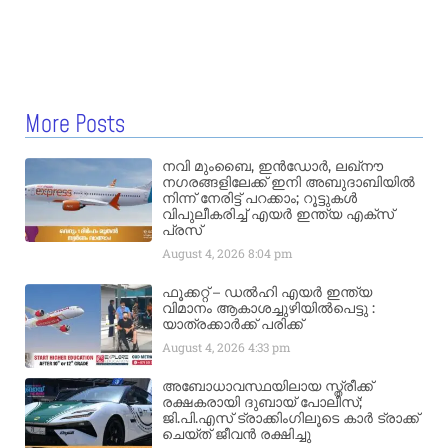
More Posts
നവി മുംബൈ, ഇൻഡോർ, ലഖ്നൗ
നഗരങ്ങളിലേക്ക് ഇനി അബുദാബിയിൽ
നിന്ന് നേരിട്ട് പറക്കാം; റൂട്ടുകൾ
വിപുലീകരിച്ച് എയർ ഇന്ത്യ എക്സ്
പ്രസ്
August 4, 2026
8:04 pm
ഫൂക്കറ്റ് – ഡൽഹി എയര്‍ ഇന്ത്യ
വിമാനം ആകാശച്ചുഴിയില്‍പെട്ടു :
യാത്രക്കാര്‍ക്ക് പരിക്ക്
August 4, 2026
4:33 pm
അബോധാവസ്ഥയിലായ സ്ത്രീക്ക്
രക്ഷകരായി ദുബായ് പോലീസ്;
ജി.പി.എസ് ട്രാക്കിംഗിലൂടെ കാർ ട്രാക്ക്
ചെയ്ത് ജീവൻ രക്ഷിച്ചു