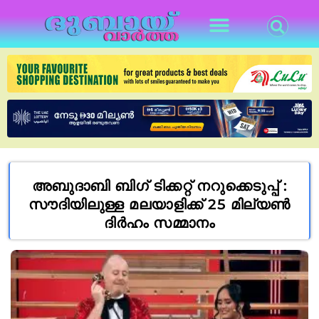
അബുദാബി ബിഗ് ടിക്കറ്റ് നറുക്കെടുപ്പ് :
സൗദിയിലുള്ള മലയാളിക്ക് 25 മില്യൺ
ദിർഹം സമ്മാനം