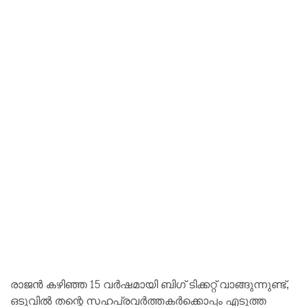
രാജൻ കഴിഞ്ഞ 15 വർഷമായി ബിഗ് ടിക്കറ്റ് വാങ്ങുന്നുണ്ട്,
ഒടുവിൽ തന്റെ സഹപ്രവർത്തകർക്കൊപ്പം എടുത്ത