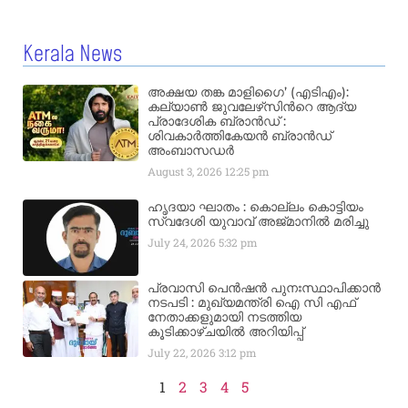
Kerala News
അക്ഷയ തങ്ക മാളിഗൈ’ (എടിഎം):
കല്യാണ്‍ ജുവലേഴ്‌സിന്‍റെ ആദ്യ
പ്രാദേശിക ബ്രാന്‍ഡ് :
ശിവകാര്‍ത്തികേയന്‍ ബ്രാന്‍ഡ്
അംബാസഡര്‍
August 3, 2026
12:25 pm
ഹൃദയാ ഘാതം : കൊല്ലം കൊട്ടിയം
സ്വദേശി യുവാവ് അജ്മാനിൽ മരിച്ചു
July 24, 2026
5:32 pm
പ്രവാസി പെൻഷൻ പുനഃസ്ഥാപിക്കാൻ
നടപടി : മുഖ്യമന്ത്രി ഐ സി എഫ്
നേതാക്കളുമായി നടത്തിയ
കൂടിക്കാഴ്ചയിൽ അറിയിപ്പ്
July 22, 2026
3:12 pm
1
2
3
4
5