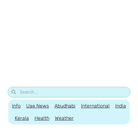
Info
Uae News
Abudhabi
International
India
Kerala
Health
Weather