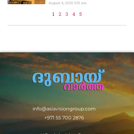
August 4, 2026
9:51 am
1
2
3
4
5
info@asiavisiongroup.com
+971 55 700 2876