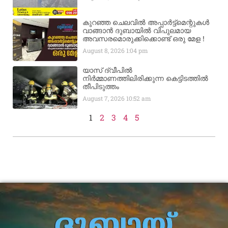
കുറഞ്ഞ ചെലവിൽ അപ്പാർട്ട്മെന്റുകൾ
വാങ്ങാൻ ദുബായിൽ വിപുലമായ
അവസരമൊരുക്കിക്കൊണ്ട് ഒരു മേള !
August 8, 2026
1:04 pm
യാസ് ദ്വീപിൽ
നിർമ്മാണത്തിലിരിക്കുന്ന കെട്ടിടത്തിൽ
തീപിടുത്തം
August 7, 2026
10:52 am
1
2
3
4
5