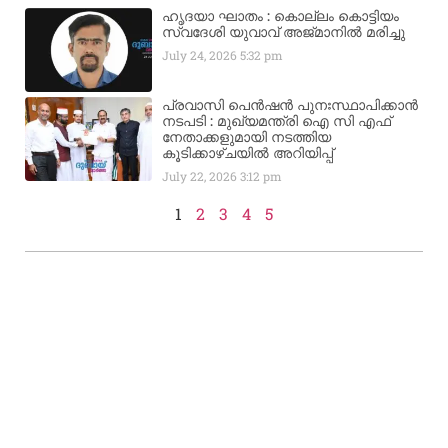
ഹൃദയാ ഘാതം : കൊല്ലം കൊട്ടിയം
സ്വദേശി യുവാവ് അജ്മാനിൽ മരിച്ചു
July 24, 2026
5:32 pm
പ്രവാസി പെൻഷൻ പുനഃസ്ഥാപിക്കാൻ
നടപടി : മുഖ്യമന്ത്രി ഐ സി എഫ്
നേതാക്കളുമായി നടത്തിയ
കൂടിക്കാഴ്ചയിൽ അറിയിപ്പ്
July 22, 2026
3:12 pm
1
2
3
4
5