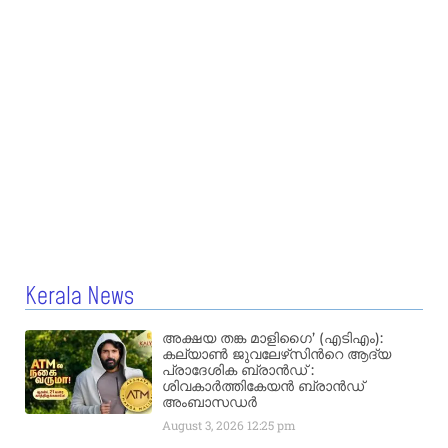
Kerala News
അക്ഷയ തങ്ക മാളിഗൈ’ (എടിഎം):
കല്യാണ്‍ ജുവലേഴ്‌സിന്‍റെ ആദ്യ
പ്രാദേശിക ബ്രാന്‍ഡ് :
ശിവകാര്‍ത്തികേയന്‍ ബ്രാന്‍ഡ്
അംബാസഡര്‍
August 3, 2026
12:25 pm