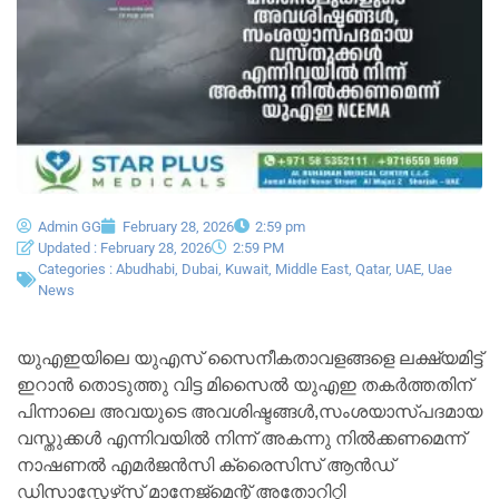
Admin GG
February 28, 2026
2:59 pm
Updated : February 28, 2026
2:59 PM
Categories :
Abudhabi
,
Dubai
,
Kuwait
,
Middle East
,
Qatar
,
UAE
,
Uae
News
യുഎഇയിലെ യുഎസ് സൈനീകതാവളങ്ങളെ ലക്ഷ്യമിട്ട്
ഇറാൻ തൊടുത്തു വിട്ട മിസൈല്‍ യുഎഇ തകർത്തതിന്
പിന്നാലെ അവയുടെ അവശിഷ്ടങ്ങൾ,സംശയാസ്പദമായ
വസ്തുക്കൾ എന്നിവയിൽ നിന്ന് അകന്നു നിൽക്കണമെന്ന്
നാഷണൽ എമർജൻസി ക്രൈസിസ് ആൻഡ്
ഡിസാസ്റ്റേഴ്‌സ് മാനേജ്‌മെന്റ് അതോറിറ്റി