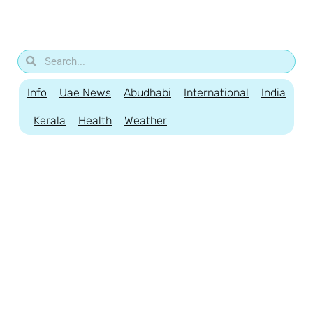
Info
Uae News
Abudhabi
International
India
Kerala
Health
Weather