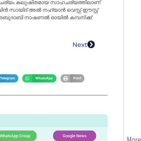
ഹചര്യം കലുഷിതമായ സാഹചര്യത്തിലാണ്
ൻ സായിദ് അൽ നഹ്യാൻ വെസ്റ്റ്-ഈസ്റ്റ്
ൻ അബുദാബി നാഷണൽ ഓയിൽ കമ്പനിക്ക്
Next
Telegram
WhatsApp
Print
WhatsApp Group
Google News
More