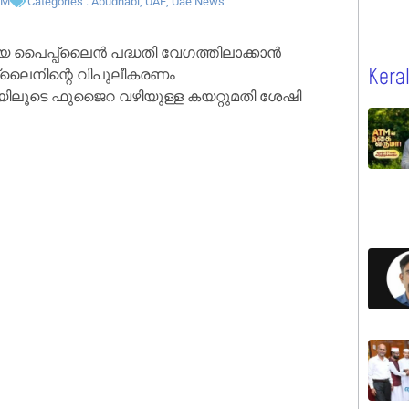
PM
Categories :
Abudhabi
,
UAE
,
Uae News
ിയ പൈപ്പ്‌ലൈൻ പദ്ധതി വേഗത്തിലാക്കാൻ
്പ്‌ലൈനിന്റെ വിപുലീകരണം
Kera
ിയിലൂടെ ഫുജൈറ വഴിയുള്ള കയറ്റുമതി ശേഷി