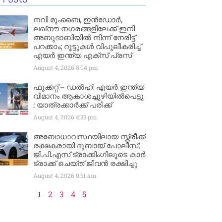
നവി മുംബൈ, ഇൻഡോർ,
ലഖ്നൗ നഗരങ്ങളിലേക്ക് ഇനി
അബുദാബിയിൽ നിന്ന് നേരിട്ട്
പറക്കാം; റൂട്ടുകൾ വിപുലീകരിച്ച്
എയർ ഇന്ത്യ എക്സ് പ്രസ്
August 4, 2026
8:04 pm
ഫൂക്കറ്റ് – ഡൽഹി എയര്‍ ഇന്ത്യ
വിമാനം ആകാശച്ചുഴിയില്‍പെട്ടു
: യാത്രക്കാര്‍ക്ക് പരിക്ക്
August 4, 2026
4:33 pm
അബോധാവസ്ഥയിലായ സ്ത്രീക്ക്
രക്ഷകരായി ദുബായ് പോലീസ്;
ജി.പി.എസ് ട്രാക്കിംഗിലൂടെ കാർ
ട്രാക്ക് ചെയ്ത് ജീവൻ രക്ഷിച്ചു
August 4, 2026
9:51 am
1
2
3
4
5