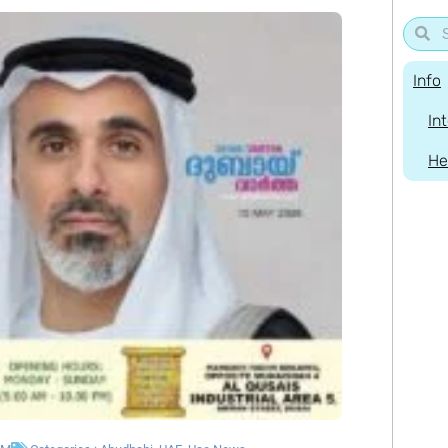
Info
In
He