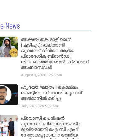
la News
അക്ഷയ തങ്ക മാളിഗൈ’
(എടിഎം): കല്യാണ്‍
ജുവലേഴ്‌സിന്‍റെ ആദ്യ
പ്രാദേശിക ബ്രാന്‍ഡ് :
ശിവകാര്‍ത്തികേയന്‍ ബ്രാന്‍ഡ്
അംബാസഡര്‍
August 3, 2026
12:25 pm
ഹൃദയാ ഘാതം : കൊല്ലം
കൊട്ടിയം സ്വദേശി യുവാവ്
അജ്മാനിൽ മരിച്ചു
July 24, 2026
5:32 pm
പ്രവാസി പെൻഷൻ
പുനഃസ്ഥാപിക്കാൻ നടപടി :
മുഖ്യമന്ത്രി ഐ സി എഫ്
നേതാക്കളുമായി നടത്തിയ