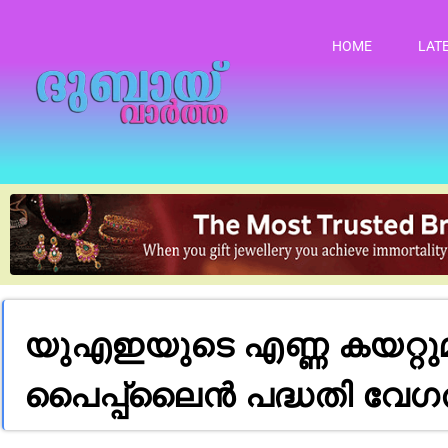
HOME
LAT
യുഎഇയുടെ എണ്ണ കയറ്റുമത
പൈപ്പ്‌ലൈൻ പദ്ധതി വേഗത