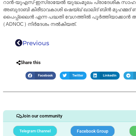
റാൻ-യുഎസ്-ഇസ്രായേൽ യുദ്ധംമൂലം പ്രാദേശിക സാ
അബുദാബി കിരീടാവകാശി ഷെയ്ഖ് ഖാലിദ് ബിൻ മുഹമ്മദ് ബി
പൈപ്പ്‌ലൈൻ എന്ന പദ്ധതി വേഗത്തിൽ പൂർത്തിയാക്കാ
(ADNOC) നിർദേശം നൽകിയത്.
Previous
Share this
Facebook
Twitter
LinkedIn
Join our community
Telegram Channel
Facebook Group