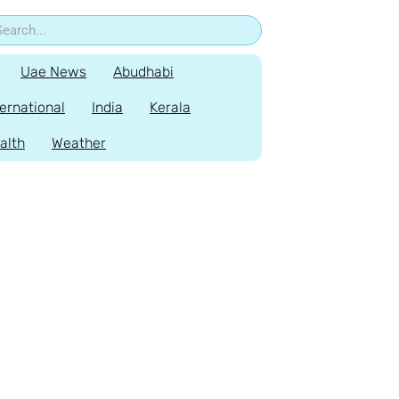
Uae News
Abudhabi
ternational
India
Kerala
alth
Weather