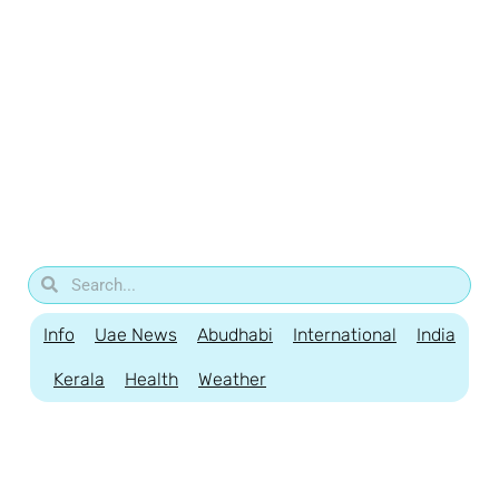
Info
Uae News
Abudhabi
International
India
Kerala
Health
Weather