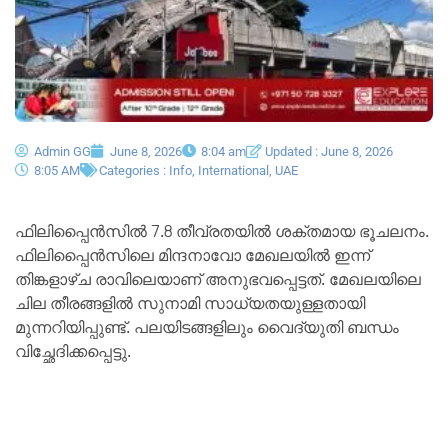
Admin GG
June 8, 2026
8:04 am
Updated : June 8, 2026
8:05 AM
Categories :
Info
,
International
,
UAE
ഫിലിപ്പൈൻസിൽ 7.8 തീവ്രതയിൽ ശക്തമായ ഭൂചലനം.
ഫിലിപ്പൈൻസിലെ മിന്ദനാവോ മേഖലയിൽ ഇന്ന്
തിങ്കളാഴ്ച രാവിലെയാണ് അനുഭവപ്പെട്ടത്. മേഖലയിലെ
ചില തീരങ്ങളിൽ സുനാമി സാധ്യതയുള്ളതായി
മുന്നറിയിപ്പുണ്ട്. പലയിടങ്ങളിലും വൈദ്യുതി ബന്ധം
വിച്ഛേദിക്കപ്പെട്ടു.