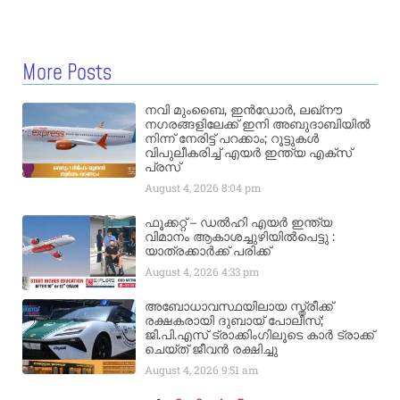
More Posts
നവി മുംബൈ, ഇൻഡോർ, ലഖ്നൗ
നഗരങ്ങളിലേക്ക് ഇനി അബുദാബിയിൽ
നിന്ന് നേരിട്ട് പറക്കാം; റൂട്ടുകൾ
വിപുലീകരിച്ച് എയർ ഇന്ത്യ എക്സ്
പ്രസ്
August 4, 2026
8:04 pm
ഫൂക്കറ്റ് – ഡൽഹി എയര്‍ ഇന്ത്യ
വിമാനം ആകാശച്ചുഴിയില്‍പെട്ടു :
യാത്രക്കാര്‍ക്ക് പരിക്ക്
August 4, 2026
4:33 pm
അബോധാവസ്ഥയിലായ സ്ത്രീക്ക്
രക്ഷകരായി ദുബായ് പോലീസ്;
ജി.പി.എസ് ട്രാക്കിംഗിലൂടെ കാർ ട്രാക്ക്
ചെയ്ത് ജീവൻ രക്ഷിച്ചു
August 4, 2026
9:51 am