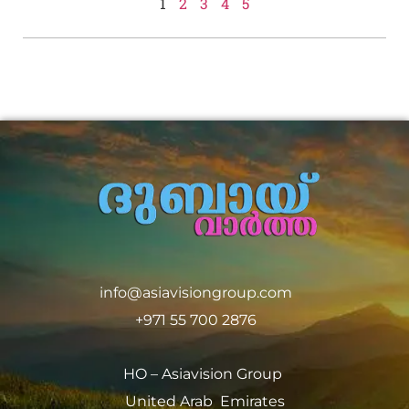
1
2
3
4
5
info@asiavisiongroup.com
+971 55 700 2876
HO – Asiavision Group
United Arab Emirates