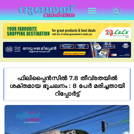
ഫിലിപ്പൈൻസിൽ 7.8 തീവ്രതയിൽ
ശക്തമായ ഭൂചലനം : 8 പേർ മരിച്ചതായി
റിപ്പോർട്ട്