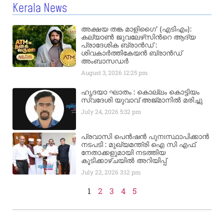
Kerala News
അക്ഷയ തങ്ക മാളിഗൈ’ (എടിഎം):
കല്യാണ്‍ ജുവലേഴ്‌സിന്‍റെ ആദ്യ
പ്രാദേശിക ബ്രാന്‍ഡ് :
ശിവകാര്‍ത്തികേയന്‍ ബ്രാന്‍ഡ്
അംബാസഡര്‍
August 3, 2026
12:25 pm
ഹൃദയാ ഘാതം : കൊല്ലം കൊട്ടിയം
സ്വദേശി യുവാവ് അജ്മാനിൽ മരിച്ചു
July 24, 2026
5:32 pm
പ്രവാസി പെൻഷൻ പുനഃസ്ഥാപിക്കാൻ
നടപടി : മുഖ്യമന്ത്രി ഐ സി എഫ്
നേതാക്കളുമായി നടത്തിയ
കൂടിക്കാഴ്ചയിൽ അറിയിപ്പ്
July 22, 2026
3:12 pm
1
2
3
4
5