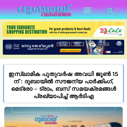
ഇസ്ലാമിക പുതുവർഷ അവധി ജൂൺ 15
ന് : ദുബായിൽ സൗജന്യ പാർക്കിംഗ്,
മെട്രോ – ട്രാം, ബസ് സമയക്രമങ്ങൾ
പ്രഖ്യാപിച്ച് ആർ‌ടി‌എ