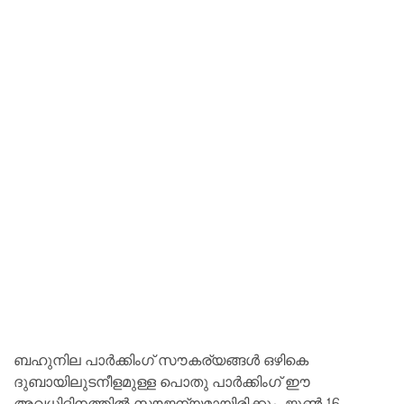
ബഹുനില പാർക്കിംഗ് സൗകര്യങ്ങൾ ഒഴികെ
ദുബായിലുടനീളമുള്ള പൊതു പാർക്കിംഗ് ഈ
അവധിദിനത്തിൽ സൗജന്യമായിരിക്കും. ജൂൺ 16