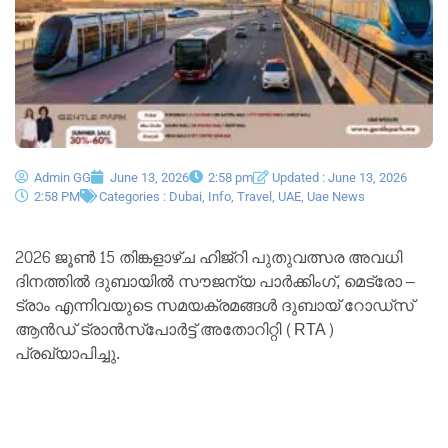
Admin GG
June 13, 2026
2:58 pm
Updated : June 13, 2026
2:58 PM
Categories :
Dubai
,
Info
,
Travel
,
UAE
,
Uae News
2026 ജൂൺ 15 തിങ്കളാഴ്ച ഹിജ്‌റി പുതുവത്സര അവധി
ദിനത്തിൽ ദുബായിൽ സൗജന്യ പാർക്കിംഗ്, മെട്രോ –
ട്രാം എന്നിവയുടെ സമയക്രമങ്ങൾ ദുബായ് റോഡ്സ്
ആൻഡ് ട്രാൻസ്പോർട്ട് അതോറിറ്റി (RTA)
പ്രഖ്യാപിച്ചു.