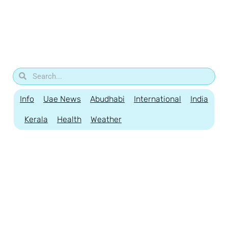
Info
Uae News
Abudhabi
International
India
Kerala
Health
Weather