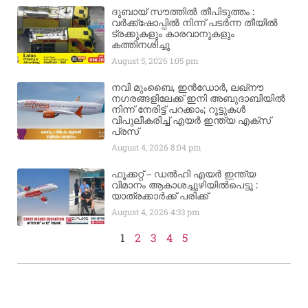
ദുബായ് സൗത്തിൽ തീപിടുത്തം :
വർക്ക്‌ഷോപ്പിൽ നിന്ന് പടർന്ന തീയിൽ
ട്രക്കുകളും കാരവാനുകളും
കത്തിനശിച്ചു
August 5, 2026
1:05 pm
നവി മുംബൈ, ഇൻഡോർ, ലഖ്നൗ
നഗരങ്ങളിലേക്ക് ഇനി അബുദാബിയിൽ
നിന്ന് നേരിട്ട് പറക്കാം; റൂട്ടുകൾ
വിപുലീകരിച്ച് എയർ ഇന്ത്യ എക്സ്
പ്രസ്
August 4, 2026
8:04 pm
ഫൂക്കറ്റ് – ഡൽഹി എയര്‍ ഇന്ത്യ
വിമാനം ആകാശച്ചുഴിയില്‍പെട്ടു :
യാത്രക്കാര്‍ക്ക് പരിക്ക്
August 4, 2026
4:33 pm
1
2
3
4
5