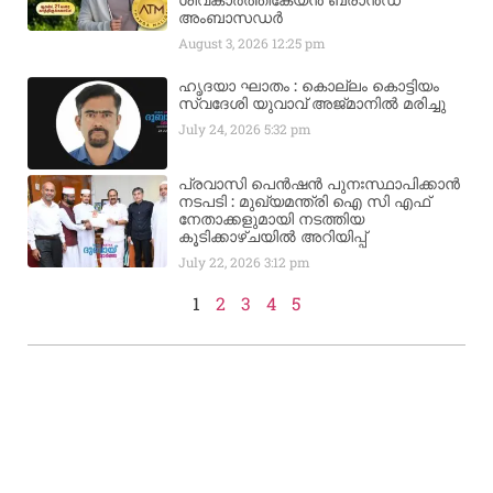
അംബാസഡര്‍
August 3, 2026
12:25 pm
ഹൃദയാ ഘാതം : കൊല്ലം കൊട്ടിയം
സ്വദേശി യുവാവ് അജ്മാനിൽ മരിച്ചു
July 24, 2026
5:32 pm
പ്രവാസി പെൻഷൻ പുനഃസ്ഥാപിക്കാൻ
നടപടി : മുഖ്യമന്ത്രി ഐ സി എഫ്
നേതാക്കളുമായി നടത്തിയ
കൂടിക്കാഴ്ചയിൽ അറിയിപ്പ്
July 22, 2026
3:12 pm
1
2
3
4
5