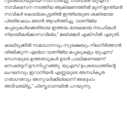
റൂബിയോയുമായി സംസാരിച്ചു. ഗൾഫിൽ യുഎസ്
നാവികസേന നടത്തിയ ആക്രമണത്തിൽ മൂന്ന് ഇന്ത്യൻ
നാവികർ കൊല്ലപ്പെട്ടതിൽ ഇന്ത്യയുടെ ശക്തമായ
പ്രതിഷേധം ഞാൻ ആവർത്തിച്ചു. വാണിജ്യ
കപ്പലുകൾക്കെതിരായ ഇത്തരം മാരകമായ നടപടികൾ
ന്യായീകരിക്കാനാവില്ല,” ജയ്ശങ്കർ എക്‌സിൽ എഴുതി.
കടലിടുക്കിൽ സമാധാനവും സുരക്ഷയും നിലനിർത്താൻ
ശ്രമിക്കുന്ന എല്ലാ വാണിജ്യ കപ്പലുകളും യുഎസ്
സേനയുടെ ഉത്തരവുകൾ ഉടൻ പാലിക്കണമെന്ന്
സെക്രട്ടറി ഊന്നിപ്പറഞ്ഞു. യുഎസ് ഉപരോധത്തിന്റെ
ലംഘനവും ഇറാനിയൻ എണ്ണയുടെ അനധികൃത
ഗതാഗതവും അനുവദിക്കില്ലെന്ന് അദ്ദേഹം
അടിവരയിട്ടു,” പ്രസ്താവനയിൽ പറയുന്നു.