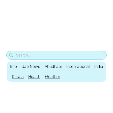
Info
Uae News
Abudhabi
International
India
Kerala
Health
Weather