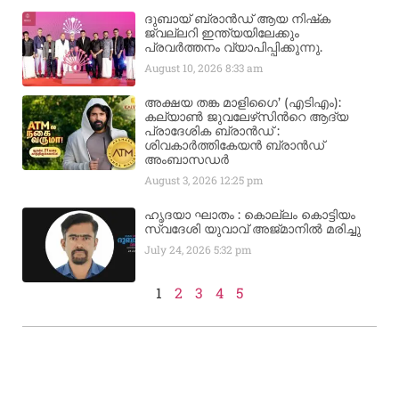
ദുബായ് ബ്രാൻഡ് ആയ നിഷ്‌ക
ജ്വല്ലറി ഇന്ത്യയിലേക്കും
പ്രവർത്തനം വ്യാപിപ്പിക്കുന്നു.
August 10, 2026
8:33 am
അക്ഷയ തങ്ക മാളിഗൈ’ (എടിഎം):
കല്യാണ്‍ ജുവലേഴ്‌സിന്‍റെ ആദ്യ
പ്രാദേശിക ബ്രാന്‍ഡ് :
ശിവകാര്‍ത്തികേയന്‍ ബ്രാന്‍ഡ്
അംബാസഡര്‍
August 3, 2026
12:25 pm
ഹൃദയാ ഘാതം : കൊല്ലം കൊട്ടിയം
സ്വദേശി യുവാവ് അജ്മാനിൽ മരിച്ചു
July 24, 2026
5:32 pm
1
2
3
4
5