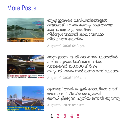
More Posts
യുഎഇയുടെ വിവിധയിടങ്ങളിൽ
വ്യാഴാഴ്ച വരെ മഴയും ശക്തമായ
കാറ്റും തുടരും; ജാഗ്രതാ
നിർദ്ദേശവുമായി കാലാവസ്ഥാ
നിരീക്ഷണ കേന്ദ്രം
August 9, 2026
6:42 pm
അബുദാബിയിൽ വാഹനാപകടത്തിൽ
പരിക്കേറ്റയാൾക്ക് വൈകല്യം ;
ഡ്രൈവർ 150,000 ദിർഹം
നഷ്ടപരിഹാരം നൽകണമെന്ന് കോടതി
August 9, 2026
11:06 am
ദുബായ്-അൽ ഐൻ റോഡിനെ ഔദ്
മേത്ത സർവീസ് റോഡുമായി
ബന്ധിപ്പിക്കുന്ന പുതിയ ടണൽ തുറന്നു
August 9, 2026
8:52 am
1
2
3
4
5