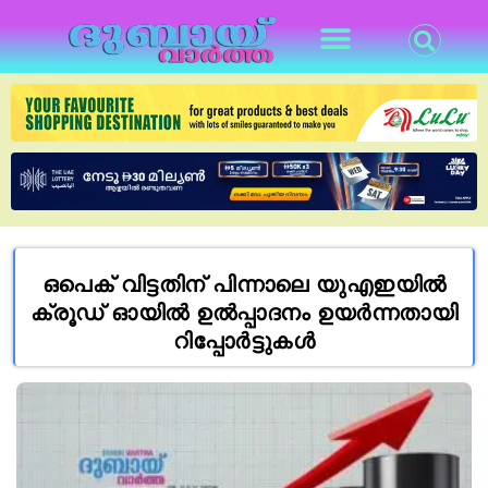
ഒപെക് വിട്ടതിന് പിന്നാലെ യുഎഇയിൽ
ക്രൂഡ് ഓയിൽ ഉൽപ്പാദനം ഉയർന്നതായി
റിപ്പോർട്ടുകൾ