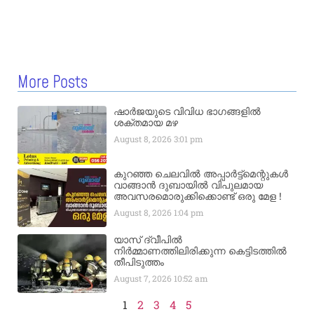
More Posts
ഷാർജയുടെ വിവിധ ഭാഗങ്ങളിൽ
ശക്തമായ മഴ
August 8, 2026
3:01 pm
കുറഞ്ഞ ചെലവിൽ അപ്പാർട്ട്മെന്റുകൾ
വാങ്ങാൻ ദുബായിൽ വിപുലമായ
അവസരമൊരുക്കിക്കൊണ്ട് ഒരു മേള !
August 8, 2026
1:04 pm
യാസ് ദ്വീപിൽ
നിർമ്മാണത്തിലിരിക്കുന്ന കെട്ടിടത്തിൽ
തീപിടുത്തം
August 7, 2026
10:52 am
1
2
3
4
5