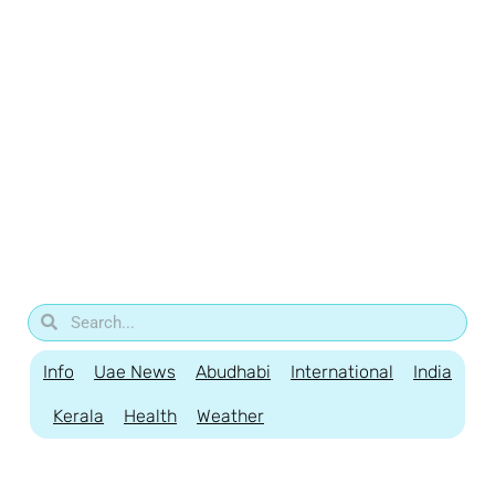
Info
Uae News
Abudhabi
International
India
Kerala
Health
Weather