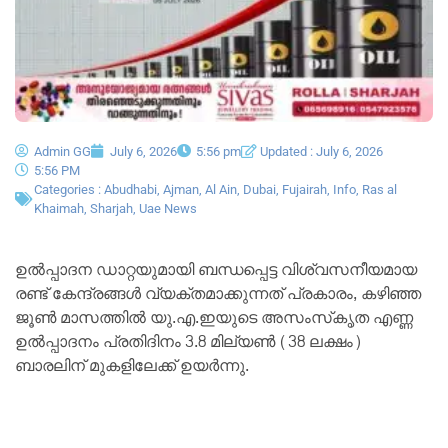
Admin GG
July 6, 2026
5:56 pm
Updated : July 6, 2026
5:56 PM
Categories :
Abudhabi
,
Ajman
,
Al Ain
,
Dubai
,
Fujairah
,
Info
,
Ras al
Khaimah
,
Sharjah
,
Uae News
ഉൽപ്പാദന ഡാറ്റയുമായി ബന്ധപ്പെട്ട വിശ്വസനീയമായ
രണ്ട് കേന്ദ്രങ്ങൾ വ്യക്തമാക്കുന്നത് പ്രകാരം, കഴിഞ്ഞ
ജൂൺ മാസത്തിൽ യു.എ.ഇയുടെ അസംസ്‌കൃത എണ്ണ
ഉൽപ്പാദനം പ്രതിദിനം 3.8 മില്യൺ (38 ലക്ഷം)
ബാരലിന് മുകളിലേക്ക് ഉയർന്നു.