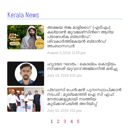
Kerala News
അക്ഷയ തങ്ക മാളിഗൈ’ (എടിഎം):
കല്യാണ്‍ ജുവലേഴ്‌സിന്‍റെ ആദ്യ
പ്രാദേശിക ബ്രാന്‍ഡ് :
ശിവകാര്‍ത്തികേയന്‍ ബ്രാന്‍ഡ്
അംബാസഡര്‍
August 3, 2026
12:25 pm
ഹൃദയാ ഘാതം : കൊല്ലം കൊട്ടിയം
സ്വദേശി യുവാവ് അജ്മാനിൽ മരിച്ചു
July 24, 2026
5:32 pm
പ്രവാസി പെൻഷൻ പുനഃസ്ഥാപിക്കാൻ
നടപടി : മുഖ്യമന്ത്രി ഐ സി എഫ്
നേതാക്കളുമായി നടത്തിയ
കൂടിക്കാഴ്ചയിൽ അറിയിപ്പ്
July 22, 2026
3:12 pm
1
2
3
4
5