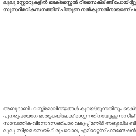
ലുലു സ്റ്റോറുകളിൽ ടെക്സ്റ്റൈൽ റീസൈക്ലിങ്ങ് പോയിന്റുക
സുസ്ഥിരവികസനത്തിന് പിന്തുണ നൽകുന്നതിനായാണ് പദ
അബുദാബി : വസ്ത്രമാലിന്യങ്ങൾ കുറയ്ക്കുന്നതിനും ട
പുനരുപയോഗ മാതൃകയിലേക്ക് മാറ്റുന്നതിനായുള്ള നസീജ്
സാമ്പത്തിക-വിനോദസഞ്ചാര വകുപ്പ് മന്ത്രി അബ്ദുല്ല 
ലുലു സിഇഒ സെയ്ഫി രൂപാവാല, എമിറേറ്റ്സ് ഫൗണ്ടേഷൻ 