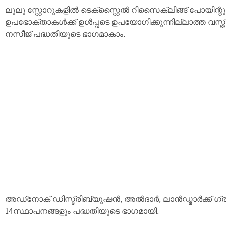
ലുലു സ്റ്റോറുകളിൽ ടെക്സ്റ്റൈൽ റീസൈക്ലിങ്ങ് പോയിന്
ഉപഭോക്താകൾക്ക് ഉൾപ്പടെ ഉപയോ​ഗിക്കുന്നില്ലാത്ത വസ്ത
നസീജ് പദ്ധതിയുടെ ഭാ​ഗമാകാം.
അഡ്നോക് ഡിസ്ട്രിബ്യൂഷൻ, അൽദാർ, ലാൻഡ്മാർക്ക് ​ഗ്ര
14സ്ഥാപനങ്ങളും പ​ദ്ധതിയുടെ ഭാ​ഗമായി.