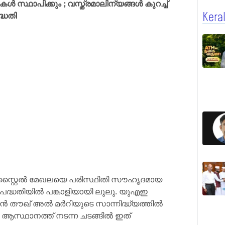
ൾ സ്ഥാപിക്കും ; വസ്ത്രമാലിന്യങ്ങൾ കുറച്ച്
്ധതി
Kera
െക്സ്റ്റൈൽ മേഖലയെ പരിസ്ഥിതി സൗഹൃദമായ
 പദ്ധതിയിൽ പങ്കാളിയായി ലുലു. യുഎഇ
ബിൻ തൗഖ് അൽ മർറിയുടെ സാന്നിദ്ധ്യത്തിൽ
ആസ്ഥാനത്ത് നടന്ന ചടങ്ങിൽ ഇത്