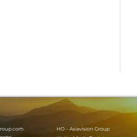
group.com
HO – Asiavision Group