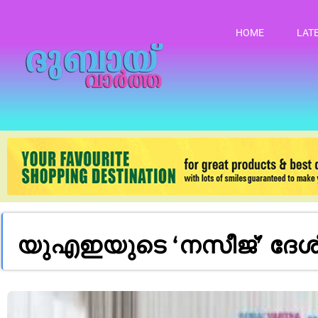
HOME
LAT
യുഎഇയുടെ ‘നസീജ്’ ദേശീയ പ