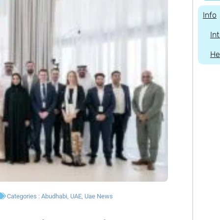
Info
In
He
Categories :
Abudhabi
,
UAE
,
Uae News