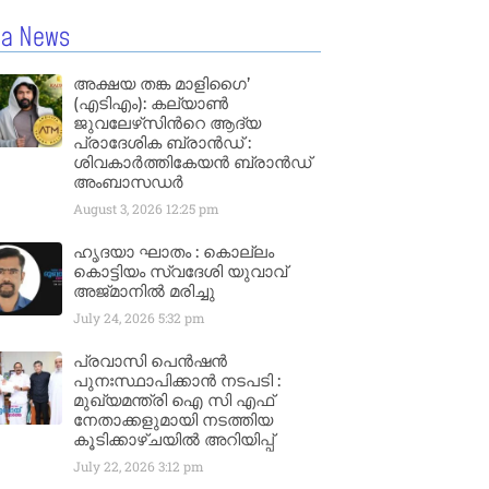
la News
അക്ഷയ തങ്ക മാളിഗൈ’
(എടിഎം): കല്യാണ്‍
ജുവലേഴ്‌സിന്‍റെ ആദ്യ
പ്രാദേശിക ബ്രാന്‍ഡ് :
ശിവകാര്‍ത്തികേയന്‍ ബ്രാന്‍ഡ്
അംബാസഡര്‍
August 3, 2026
12:25 pm
ഹൃദയാ ഘാതം : കൊല്ലം
കൊട്ടിയം സ്വദേശി യുവാവ്
അജ്മാനിൽ മരിച്ചു
July 24, 2026
5:32 pm
പ്രവാസി പെൻഷൻ
പുനഃസ്ഥാപിക്കാൻ നടപടി :
മുഖ്യമന്ത്രി ഐ സി എഫ്
നേതാക്കളുമായി നടത്തിയ
കൂടിക്കാഴ്ചയിൽ അറിയിപ്പ്
July 22, 2026
3:12 pm