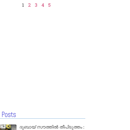
1
2
3
4
5
 Posts
ദുബായ് സൗത്തിൽ തീപിടുത്തം :