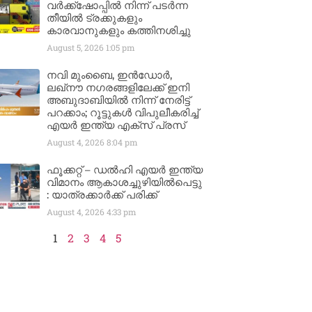
വർക്ക്‌ഷോപ്പിൽ നിന്ന് പടർന്ന
തീയിൽ ട്രക്കുകളും
കാരവാനുകളും കത്തിനശിച്ചു
August 5, 2026
1:05 pm
നവി മുംബൈ, ഇൻഡോർ,
ലഖ്നൗ നഗരങ്ങളിലേക്ക് ഇനി
അബുദാബിയിൽ നിന്ന് നേരിട്ട്
പറക്കാം; റൂട്ടുകൾ വിപുലീകരിച്ച്
എയർ ഇന്ത്യ എക്സ് പ്രസ്
August 4, 2026
8:04 pm
ഫൂക്കറ്റ് – ഡൽഹി എയര്‍ ഇന്ത്യ
വിമാനം ആകാശച്ചുഴിയില്‍പെട്ടു
: യാത്രക്കാര്‍ക്ക് പരിക്ക്
August 4, 2026
4:33 pm
1
2
3
4
5