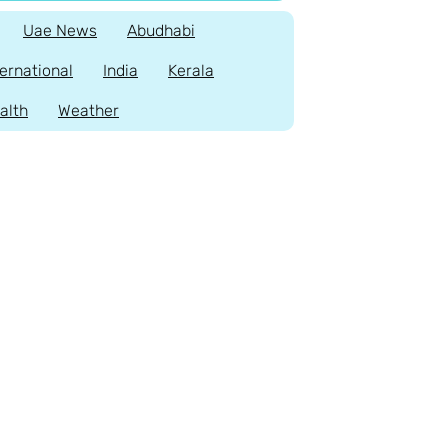
Uae News
Abudhabi
ternational
India
Kerala
alth
Weather