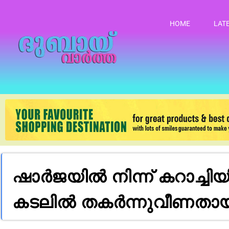
HOME
LAT
ഷാർജയിൽ നിന്ന് കറാച്ച
കടലിൽ തകർന്നുവീണതായി 