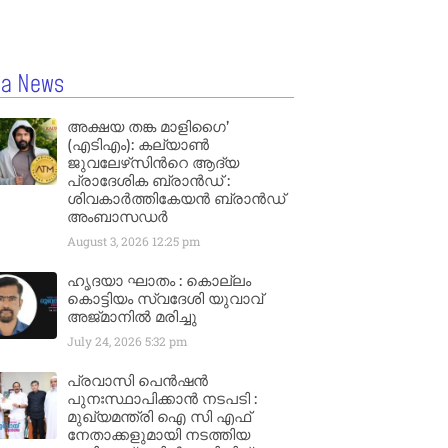
la News
അക്ഷയ തങ്ക മാളിഗൈ’
(എടിഎം): കല്യാണ്‍
ജുവലേഴ്‌സിന്‍റെ ആദ്യ
പ്രാദേശിക ബ്രാന്‍ഡ് :
ശിവകാര്‍ത്തികേയന്‍ ബ്രാന്‍ഡ്
അംബാസഡര്‍
August 3, 2026
12:25 pm
ഹൃദയാ ഘാതം : കൊല്ലം
കൊട്ടിയം സ്വദേശി യുവാവ്
അജ്മാനിൽ മരിച്ചു
July 24, 2026
5:32 pm
പ്രവാസി പെൻഷൻ
പുനഃസ്ഥാപിക്കാൻ നടപടി :
മുഖ്യമന്ത്രി ഐ സി എഫ്
നേതാക്കളുമായി നടത്തിയ