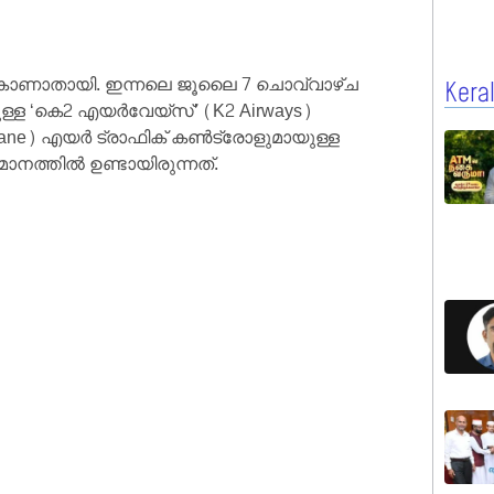
ം കാണാതായി. ഇന്നലെ ജൂലൈ 7 ചൊവ്വാഴ്ച
Kera
ലുള്ള ‘കെ2 എയർവേയ്‌സ്’ (K2 Airways)
plane) എയർ ട്രാഫിക് കൺട്രോളുമായുള്ള
മാനത്തിൽ ഉണ്ടായിരുന്നത്.