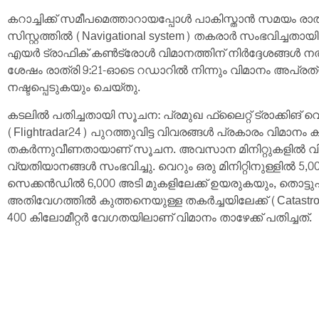
കറാച്ചിക്ക് സമീപമെത്താറായപ്പോൾ പാകിസ്താൻ സമയം രാത
സിസ്റ്റത്തിൽ (Navigational system) തകരാർ സംഭവിച്ചതായി 
എയർ ട്രാഫിക് കൺട്രോൾ വിമാനത്തിന് നിർദ്ദേശങ്ങൾ നൽകാൻ ശ
ശേഷം രാത്രി 9:21-ഓടെ റഡാറിൽ നിന്നും വിമാനം അപ്
നഷ്ടപ്പെടുകയും ചെയ്തു.
കടലിൽ പതിച്ചതായി സൂചന: പ്രമുഖ ഫ്ലൈറ്റ് ട്രാക്കിങ് വ
(Flightradar24) പുറത്തുവിട്ട വിവരങ്ങൾ പ്രകാരം വിമാനം ക
തകർന്നുവീണതായാണ് സൂചന. അവസാന മിനിറ്റുകളിൽ വി
വ്യതിയാനങ്ങൾ സംഭവിച്ചു. വെറും ഒരു മിനിറ്റിനുള്ളിൽ 5,0
സെക്കൻഡിൽ 6,000 അടി മുകളിലേക്ക് ഉയരുകയും, തൊട്ടുപി
അതിവേഗത്തിൽ കുത്തനെയുള്ള തകർച്ചയിലേക്ക് (Catastroph
400 കിലോമീറ്റർ വേഗതയിലാണ് വിമാനം താഴേക്ക് പതിച്ചത്.