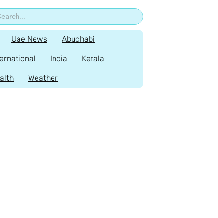
Uae News
Abudhabi
ternational
India
Kerala
alth
Weather