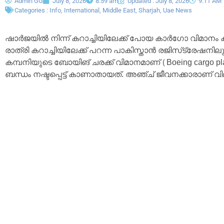
Admin GG
July 8, 2026
8:59 am
Updated : July 8, 2026
9:11 AM
Categories :
Info
,
International
,
Middle East
,
Sharjah
,
Uae News
ഷാർജയിൽ നിന്ന് കറാച്ചിയിലേക്ക് പോയ കാർഗോ വിമാന
രാത്രി കറാച്ചിയിലേക്ക് പറന്ന പാകിസ്താൻ രജിസ്‌ട്രേഷനി
കമ്പനിയുടെ ബോയിങ് ചരക്ക് വിമാനമാണ് (Boeing cargo 
ബന്ധം നഷ്ടപ്പെട്ട് കാണാതായത്. അഞ്ച് ജീവനക്കാരാണ് വി