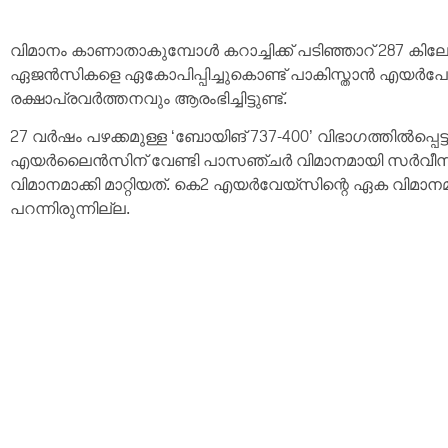
വിമാനം കാണാതാകുമ്പോൾ കറാച്ചിക്ക് പടിഞ്ഞാറ് 287 കി
ഏജൻസികളെ ഏകോപിപ്പിച്ചുകൊണ്ട് പാകിസ്താൻ എയർപോർട്
രക്ഷാപ്രവർത്തനവും ആരംഭിച്ചിട്ടുണ്ട്.
27 വർഷം പഴക്കമുള്ള ‘ബോയിങ് 737-400’ വിഭാഗത്തിൽപ്പെട
എയർലൈൻസിന് വേണ്ടി പാസഞ്ചർ വിമാനമായി സർവീസ് തു
വിമാനമാക്കി മാറ്റിയത്. കെ2 എയർവേയ്‌സിന്റെ ഏക വിമ
പറന്നിരുന്നില്ല.