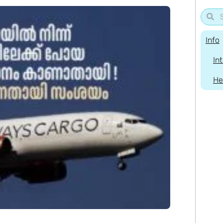
Info
In
He