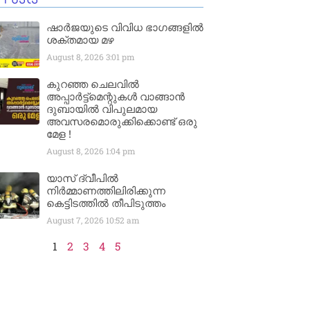
ഷാർജയുടെ വിവിധ ഭാഗങ്ങളിൽ
ശക്തമായ മഴ
August 8, 2026
3:01 pm
കുറഞ്ഞ ചെലവിൽ
അപ്പാർട്ട്മെന്റുകൾ വാങ്ങാൻ
ദുബായിൽ വിപുലമായ
അവസരമൊരുക്കിക്കൊണ്ട് ഒരു
മേള !
August 8, 2026
1:04 pm
യാസ് ദ്വീപിൽ
നിർമ്മാണത്തിലിരിക്കുന്ന
കെട്ടിടത്തിൽ തീപിടുത്തം
August 7, 2026
10:52 am
1
2
3
4
5