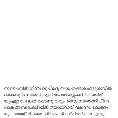
സ്പൈനിൽ നിന്നു ലൂപിന്റെ സാധനങ്ങൾ ഫ്രാൻ‌സിൽ
കൊണ്ടുവന്നശേഷം എല്ലാം അസ്സെംബ്ൾ ചെയ്ത്
യുഎഇ യിലേക്ക് കൊണ്ടു വരും. ടെസ്റ്റ്‌ നടത്താൻ 10km
പാത അബുദാബി യിൽ തയ്യാറായി വരുന്നു. മൊത്തം
കുറഞ്ഞത് 140കോടി ദിർഹം ചിലവ് പ്രതീക്ഷിക്കുന്നു.