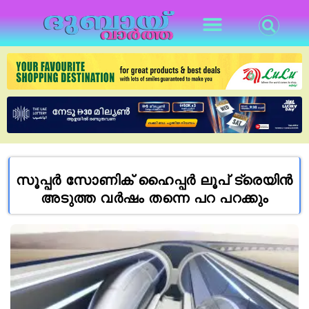
സൂപ്പർ സോണിക് ഹൈപ്പർ ലൂപ് ട്രെയിൻ
അടുത്ത വർഷം തന്നെ പറ പറക്കും