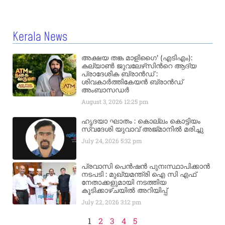
Kerala News
അക്ഷയ തങ്ക മാളിഗൈ’ (എടിഎം):
കല്യാണ്‍ ജുവലേഴ്‌സിന്‍റെ ആദ്യ
പ്രാദേശിക ബ്രാന്‍ഡ് :
ശിവകാര്‍ത്തികേയന്‍ ബ്രാന്‍ഡ്
അംബാസഡര്‍
August 3, 2026
12:25 pm
ഹൃദയാ ഘാതം : കൊല്ലം കൊട്ടിയം
സ്വദേശി യുവാവ് അജ്മാനിൽ മരിച്ചു
July 24, 2026
5:32 pm
പ്രവാസി പെൻഷൻ പുനഃസ്ഥാപിക്കാൻ
നടപടി : മുഖ്യമന്ത്രി ഐ സി എഫ്
നേതാക്കളുമായി നടത്തിയ
കൂടിക്കാഴ്ചയിൽ അറിയിപ്പ്
July 22, 2026
3:12 pm
1
2
3
4
5