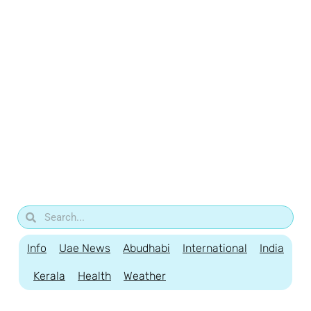
Info
Uae News
Abudhabi
International
India
Kerala
Health
Weather