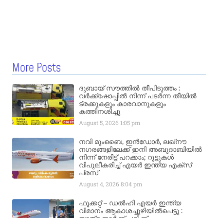
More Posts
ദുബായ് സൗത്തിൽ തീപിടുത്തം :
വർക്ക്‌ഷോപ്പിൽ നിന്ന് പടർന്ന തീയിൽ
ട്രക്കുകളും കാരവാനുകളും
കത്തിനശിച്ചു
August 5, 2026
1:05 pm
നവി മുംബൈ, ഇൻഡോർ, ലഖ്നൗ
നഗരങ്ങളിലേക്ക് ഇനി അബുദാബിയിൽ
നിന്ന് നേരിട്ട് പറക്കാം; റൂട്ടുകൾ
വിപുലീകരിച്ച് എയർ ഇന്ത്യ എക്സ്
പ്രസ്
August 4, 2026
8:04 pm
ഫൂക്കറ്റ് – ഡൽഹി എയര്‍ ഇന്ത്യ
വിമാനം ആകാശച്ചുഴിയില്‍പെട്ടു :