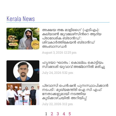
Kerala News
അക്ഷയ തങ്ക മാളിഗൈ’ (എടിഎം):
കല്യാണ്‍ ജുവലേഴ്‌സിന്‍റെ ആദ്യ
പ്രാദേശിക ബ്രാന്‍ഡ് :
ശിവകാര്‍ത്തികേയന്‍ ബ്രാന്‍ഡ്
അംബാസഡര്‍
August 3, 2026
12:25 pm
ഹൃദയാ ഘാതം : കൊല്ലം കൊട്ടിയം
സ്വദേശി യുവാവ് അജ്മാനിൽ മരിച്ചു
July 24, 2026
5:32 pm
പ്രവാസി പെൻഷൻ പുനഃസ്ഥാപിക്കാൻ
നടപടി : മുഖ്യമന്ത്രി ഐ സി എഫ്
നേതാക്കളുമായി നടത്തിയ
കൂടിക്കാഴ്ചയിൽ അറിയിപ്പ്
July 22, 2026
3:12 pm
1
2
3
4
5