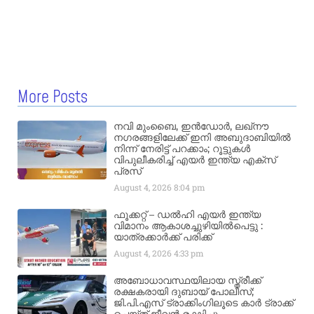
More Posts
നവി മുംബൈ, ഇൻഡോർ, ലഖ്നൗ
നഗരങ്ങളിലേക്ക് ഇനി അബുദാബിയിൽ
നിന്ന് നേരിട്ട് പറക്കാം; റൂട്ടുകൾ
വിപുലീകരിച്ച് എയർ ഇന്ത്യ എക്സ്
പ്രസ്
August 4, 2026
8:04 pm
ഫൂക്കറ്റ് – ഡൽഹി എയര്‍ ഇന്ത്യ
വിമാനം ആകാശച്ചുഴിയില്‍പെട്ടു :
യാത്രക്കാര്‍ക്ക് പരിക്ക്
August 4, 2026
4:33 pm
അബോധാവസ്ഥയിലായ സ്ത്രീക്ക്
രക്ഷകരായി ദുബായ് പോലീസ്;
ജി.പി.എസ് ട്രാക്കിംഗിലൂടെ കാർ ട്രാക്ക്
ചെയ്ത് ജീവൻ രക്ഷിച്ചു