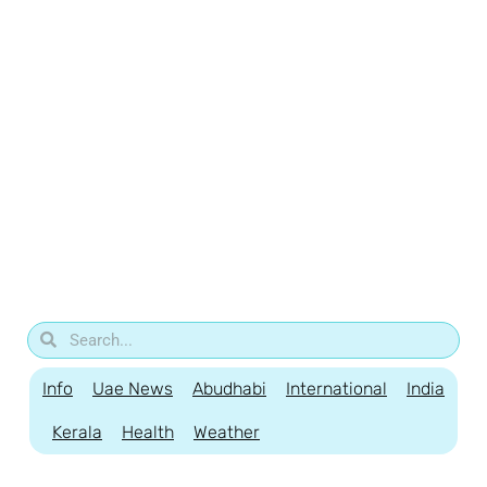
Info
Uae News
Abudhabi
International
India
Kerala
Health
Weather