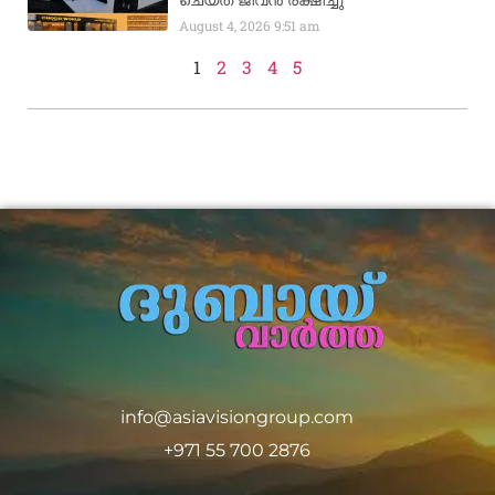
August 4, 2026
9:51 am
1
2
3
4
5
info@asiavisiongroup.com
+971 55 700 2876