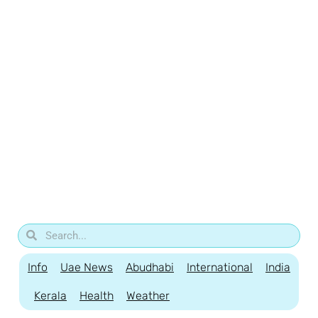
Info
Uae News
Abudhabi
International
India
Kerala
Health
Weather