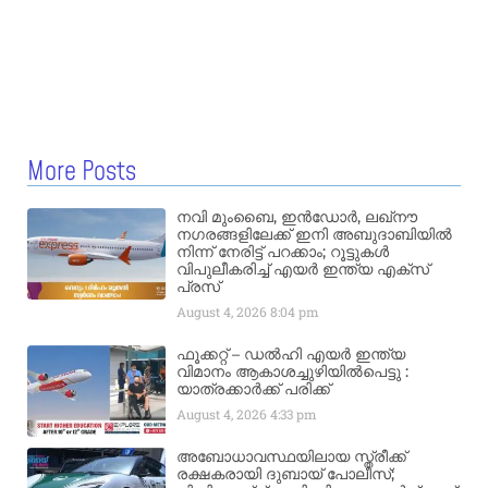
More Posts
നവി മുംബൈ, ഇൻഡോർ, ലഖ്നൗ
നഗരങ്ങളിലേക്ക് ഇനി അബുദാബിയിൽ
നിന്ന് നേരിട്ട് പറക്കാം; റൂട്ടുകൾ
വിപുലീകരിച്ച് എയർ ഇന്ത്യ എക്സ്
പ്രസ്
August 4, 2026
8:04 pm
ഫൂക്കറ്റ് – ഡൽഹി എയര്‍ ഇന്ത്യ
വിമാനം ആകാശച്ചുഴിയില്‍പെട്ടു :
യാത്രക്കാര്‍ക്ക് പരിക്ക്
August 4, 2026
4:33 pm
അബോധാവസ്ഥയിലായ സ്ത്രീക്ക്
രക്ഷകരായി ദുബായ് പോലീസ്;