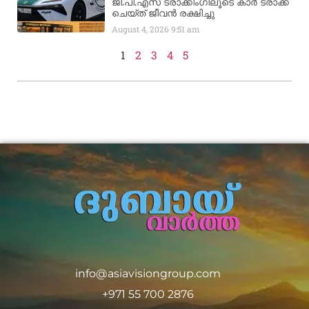
ജി.പി.എസ് ട്രാക്കിംഗിലൂടെ കാർ ട്രാക്ക്
ചെയ്ത് ജീവൻ രക്ഷിച്ചു
August 4, 2026
9:51 am
1
2
3
4
5
info@asiavisiongroup.com
+971 55 700 2876