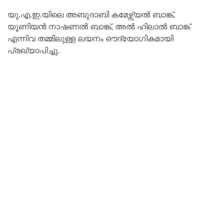
യു.എ.ഇ.യിലെ അബുദാബി കമേഴ്സ്യൽ ബാങ്ക്,
യൂണിയൻ നാഷണൽ ബാങ്ക്, അൽ ഹിലാൽ ബാങ്ക്
എന്നിവ തമ്മിലുള്ള ലയനം ഔദ്യോഗികമായി
പ്രഖ്യാപിച്ചു.