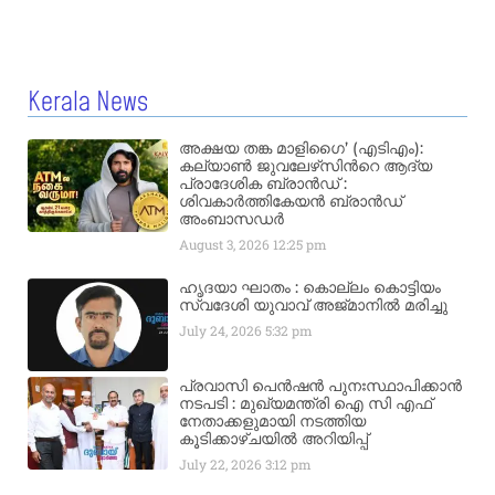
Kerala News
അക്ഷയ തങ്ക മാളിഗൈ’ (എടിഎം):
കല്യാണ്‍ ജുവലേഴ്‌സിന്‍റെ ആദ്യ
പ്രാദേശിക ബ്രാന്‍ഡ് :
ശിവകാര്‍ത്തികേയന്‍ ബ്രാന്‍ഡ്
അംബാസഡര്‍
August 3, 2026
12:25 pm
ഹൃദയാ ഘാതം : കൊല്ലം കൊട്ടിയം
സ്വദേശി യുവാവ് അജ്മാനിൽ മരിച്ചു
July 24, 2026
5:32 pm
പ്രവാസി പെൻഷൻ പുനഃസ്ഥാപിക്കാൻ
നടപടി : മുഖ്യമന്ത്രി ഐ സി എഫ്
നേതാക്കളുമായി നടത്തിയ
കൂടിക്കാഴ്ചയിൽ അറിയിപ്പ്
July 22, 2026
3:12 pm