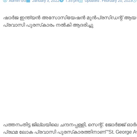
Admin GG
January 3, 2022
1:35 pm
Updated : February 20, 2023
ഷാർജ ഇന്ത്യൻ അസോസിയേഷൻ മുൻപ്രസിഡന്റ് ആയ
പ്രവാസി പുരസ്‌കാരം നൽകി ആദരിച്ചു
പത്തനംതിട്ട ജില്ലയിലെ ചന്ദനപ്പള്ളി, സെന്റ്. ജോർജ്ജ്
പ്രഥമ ലോക പ്രവാസി പുരസ്‌കാരത്തിനാണ് “St. George 