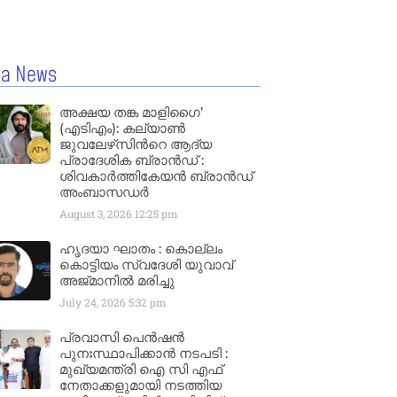
la News
അക്ഷയ തങ്ക മാളിഗൈ’
(എടിഎം): കല്യാണ്‍
ജുവലേഴ്‌സിന്‍റെ ആദ്യ
പ്രാദേശിക ബ്രാന്‍ഡ് :
ശിവകാര്‍ത്തികേയന്‍ ബ്രാന്‍ഡ്
അംബാസഡര്‍
August 3, 2026
12:25 pm
ഹൃദയാ ഘാതം : കൊല്ലം
കൊട്ടിയം സ്വദേശി യുവാവ്
അജ്മാനിൽ മരിച്ചു
July 24, 2026
5:32 pm
പ്രവാസി പെൻഷൻ
പുനഃസ്ഥാപിക്കാൻ നടപടി :
മുഖ്യമന്ത്രി ഐ സി എഫ്
നേതാക്കളുമായി നടത്തിയ