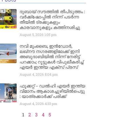
ദുബായ് സൗത്തിൽ തീപിടുത്തം :
വർക്ക്‌ഷോപ്പിൽ നിന്ന് പടർന്ന
തീയിൽ ട്രക്കുകളും
കാരവാനുകളും കത്തിനശിച്ചു
August 5, 2026
1:05 pm
നവി മുംബൈ, ഇൻഡോർ,
ലഖ്നൗ നഗരങ്ങളിലേക്ക് ഇനി
അബുദാബിയിൽ നിന്ന് നേരിട്ട്
പറക്കാം; റൂട്ടുകൾ വിപുലീകരിച്ച്
എയർ ഇന്ത്യ എക്സ് പ്രസ്
August 4, 2026
8:04 pm
ഫൂക്കറ്റ് – ഡൽഹി എയര്‍ ഇന്ത്യ
വിമാനം ആകാശച്ചുഴിയില്‍പെട്ടു
: യാത്രക്കാര്‍ക്ക് പരിക്ക്
August 4, 2026
4:33 pm
1
2
3
4
5