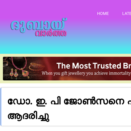
HOME
LAT
ഡോ. ഇ. പി ജോൺസനെ പ്
ആദരിച്ചു