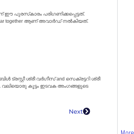
 പുരസ്‌കാരം പരിഗണിക്കപ്പെട്ടത്.
ant vicar together ആണ് അവാർഡ് നൽകിയത്.
സ്റ്റീ ശ്രീ വർഗീസ് and സെക്രട്ടറി ശ്രീ
ചു. വലിയൊരു കൂട്ടം ഇടവക അംഗങ്ങളുടെ
Next
More