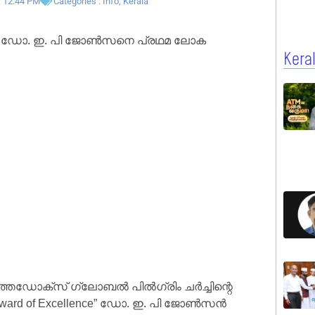
12:44 PM
Categories :
Info
,
Kerala
 ഡോ. ഇ. പി ജോൺസനെ പ്രഥമ ലോക
Kera
 ഓർത്തഡോക്സ് ഗ്ലോബൽ പിൽഗ്രിം ചർച്ചിന്റെ
Award of Excellence” ഡോ. ഇ. പി ജോൺസൻ