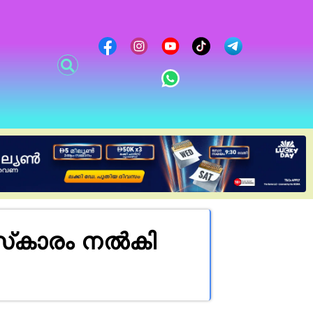
്‌കാരം നൽകി