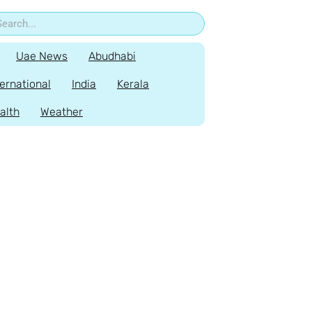
Uae News
Abudhabi
ternational
India
Kerala
alth
Weather