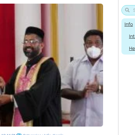
Info
In
He