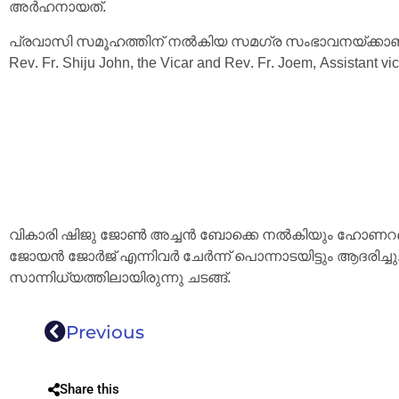
അർഹനായത്.
പ്രവാസി സമൂഹത്തിന് നൽകിയ സമഗ്ര സംഭാവനയ്ക്കാണ് ഈ
Rev. Fr. Shiju John, the Vicar and Rev. Fr. Joem, Assist
വികാരി ഷിജു ജോൺ അച്ചൻ ബോക്കെ നൽകിയും ഹോണറബിൾ ട്ര
ജോയൻ ജോർജ്‌ എന്നിവർ ചേർന്ന് പൊന്നാടയിട്ടും ആദരിച്
സാന്നിധ്യത്തിലായിരുന്നു ചടങ്ങ്.
Previous
Share this