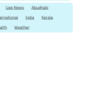
Uae News
Abudhabi
ternational
India
Kerala
alth
Weather