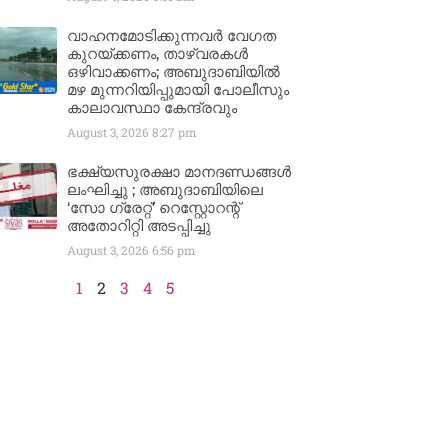
വാഹനമോടിക്കുന്നവർ വേഗത
കുറയ്ക്കണം, താഴ്‌വരകൾ
ഒഴിവാക്കണം; അബുദാബിയിൽ
മഴ മുന്നറിയിപ്പുമായി പോലീസും
കാലാവസ്ഥാ കേന്ദ്രവും
August 3, 2026
8:27 pm
ഭക്ഷ്യസുരക്ഷാ മാനദണ്ഡങ്ങൾ
ലംഘിച്ചു ; അബുദാബിയിലെ
‘സോ ഗ്രേറ്റ്’ റെസ്റ്റോറന്റ്
അതോറിറ്റി അടപ്പിച്ചു
August 3, 2026
6:56 pm
1
2
3
4
5