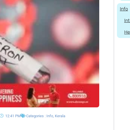
Info
In
He
12:41 PM
Categories :
Info
,
Kerala