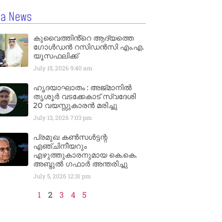
la News
കുവൈത്തിൻ്റെ ആദ്യത്തെ
ഗോൾഡൻ റസിഡൻസി എം.എ.
യൂസഫലിക്ക്
July 15, 2026
9:40 am
ഹൃദയാഘാതം : അജ്​മാനിൽ
തൃശൂർ വടക്കേകാട് സ്വദേശി
20 വയസ്സുകാരൻ മരിച്ചു
July 13, 2026
7:03 pm
പ്രമുഖ കൺസൾട്ടന്റ
എഞ്ചിനീയറും
എഴുത്തുകാരനുമായ കെ.കെ.
അബ്ദുൽ ഗഫാർ അന്തരിച്ചു
July 5, 2026
12:31 pm
1
2
3
4
5