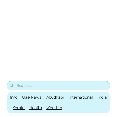
Info
Uae News
Abudhabi
International
India
Kerala
Health
Weather