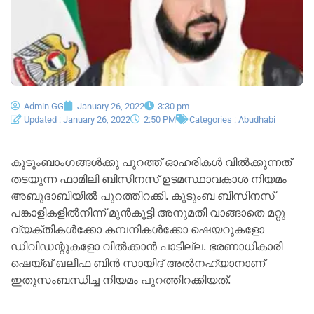
Admin GG
January 26, 2022
3:30 pm
Updated : January 26, 2022
2:50 PM
Categories :
Abudhabi
കുടുംബാംഗങ്ങൾക്കു പുറത്ത് ഓഹരികൾ വിൽക്കുന്നത്
തടയുന്ന ഫാമിലി ബിസിനസ് ഉടമസ്ഥാവകാശ നിയമം
അബുദാബിയിൽ പുറത്തിറക്കി. കുടുംബ ബിസിനസ്
പങ്കാളികളിൽനിന്ന് മുൻകൂട്ടി അനുമതി വാങ്ങാതെ മറ്റു
വ്യക്തികൾക്കോ കമ്പനികൾക്കോ ഷെയറുകളോ
ഡിവിഡന്റുകളോ വിൽക്കാൻ പാടില്ല. ഭരണാധികാരി
ഷെയ്ഖ് ഖലീഫ ബിൻ സായിദ് അൽനഹ്യാനാണ്
ഇതുസംബന്ധിച്ച നിയമം പുറത്തിറക്കിയത്.