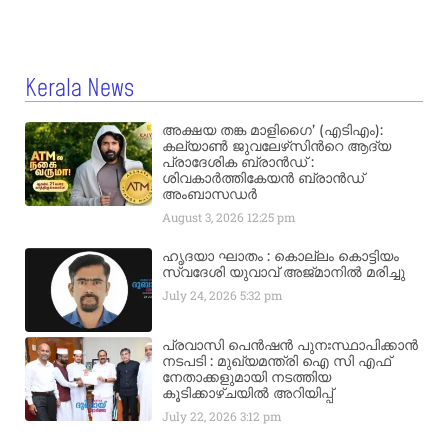
Kerala News
അക്ഷയ തങ്ക മാളിഗൈ’ (എടിഎം):
കല്യാണ്‍ ജുവലേഴ്‌സിന്‍റെ ആദ്യ
പ്രാദേശിക ബ്രാന്‍ഡ് :
ശിവകാര്‍ത്തികേയന്‍ ബ്രാന്‍ഡ്
അംബാസഡര്‍
August 3, 2026
12:25 pm
ഹൃദയാ ഘാതം : കൊല്ലം കൊട്ടിയം
സ്വദേശി യുവാവ് അജ്മാനിൽ മരിച്ചു
July 24, 2026
5:32 pm
പ്രവാസി പെൻഷൻ പുനഃസ്ഥാപിക്കാൻ
നടപടി : മുഖ്യമന്ത്രി ഐ സി എഫ്
നേതാക്കളുമായി നടത്തിയ
കൂടിക്കാഴ്ചയിൽ അറിയിപ്പ്
July 22, 2026
3:12 pm