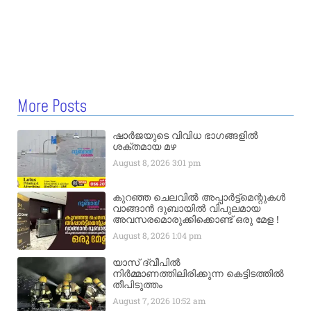
More Posts
ഷാർജയുടെ വിവിധ ഭാഗങ്ങളിൽ
ശക്തമായ മഴ
August 8, 2026
3:01 pm
കുറഞ്ഞ ചെലവിൽ അപ്പാർട്ട്മെന്റുകൾ
വാങ്ങാൻ ദുബായിൽ വിപുലമായ
അവസരമൊരുക്കിക്കൊണ്ട് ഒരു മേള !
August 8, 2026
1:04 pm
യാസ് ദ്വീപിൽ
നിർമ്മാണത്തിലിരിക്കുന്ന കെട്ടിടത്തിൽ
തീപിടുത്തം
August 7, 2026
10:52 am