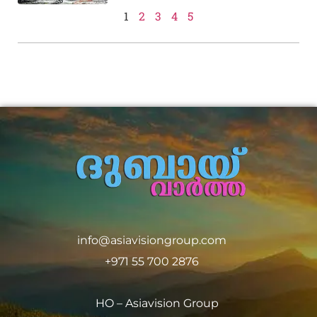
1
2
3
4
5
info@asiavisiongroup.com
+971 55 700 2876
HO – Asiavision Group