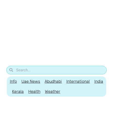
Info
Uae News
Abudhabi
International
India
Kerala
Health
Weather