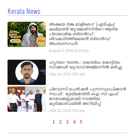
Kerala News
അക്ഷയ തങ്ക മാളിഗൈ’ (എടിഎം):
കല്യാണ്‍ ജുവലേഴ്‌സിന്‍റെ ആദ്യ
പ്രാദേശിക ബ്രാന്‍ഡ് :
ശിവകാര്‍ത്തികേയന്‍ ബ്രാന്‍ഡ്
അംബാസഡര്‍
August 3, 2026
12:25 pm
ഹൃദയാ ഘാതം : കൊല്ലം കൊട്ടിയം
സ്വദേശി യുവാവ് അജ്മാനിൽ മരിച്ചു
July 24, 2026
5:32 pm
പ്രവാസി പെൻഷൻ പുനഃസ്ഥാപിക്കാൻ
നടപടി : മുഖ്യമന്ത്രി ഐ സി എഫ്
നേതാക്കളുമായി നടത്തിയ
കൂടിക്കാഴ്ചയിൽ അറിയിപ്പ്
July 22, 2026
3:12 pm
1
2
3
4
5