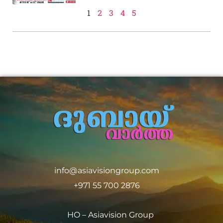
1
2
3
4
5
info@asiavisiongroup.com
+971 55 700 2876
HO – Asiavision Group