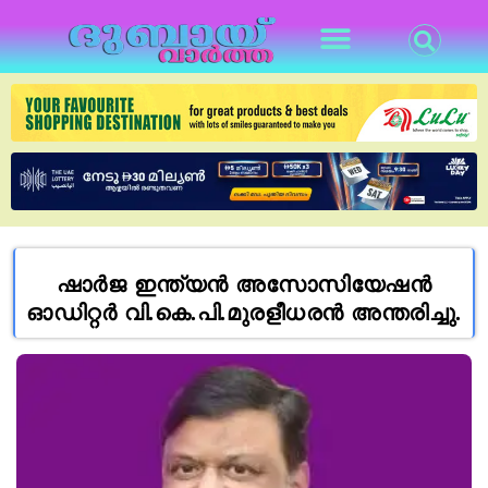
ഷാർജ ഇന്ത്യൻ അസോസിയേഷൻ
ഓഡിറ്റർ വി.കെ.പി.മുരളീധരൻ അന്തരിച്ചു.