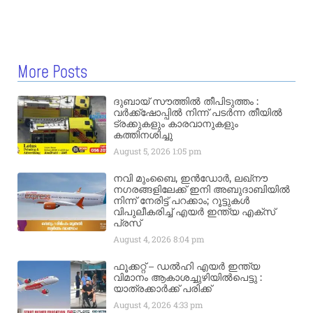
More Posts
ദുബായ് സൗത്തിൽ തീപിടുത്തം :
വർക്ക്‌ഷോപ്പിൽ നിന്ന് പടർന്ന തീയിൽ
ട്രക്കുകളും കാരവാനുകളും
കത്തിനശിച്ചു
August 5, 2026
1:05 pm
നവി മുംബൈ, ഇൻഡോർ, ലഖ്നൗ
നഗരങ്ങളിലേക്ക് ഇനി അബുദാബിയിൽ
നിന്ന് നേരിട്ട് പറക്കാം; റൂട്ടുകൾ
വിപുലീകരിച്ച് എയർ ഇന്ത്യ എക്സ്
പ്രസ്
August 4, 2026
8:04 pm
ഫൂക്കറ്റ് – ഡൽഹി എയര്‍ ഇന്ത്യ
വിമാനം ആകാശച്ചുഴിയില്‍പെട്ടു :
യാത്രക്കാര്‍ക്ക് പരിക്ക്
August 4, 2026
4:33 pm