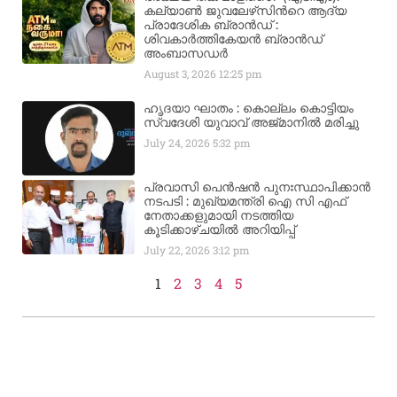
കല്യാണ്‍ ജുവലേഴ്‌സിന്‍റെ ആദ്യ
പ്രാദേശിക ബ്രാന്‍ഡ് :
ശിവകാര്‍ത്തികേയന്‍ ബ്രാന്‍ഡ്
അംബാസഡര്‍
August 3, 2026
12:25 pm
ഹൃദയാ ഘാതം : കൊല്ലം കൊട്ടിയം
സ്വദേശി യുവാവ് അജ്മാനിൽ മരിച്ചു
July 24, 2026
5:32 pm
പ്രവാസി പെൻഷൻ പുനഃസ്ഥാപിക്കാൻ
നടപടി : മുഖ്യമന്ത്രി ഐ സി എഫ്
നേതാക്കളുമായി നടത്തിയ
കൂടിക്കാഴ്ചയിൽ അറിയിപ്പ്
July 22, 2026
3:12 pm
1
2
3
4
5