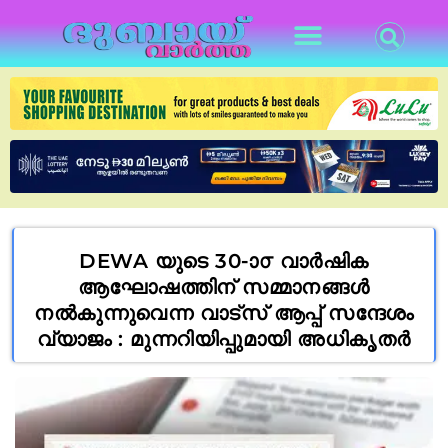
DEWA യുടെ 30-ാ൦ വാർഷിക
ആഘോഷത്തിന് സമ്മാനങ്ങള്‍
നല്‍കുന്നുവെന്ന വാട്സ് ആപ്പ് സന്ദേശം
വ്യാജം : മുന്നറിയിപ്പുമായി അധികൃതർ