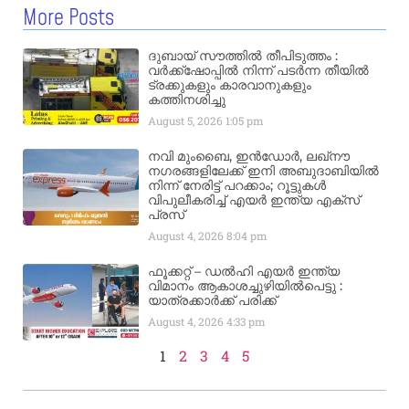
More Posts
ദുബായ് സൗത്തിൽ തീപിടുത്തം :
വർക്ക്‌ഷോപ്പിൽ നിന്ന് പടർന്ന തീയിൽ
ട്രക്കുകളും കാരവാനുകളും
കത്തിനശിച്ചു
August 5, 2026
1:05 pm
നവി മുംബൈ, ഇൻഡോർ, ലഖ്നൗ
നഗരങ്ങളിലേക്ക് ഇനി അബുദാബിയിൽ
നിന്ന് നേരിട്ട് പറക്കാം; റൂട്ടുകൾ
വിപുലീകരിച്ച് എയർ ഇന്ത്യ എക്സ്
പ്രസ്
August 4, 2026
8:04 pm
ഫൂക്കറ്റ് – ഡൽഹി എയര്‍ ഇന്ത്യ
വിമാനം ആകാശച്ചുഴിയില്‍പെട്ടു :
യാത്രക്കാര്‍ക്ക് പരിക്ക്
August 4, 2026
4:33 pm
1
2
3
4
5