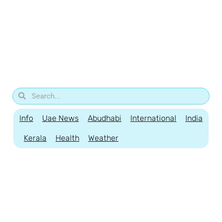
Info
Uae News
Abudhabi
International
India
Kerala
Health
Weather