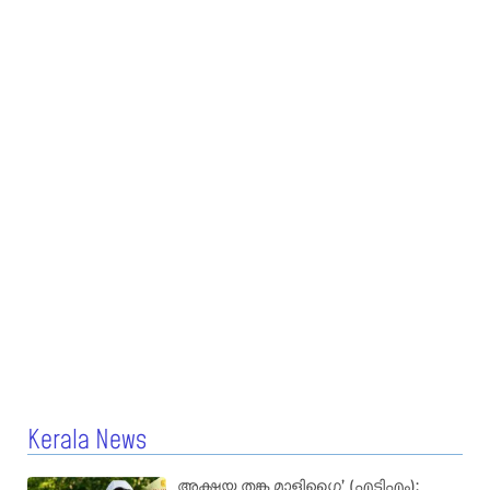
Kerala News
അക്ഷയ തങ്ക മാളിഗൈ’ (എടിഎം):