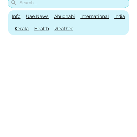
Info
Uae News
Abudhabi
International
India
Kerala
Health
Weather