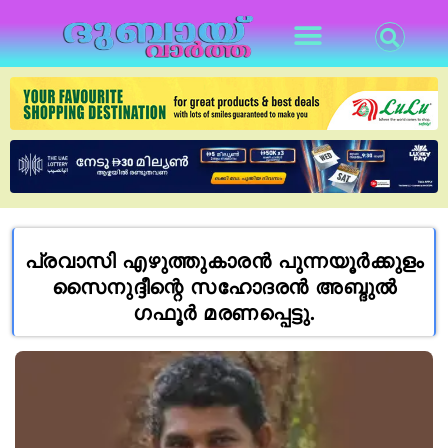
പ്രവാസി എഴുത്തുകാരൻ പുന്നയൂർക്കുളം
സൈനുദ്ദീന്റെ സഹോദരൻ അബ്ദുൽ
ഗഫൂർ മരണപ്പെട്ടു.