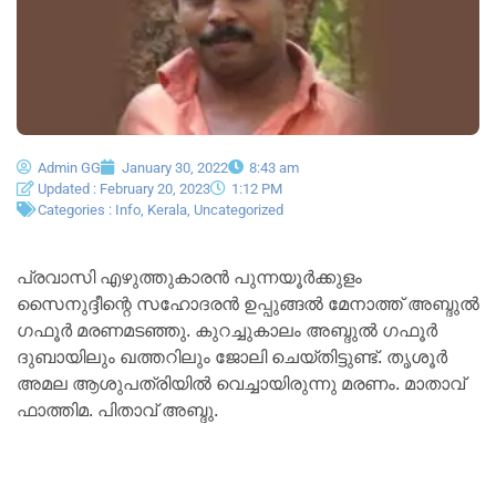
Admin GG
January 30, 2022
8:43 am
Updated : February 20, 2023
1:12 PM
Categories :
Info
,
Kerala
,
Uncategorized
പ്രവാസി എഴുത്തുകാരൻ പുന്നയൂർക്കുളം
സൈനുദ്ദീന്റെ സഹോദരൻ ഉപ്പുങ്ങൽ മേനാത്ത് അബ്ദുൽ
ഗഫൂർ മരണമടഞ്ഞു. കുറച്ചുകാലം അബ്ദുൽ ഗഫൂർ
ദുബായിലും ഖത്തറിലും ജോലി ചെയ്‌തിട്ടുണ്ട്‌. തൃശൂർ
അമല ആശുപത്രിയിൽ വെച്ചായിരുന്നു മരണം. മാതാവ്
ഫാത്തിമ. പിതാവ് അബ്ദു.