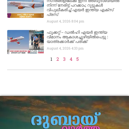
നഗരങ്ങളിലേക്ക് ഇനി അബുദാബിയിൽ
നിന്ന് നേരിട്ട് പറക്കാം; റൂട്ടുകൾ
വിപുലീകരിച്ച് എയർ ഇന്ത്യ എക്സ്
പ്രസ്
August 4, 2026
8:04 pm
ഫൂക്കറ്റ് – ഡൽഹി എയര്‍ ഇന്ത്യ
വിമാനം ആകാശച്ചുഴിയില്‍പെട്ടു :
യാത്രക്കാര്‍ക്ക് പരിക്ക്
August 4, 2026
4:33 pm
1
2
3
4
5