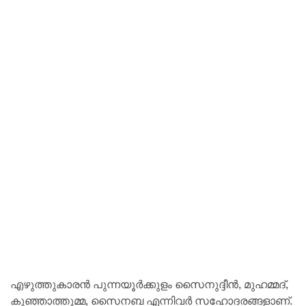
എഴുത്തുകാരൻ പുന്നയൂർക്കുളം സൈനുദ്ദീൻ, മുഹമ്മദ്,
കുഞ്ഞാത്തുമ്മ, സൈനബ എന്നിവർ സഹോദരങ്ങളാണ്.