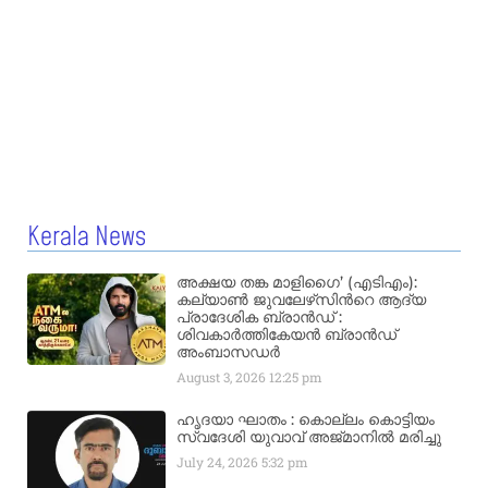
Kerala News
അക്ഷയ തങ്ക മാളിഗൈ’ (എടിഎം):
കല്യാണ്‍ ജുവലേഴ്‌സിന്‍റെ ആദ്യ
പ്രാദേശിക ബ്രാന്‍ഡ് :
ശിവകാര്‍ത്തികേയന്‍ ബ്രാന്‍ഡ്
അംബാസഡര്‍
August 3, 2026
12:25 pm
ഹൃദയാ ഘാതം : കൊല്ലം കൊട്ടിയം
സ്വദേശി യുവാവ് അജ്മാനിൽ മരിച്ചു
July 24, 2026
5:32 pm