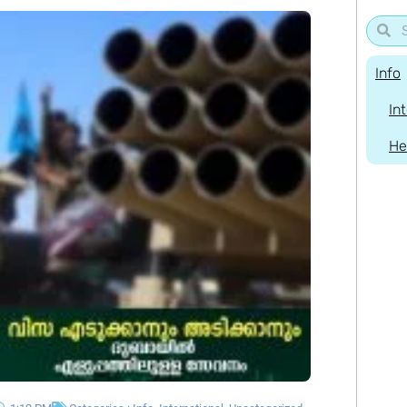
Info
In
He