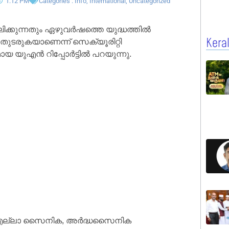
1:12 PM
Categories :
Info
,
International
,
Uncategorized
കുന്നതും ഏഴുവർഷത്തെ യുദ്ധത്തിൽ
ർ തുടരുകയാണെന്ന് സെക്യൂരിറ്റി
Kera
യ യുഎൻ റിപ്പോർട്ടിൽ പറയുന്നു.
യ എല്ലാ സൈനിക, അർദ്ധസൈനിക