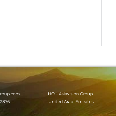
group.com
HO – Asiavision Group
 2876
United Arab Emirates