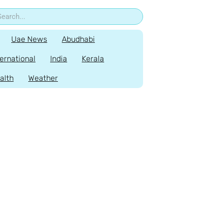
Uae News
Abudhabi
ternational
India
Kerala
alth
Weather