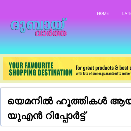
HOME
LAT
യെമനിൽ ഹൂത്തികൾ ആയുധ
യുഎൻ റിപ്പോർട്ട്