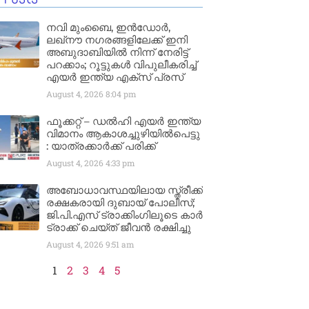
നവി മുംബൈ, ഇൻഡോർ,
ലഖ്നൗ നഗരങ്ങളിലേക്ക് ഇനി
അബുദാബിയിൽ നിന്ന് നേരിട്ട്
പറക്കാം; റൂട്ടുകൾ വിപുലീകരിച്ച്
എയർ ഇന്ത്യ എക്സ് പ്രസ്
August 4, 2026
8:04 pm
ഫൂക്കറ്റ് – ഡൽഹി എയര്‍ ഇന്ത്യ
വിമാനം ആകാശച്ചുഴിയില്‍പെട്ടു
: യാത്രക്കാര്‍ക്ക് പരിക്ക്
August 4, 2026
4:33 pm
അബോധാവസ്ഥയിലായ സ്ത്രീക്ക്
രക്ഷകരായി ദുബായ് പോലീസ്;
ജി.പി.എസ് ട്രാക്കിംഗിലൂടെ കാർ
ട്രാക്ക് ചെയ്ത് ജീവൻ രക്ഷിച്ചു
August 4, 2026
9:51 am
1
2
3
4
5