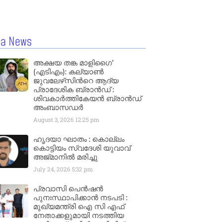
la News
അക്ഷയ തങ്ക മാളിഗൈ’
(എടിഎം): കല്യാണ്‍
ജുവലേഴ്‌സിന്‍റെ ആദ്യ
പ്രാദേശിക ബ്രാന്‍ഡ് :
ശിവകാര്‍ത്തികേയന്‍ ബ്രാന്‍ഡ്
അംബാസഡര്‍
August 3, 2026
12:25 pm
ഹൃദയാ ഘാതം : കൊല്ലം
കൊട്ടിയം സ്വദേശി യുവാവ്
അജ്മാനിൽ മരിച്ചു
July 24, 2026
5:32 pm
പ്രവാസി പെൻഷൻ
പുനഃസ്ഥാപിക്കാൻ നടപടി :
മുഖ്യമന്ത്രി ഐ സി എഫ്
നേതാക്കളുമായി നടത്തിയ