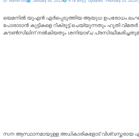
Admin GG
January 30, 2022
9:18 am
Updated : February 20, 2023
യെമനിൽ യുഎൻ ഏർപ്പെടുത്തിയ ആയുധ ഉപരോധം ലംഘിക്
പോരാടാൻ കുട്ടികളെ റിക്രൂട്ട് ചെയ്യുന്നതും ഹൂതി വിമത
കൗൺസിലിന് നൽകിയതും ശനിയാഴ്ച പ്രസിദ്ധീകരിച്ചതുമാ
സന ആസ്ഥാനമായുള്ള അധികാരികളോട് വിശ്വസ്തരാ