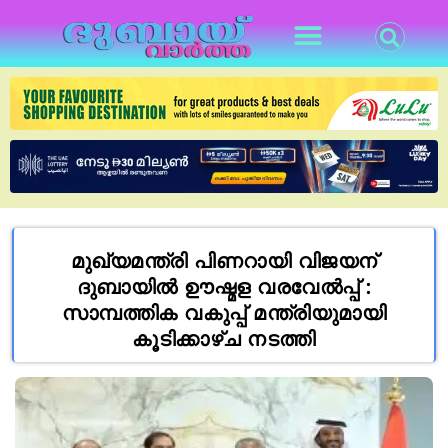
മുഖ്യമന്ത്രി പിണറായി വിജയന്
ദുബായിൽ ഊഷ്മള വരവേൽപ്പ് :
സാമ്പത്തിക വകുപ്പ് മന്ത്രിയുമായി
കൂടിക്കാഴ്‌ച നടത്തി