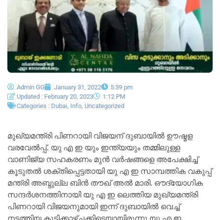
Admin GG
January 31, 2022
5:39 pm
Updated : February 20, 2023
1:12 PM
Categories :
Dubai
,
Info
,
Uncategorized
മുഖ്യമന്ത്രി പിണറായി വിജയന് ദുബായിൽ ഊഷ്മള
വരവേൽപ്പ്. യു എ ഇ യും ഇന്ത്യയും തമ്മിലുള്ള
വാണിജ്യ സഹകരണം മുൻ വർഷങ്ങളെ അപേക്ഷിച്ച്
കൂടുതൽ ശക്തിപ്പെട്ടതായി യു എ ഇ സാമ്പത്തിക വകുപ്പ്
മന്ത്രി അബ്ദുല്ല ബിൻ തൗഖ് അൽ മാരി. ഔദ്യോഗിക
സന്ദർശനത്തിനായി യു എ ഇ ലെത്തിയ മുഖ്യമന്ത്രി
പിണറായി വിജയനുമായി ഇന്ന് ദുബായിൽ വെച്ച്
നടത്തിയ കൂടിക്കാഴ്ചക്കിടെയായിരുന്നു യു എ ഇ