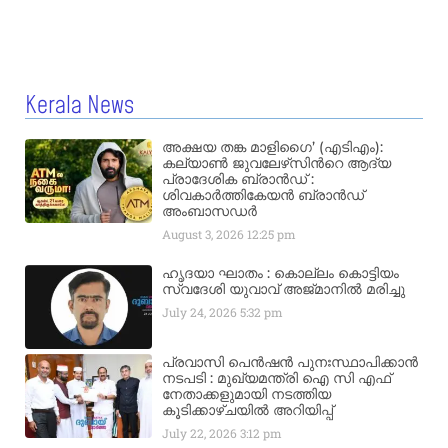
Kerala News
അക്ഷയ തങ്ക മാളിഗൈ’ (എടിഎം):
കല്യാണ്‍ ജുവലേഴ്‌സിന്‍റെ ആദ്യ
പ്രാദേശിക ബ്രാന്‍ഡ് :
ശിവകാര്‍ത്തികേയന്‍ ബ്രാന്‍ഡ്
അംബാസഡര്‍
August 3, 2026
12:25 pm
ഹൃദയാ ഘാതം : കൊല്ലം കൊട്ടിയം
സ്വദേശി യുവാവ് അജ്മാനിൽ മരിച്ചു
July 24, 2026
5:32 pm
പ്രവാസി പെൻഷൻ പുനഃസ്ഥാപിക്കാൻ
നടപടി : മുഖ്യമന്ത്രി ഐ സി എഫ്
നേതാക്കളുമായി നടത്തിയ
കൂടിക്കാഴ്ചയിൽ അറിയിപ്പ്
July 22, 2026
3:12 pm