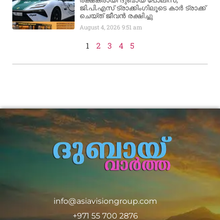
രക്ഷകരായി ദുബായ് പോലീസ്;
ജി.പി.എസ് ട്രാക്കിംഗിലൂടെ കാർ ട്രാക്ക്
ചെയ്ത് ജീവൻ രക്ഷിച്ചു
August 4, 2026
9:51 am
1
2
3
4
5
info@asiavisiongroup.com
+971 55 700 2876