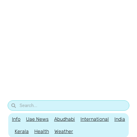
Info
Uae News
Abudhabi
International
India
Kerala
Health
Weather