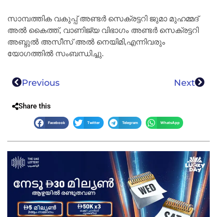
സാമ്പത്തിക വകുപ്പ് അണ്ടർ സെക്രട്ടറി ജുമാ മുഹമ്മദ്
അൽ കൈത്ത്, വാണിജ്യ വിഭാഗം അണ്ടർ സെക്രട്ടറി
അബ്ദുൽ അസീസ് അൽ നെയിമി,എന്നിവരും
യോഗത്തിൽ സംബന്ധിച്ചു.
Previous
Next
Share this
Facebook
Twitter
Telegram
WhatsApp