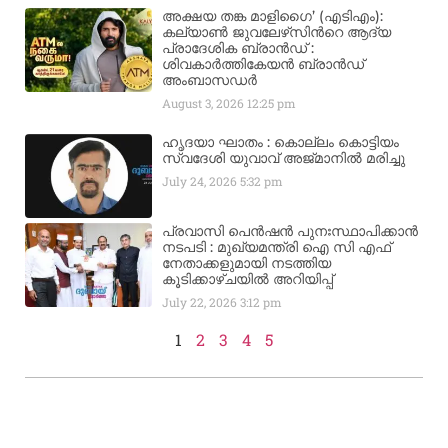
അക്ഷയ തങ്ക മാളിഗൈ’ (എടിഎം):
കല്യാണ്‍ ജുവലേഴ്‌സിന്‍റെ ആദ്യ
പ്രാദേശിക ബ്രാന്‍ഡ് :
ശിവകാര്‍ത്തികേയന്‍ ബ്രാന്‍ഡ്
അംബാസഡര്‍
August 3, 2026
12:25 pm
ഹൃദയാ ഘാതം : കൊല്ലം കൊട്ടിയം
സ്വദേശി യുവാവ് അജ്മാനിൽ മരിച്ചു
July 24, 2026
5:32 pm
പ്രവാസി പെൻഷൻ പുനഃസ്ഥാപിക്കാൻ
നടപടി : മുഖ്യമന്ത്രി ഐ സി എഫ്
നേതാക്കളുമായി നടത്തിയ
കൂടിക്കാഴ്ചയിൽ അറിയിപ്പ്
July 22, 2026
3:12 pm
1
2
3
4
5