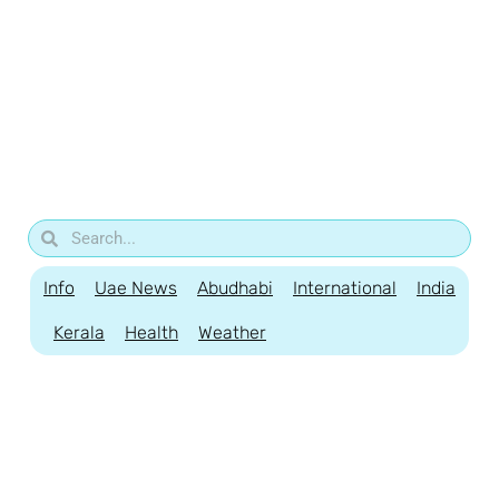
Info
Uae News
Abudhabi
International
India
Kerala
Health
Weather