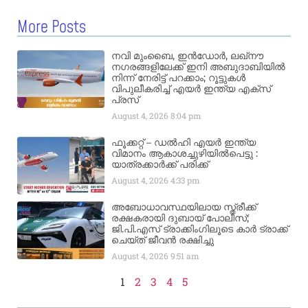
More Posts
നവി മുംബൈ, ഇൻഡോർ, ലഖ്നൗ
നഗരങ്ങളിലേക്ക് ഇനി അബുദാബിയിൽ
നിന്ന് നേരിട്ട് പറക്കാം; റൂട്ടുകൾ
വിപുലീകരിച്ച് എയർ ഇന്ത്യ എക്സ്
പ്രസ്
August 4, 2026
8:04 pm
ഫൂക്കറ്റ് – ഡൽഹി എയര്‍ ഇന്ത്യ
വിമാനം ആകാശച്ചുഴിയില്‍പെട്ടു :
യാത്രക്കാര്‍ക്ക് പരിക്ക്
August 4, 2026
4:33 pm
അബോധാവസ്ഥയിലായ സ്ത്രീക്ക്
രക്ഷകരായി ദുബായ് പോലീസ്;
ജി.പി.എസ് ട്രാക്കിംഗിലൂടെ കാർ ട്രാക്ക്
ചെയ്ത് ജീവൻ രക്ഷിച്ചു
August 4, 2026
9:51 am
1
2
3
4
5