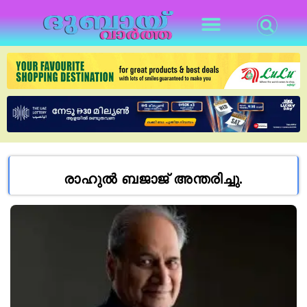
രാഹുൽ ബജാജ് അന്തരിച്ചു.