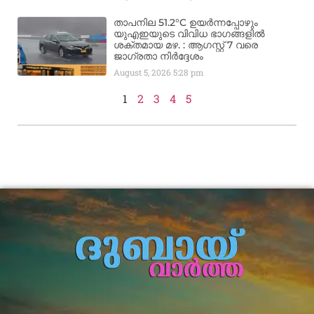
താപനില 51.2°C ഉയർന്നപ്പോഴും
യുഎഇയുടെ വിവിധ ഭാഗങ്ങളിൽ
ശക്തമായ മഴ. : ആഗസ്റ്റ് 7 വരെ
ജാഗ്രതാ നിർദ്ദേശം
August 5, 2026
5:28 pm
1
2
3
4
5