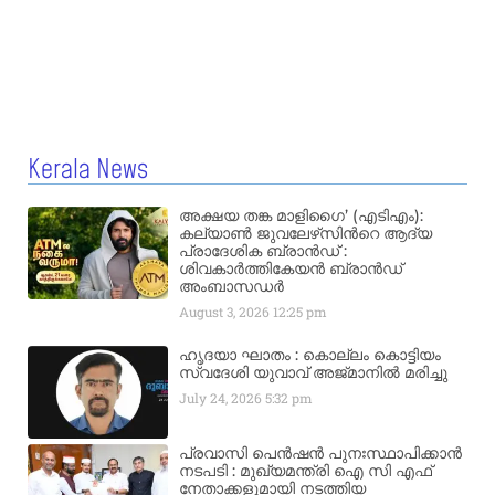
Kerala News
അക്ഷയ തങ്ക മാളിഗൈ’ (എടിഎം):
കല്യാണ്‍ ജുവലേഴ്‌സിന്‍റെ ആദ്യ
പ്രാദേശിക ബ്രാന്‍ഡ് :
ശിവകാര്‍ത്തികേയന്‍ ബ്രാന്‍ഡ്
അംബാസഡര്‍
August 3, 2026
12:25 pm
ഹൃദയാ ഘാതം : കൊല്ലം കൊട്ടിയം
സ്വദേശി യുവാവ് അജ്മാനിൽ മരിച്ചു
July 24, 2026
5:32 pm
പ്രവാസി പെൻഷൻ പുനഃസ്ഥാപിക്കാൻ
നടപടി : മുഖ്യമന്ത്രി ഐ സി എഫ്
നേതാക്കളുമായി നടത്തിയ