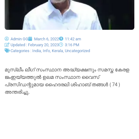
Admin GG
March 6, 2022
11:42 am
Updated : February 20, 2023
3:16 PM
Categories :
India
,
Info
,
Kerala
,
Uncategorized
മുസ്ലീം ലീഗ് സംസ്ഥാന അദ്ധ്യക്ഷനും സമസ്ത കേരള
ജംഇയ്യത്തുല്‍ ഉലമ സംസ്ഥാന വൈസ്
പ്രസിഡന്റുമായ ഹൈദരലി ശിഹാബ് തങ്ങള്‍ (74)
അന്തരിച്ചു.