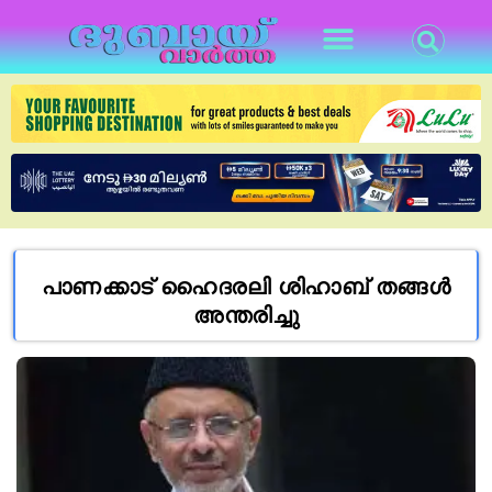
പാണക്കാട് ഹൈദരലി ശിഹാബ് തങ്ങൾ
അന്തരിച്ചു