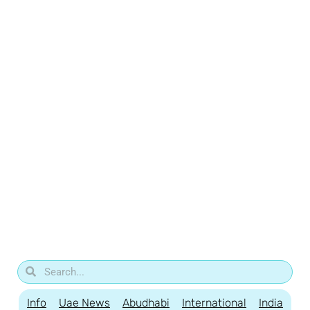
Info
Uae News
Abudhabi
International
India