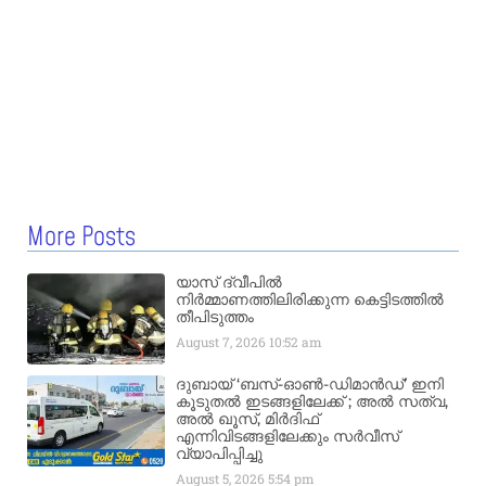
More Posts
യാസ് ദ്വീപിൽ
നിർമ്മാണത്തിലിരിക്കുന്ന കെട്ടിടത്തിൽ
തീപിടുത്തം
August 7, 2026
10:52 am
ദുബായ് ‘ബസ്-ഓൺ-ഡിമാൻഡ്’ ഇനി
കൂടുതൽ ഇടങ്ങളിലേക്ക് ; അൽ സത്വ,
അൽ ഖൂസ്, മിർദിഫ്
എന്നിവിടങ്ങളിലേക്കും സർവീസ്
വ്യാപിപ്പിച്ചു
August 5, 2026
5:54 pm