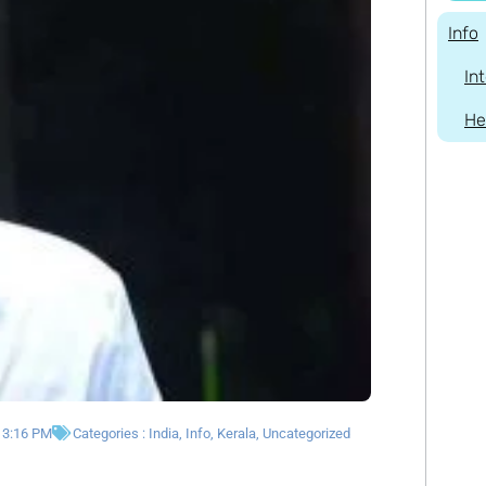
Info
In
He
3:16 PM
Categories :
India
,
Info
,
Kerala
,
Uncategorized