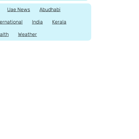
Uae News
Abudhabi
ternational
India
Kerala
alth
Weather