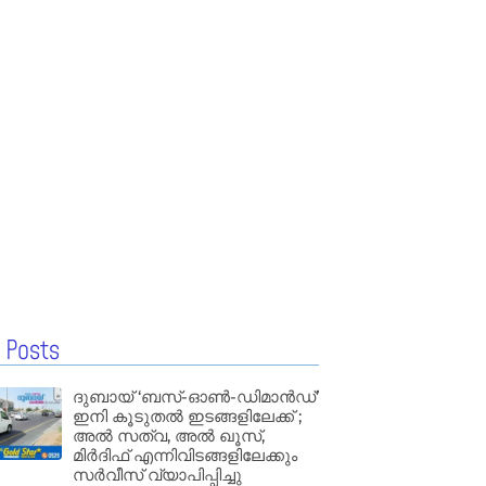
 Posts
ദുബായ് ‘ബസ്-ഓൺ-ഡിമാൻഡ്’
ഇനി കൂടുതൽ ഇടങ്ങളിലേക്ക് ;
അൽ സത്വ, അൽ ഖൂസ്,
മിർദിഫ് എന്നിവിടങ്ങളിലേക്കും
സർവീസ് വ്യാപിപ്പിച്ചു