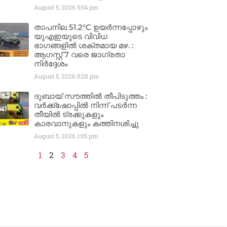
August 5, 2026
5:54 pm
താപനില 51.2°C ഉയർന്നപ്പോഴും
യുഎഇയുടെ വിവിധ
ഭാഗങ്ങളിൽ ശക്തമായ മഴ. :
ആഗസ്റ്റ് 7 വരെ ജാഗ്രതാ
നിർദ്ദേശം
August 5, 2026
5:28 pm
ദുബായ് സൗത്തിൽ തീപിടുത്തം :
വർക്ക്‌ഷോപ്പിൽ നിന്ന് പടർന്ന
തീയിൽ ട്രക്കുകളും
കാരവാനുകളും കത്തിനശിച്ചു
August 5, 2026
1:05 pm
1
2
3
4
5