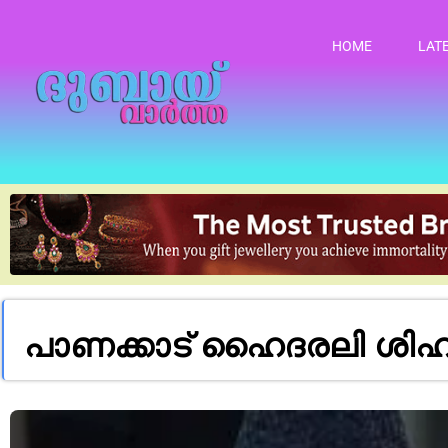
HOME
LAT
പാണക്കാട് ഹൈദരലി ശിഹാ