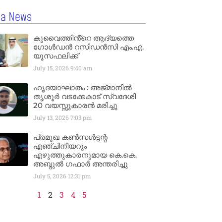
la News
കുവൈത്തിൻ്റെ ആദ്യത്തെ
ഗോൾഡൻ റസിഡൻസി എം.എ.
യൂസഫലിക്ക്
July 15, 2026
9:40 am
ഹൃദയാഘാതം : അജ്​മാനിൽ
തൃശൂർ വടക്കേകാട് സ്വദേശി
20 വയസ്സുകാരൻ മരിച്ചു
July 13, 2026
7:03 pm
പ്രമുഖ കൺസൾട്ടന്റ
എഞ്ചിനീയറും
എഴുത്തുകാരനുമായ കെ.കെ.
അബ്ദുൽ ഗഫാർ അന്തരിച്ചു
July 5, 2026
12:31 pm
1
2
3
4
5