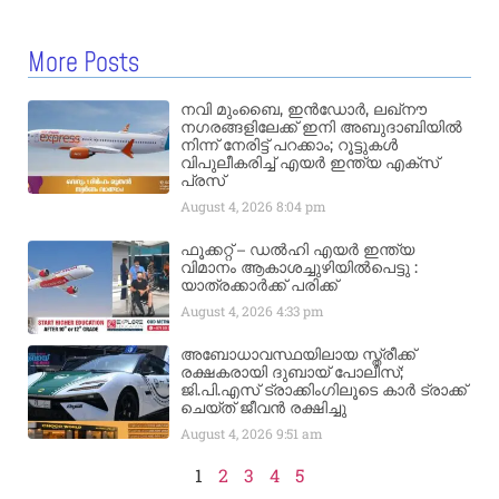
More Posts
നവി മുംബൈ, ഇൻഡോർ, ലഖ്നൗ
നഗരങ്ങളിലേക്ക് ഇനി അബുദാബിയിൽ
നിന്ന് നേരിട്ട് പറക്കാം; റൂട്ടുകൾ
വിപുലീകരിച്ച് എയർ ഇന്ത്യ എക്സ്
പ്രസ്
August 4, 2026
8:04 pm
ഫൂക്കറ്റ് – ഡൽഹി എയര്‍ ഇന്ത്യ
വിമാനം ആകാശച്ചുഴിയില്‍പെട്ടു :
യാത്രക്കാര്‍ക്ക് പരിക്ക്
August 4, 2026
4:33 pm
അബോധാവസ്ഥയിലായ സ്ത്രീക്ക്
രക്ഷകരായി ദുബായ് പോലീസ്;
ജി.പി.എസ് ട്രാക്കിംഗിലൂടെ കാർ ട്രാക്ക്
ചെയ്ത് ജീവൻ രക്ഷിച്ചു
August 4, 2026
9:51 am
1
2
3
4
5