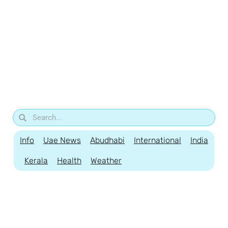
Info
Uae News
Abudhabi
International
India
Kerala
Health
Weather