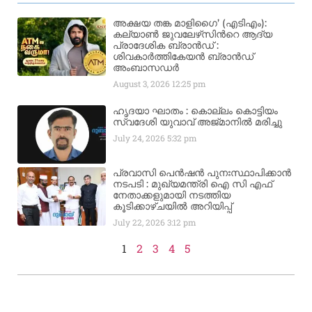
അക്ഷയ തങ്ക മാളിഗൈ’ (എടിഎം):
കല്യാണ്‍ ജുവലേഴ്‌സിന്‍റെ ആദ്യ
പ്രാദേശിക ബ്രാന്‍ഡ് :
ശിവകാര്‍ത്തികേയന്‍ ബ്രാന്‍ഡ്
അംബാസഡര്‍
August 3, 2026
12:25 pm
ഹൃദയാ ഘാതം : കൊല്ലം കൊട്ടിയം
സ്വദേശി യുവാവ് അജ്മാനിൽ മരിച്ചു
July 24, 2026
5:32 pm
പ്രവാസി പെൻഷൻ പുനഃസ്ഥാപിക്കാൻ
നടപടി : മുഖ്യമന്ത്രി ഐ സി എഫ്
നേതാക്കളുമായി നടത്തിയ
കൂടിക്കാഴ്ചയിൽ അറിയിപ്പ്
July 22, 2026
3:12 pm
1
2
3
4
5