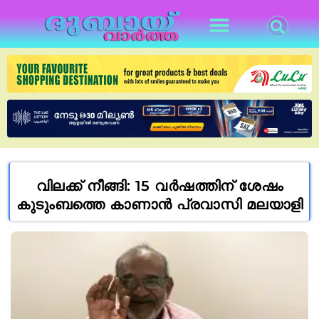
വിലക്ക് നീങ്ങി: 15 വർഷത്തിന് ശേഷം
കുടുംബത്തെ കാണാൻ പ്രവാസി മലയാളി