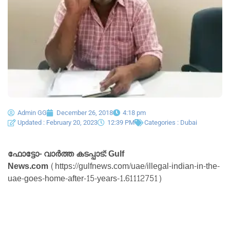
Admin GG
December 26, 2018
4:18 pm
Updated : February 20, 2023
12:39 PM
Categories :
Dubai
ഫോട്ടോ- വാർത്ത കടപ്പാട്: Gulf
News.com
(https://gulfnews.com/uae/illegal-indian-in-the-
uae-goes-home-after-15-years-1.61112751)