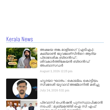
Kerala News
അക്ഷയ തങ്ക മാളിഗൈ’ (എടിഎം):
കല്യാണ്‍ ജുവലേഴ്‌സിന്‍റെ ആദ്യ
പ്രാദേശിക ബ്രാന്‍ഡ് :
ശിവകാര്‍ത്തികേയന്‍ ബ്രാന്‍ഡ്
അംബാസഡര്‍
August 3, 2026
12:25 pm
ഹൃദയാ ഘാതം : കൊല്ലം കൊട്ടിയം
സ്വദേശി യുവാവ് അജ്മാനിൽ മരിച്ചു
July 24, 2026
5:32 pm
പ്രവാസി പെൻഷൻ പുനഃസ്ഥാപിക്കാൻ
നടപടി : മുഖ്യമന്ത്രി ഐ സി എഫ്