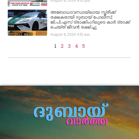
അബോധാവസ്ഥയിലായ സ്ത്രീക്ക്
രക്ഷകരായി ദുബായ് പോലീസ്;
ജി.പി.എസ് ട്രാക്കിംഗിലൂടെ കാർ ട്രാക്ക്
ചെയ്ത് ജീവൻ രക്ഷിച്ചു
August 4, 2026
9:51 am
1
2
3
4
5