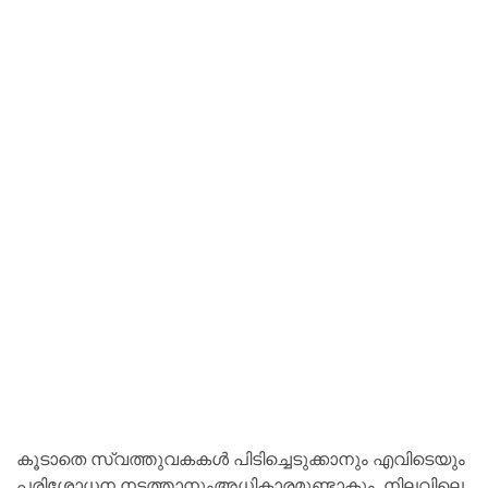
കൂടാതെ സ്വത്തുവകകള്‍ പിടിച്ചെടുക്കാനും എവിടെയും
പരിശോധന നടത്താനുംഅധികാരമുണ്ടാകും. നിലവിലെ