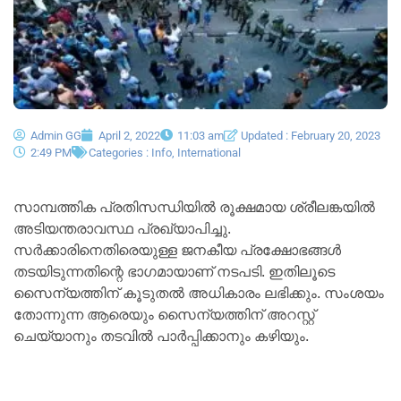
Admin GG
April 2, 2022
11:03 am
Updated : February 20, 2023
2:49 PM
Categories :
Info
,
International
സാമ്പത്തിക പ്രതിസന്ധിയില്‍ രൂക്ഷമായ ശ്രീലങ്കയില്‍
അടിയന്തരാവസ്ഥ പ്രഖ്യാപിച്ചു.
സര്‍ക്കാരിനെതിരെയുള്ള ജനകീയ പ്രക്ഷോഭങ്ങള്‍
തടയിടുന്നതിന്റെ ഭാഗമായാണ് നടപടി. ഇതിലൂടെ
സൈന്യത്തിന് കൂടുതല്‍ അധികാരം ലഭിക്കും. സംശയം
തോന്നുന്ന ആരെയും സൈന്യത്തിന് അറസ്റ്റ്
ചെയ്യാനും തടവില്‍ പാര്‍പ്പിക്കാനും കഴിയും.