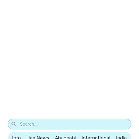
Info
Uae News
Abudhabi
International
India