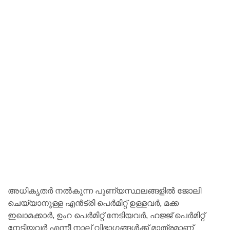
അധികൃതർ നൽകുന്ന പുണ്യസ്ഥലങ്ങളിൽ ജോലി
ചെയ്യാനുള്ള എൻട്രി പെർമിറ്റ് ഉള്ളവർ, മക്ക
ഇഖാമക്കാർ, ഉംറ പെർമിറ്റ് നേടിയവർ, ഹജ്ജ് പെർമിറ്റ്
നേടിയവർ എന്നീ നാല് വിഭാഗങ്ങൾക്ക് മാത്രമാണ്