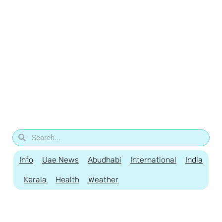
Info
Uae News
Abudhabi
International
India
Kerala
Health
Weather