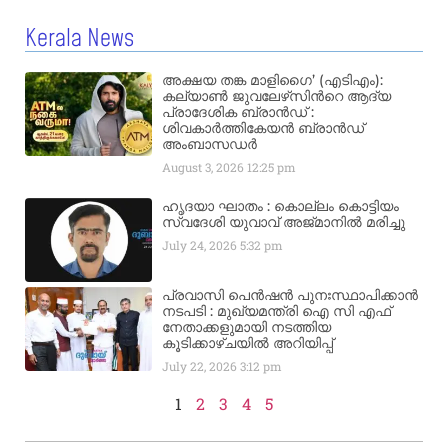
Kerala News
അക്ഷയ തങ്ക മാളിഗൈ’ (എടിഎം):
കല്യാണ്‍ ജുവലേഴ്‌സിന്‍റെ ആദ്യ
പ്രാദേശിക ബ്രാന്‍ഡ് :
ശിവകാര്‍ത്തികേയന്‍ ബ്രാന്‍ഡ്
അംബാസഡര്‍
August 3, 2026
12:25 pm
ഹൃദയാ ഘാതം : കൊല്ലം കൊട്ടിയം
സ്വദേശി യുവാവ് അജ്മാനിൽ മരിച്ചു
July 24, 2026
5:32 pm
പ്രവാസി പെൻഷൻ പുനഃസ്ഥാപിക്കാൻ
നടപടി : മുഖ്യമന്ത്രി ഐ സി എഫ്
നേതാക്കളുമായി നടത്തിയ
കൂടിക്കാഴ്ചയിൽ അറിയിപ്പ്
July 22, 2026
3:12 pm
1
2
3
4
5