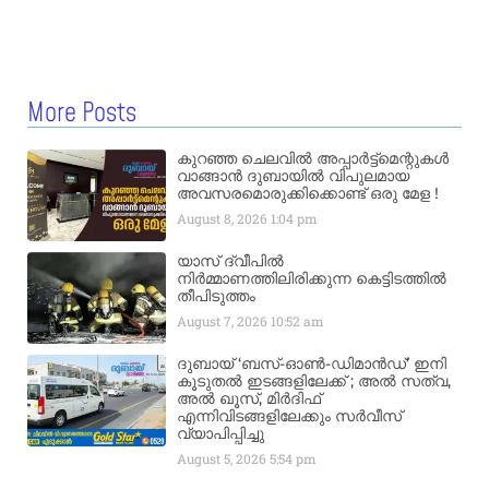
More Posts
കുറഞ്ഞ ചെലവിൽ അപ്പാർട്ട്മെന്റുകൾ
വാങ്ങാൻ ദുബായിൽ വിപുലമായ
അവസരമൊരുക്കിക്കൊണ്ട് ഒരു മേള !
August 8, 2026
1:04 pm
യാസ് ദ്വീപിൽ
നിർമ്മാണത്തിലിരിക്കുന്ന കെട്ടിടത്തിൽ
തീപിടുത്തം
August 7, 2026
10:52 am
ദുബായ് ‘ബസ്-ഓൺ-ഡിമാൻഡ്’ ഇനി
കൂടുതൽ ഇടങ്ങളിലേക്ക് ; അൽ സത്വ,
അൽ ഖൂസ്, മിർദിഫ്
എന്നിവിടങ്ങളിലേക്കും സർവീസ്
വ്യാപിപ്പിച്ചു
August 5, 2026
5:54 pm