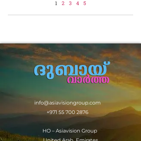
1
2
3
4
5
info@asiavisiongroup.com
+971 55 700 2876
HO – Asiavision Group
United Arab Emirates