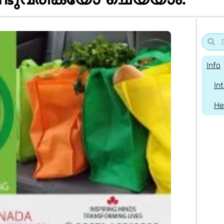
Info
In
He