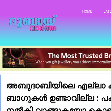
HOME
LAT
അബുദാബിയിലെ എല്ലാ ക്യാ
ബാഗുകൾ ഉണ്ടാവില്ല : 
നൽകി വാങ്ങുകയോ കൊണ്