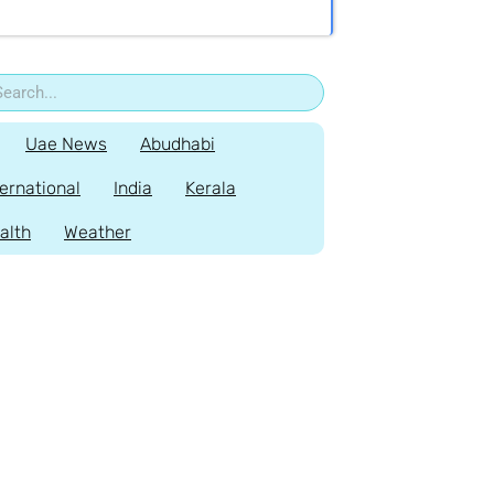
Uae News
Abudhabi
ternational
India
Kerala
alth
Weather