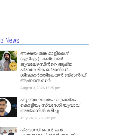
la News
അക്ഷയ തങ്ക മാളിഗൈ’
(എടിഎം): കല്യാണ്‍
ജുവലേഴ്‌സിന്‍റെ ആദ്യ
പ്രാദേശിക ബ്രാന്‍ഡ് :
ശിവകാര്‍ത്തികേയന്‍ ബ്രാന്‍ഡ്
അംബാസഡര്‍
August 3, 2026
12:25 pm
ഹൃദയാ ഘാതം : കൊല്ലം
കൊട്ടിയം സ്വദേശി യുവാവ്
അജ്മാനിൽ മരിച്ചു
July 24, 2026
5:32 pm
പ്രവാസി പെൻഷൻ