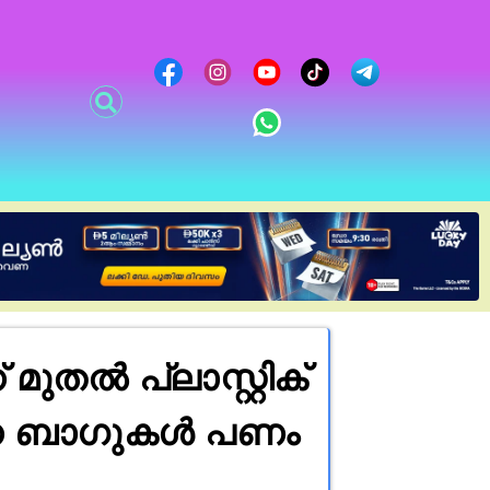
ുതൽ പ്ലാസ്റ്റിക്
ന്ന ബാഗുകൾ പണം