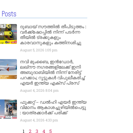
 Posts
ദുബായ് സൗത്തിൽ തീപിടുത്തം :
വർക്ക്‌ഷോപ്പിൽ നിന്ന് പടർന്ന
തീയിൽ ട്രക്കുകളും
കാരവാനുകളും കത്തിനശിച്ചു
August 5, 2026
1:05 pm
നവി മുംബൈ, ഇൻഡോർ,
ലഖ്നൗ നഗരങ്ങളിലേക്ക് ഇനി
അബുദാബിയിൽ നിന്ന് നേരിട്ട്
പറക്കാം; റൂട്ടുകൾ വിപുലീകരിച്ച്
എയർ ഇന്ത്യ എക്സ് പ്രസ്
August 4, 2026
8:04 pm
ഫൂക്കറ്റ് – ഡൽഹി എയര്‍ ഇന്ത്യ
വിമാനം ആകാശച്ചുഴിയില്‍പെട്ടു
: യാത്രക്കാര്‍ക്ക് പരിക്ക്
August 4, 2026
4:33 pm
1
2
3
4
5