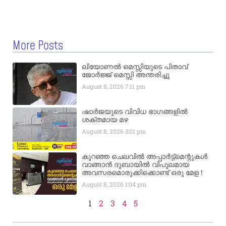
More Posts
ലിയോണൽ മെസ്സിയുടെ പിതാവ്
ജോർജ്ജ് മെസ്സി അന്തരിച്ചു
August 8, 2026
7:11 pm
ഷാർജയുടെ വിവിധ ഭാഗങ്ങളിൽ
ശക്തമായ മഴ
August 8, 2026
3:01 pm
കുറഞ്ഞ ചെലവിൽ അപ്പാർട്ട്മെന്റുകൾ
വാങ്ങാൻ ദുബായിൽ വിപുലമായ
അവസരമൊരുക്കിക്കൊണ്ട് ഒരു മേള !
August 8, 2026
1:04 pm
1
2
3
4
5