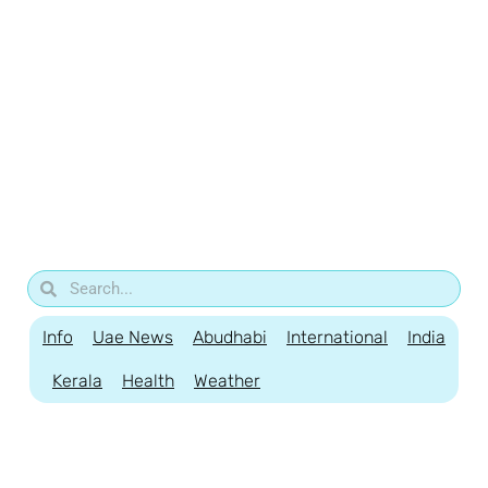
Info
Uae News
Abudhabi
International
India
Kerala
Health
Weather