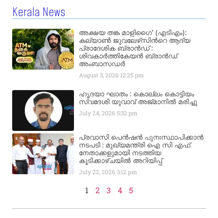
Kerala News
അക്ഷയ തങ്ക മാളിഗൈ’ (എടിഎം):
കല്യാണ്‍ ജുവലേഴ്‌സിന്‍റെ ആദ്യ
പ്രാദേശിക ബ്രാന്‍ഡ് :
ശിവകാര്‍ത്തികേയന്‍ ബ്രാന്‍ഡ്
അംബാസഡര്‍
August 3, 2026
12:25 pm
ഹൃദയാ ഘാതം : കൊല്ലം കൊട്ടിയം
സ്വദേശി യുവാവ് അജ്മാനിൽ മരിച്ചു
July 24, 2026
5:32 pm
പ്രവാസി പെൻഷൻ പുനഃസ്ഥാപിക്കാൻ
നടപടി : മുഖ്യമന്ത്രി ഐ സി എഫ്
നേതാക്കളുമായി നടത്തിയ
കൂടിക്കാഴ്ചയിൽ അറിയിപ്പ്
July 22, 2026
3:12 pm
1
2
3
4
5