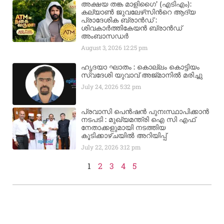
അക്ഷയ തങ്ക മാളിഗൈ’ (എടിഎം):
കല്യാണ്‍ ജുവലേഴ്‌സിന്‍റെ ആദ്യ
പ്രാദേശിക ബ്രാന്‍ഡ് :
ശിവകാര്‍ത്തികേയന്‍ ബ്രാന്‍ഡ്
അംബാസഡര്‍
August 3, 2026
12:25 pm
ഹൃദയാ ഘാതം : കൊല്ലം കൊട്ടിയം
സ്വദേശി യുവാവ് അജ്മാനിൽ മരിച്ചു
July 24, 2026
5:32 pm
പ്രവാസി പെൻഷൻ പുനഃസ്ഥാപിക്കാൻ
നടപടി : മുഖ്യമന്ത്രി ഐ സി എഫ്
നേതാക്കളുമായി നടത്തിയ
കൂടിക്കാഴ്ചയിൽ അറിയിപ്പ്
July 22, 2026
3:12 pm
1
2
3
4
5