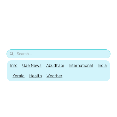
Info
Uae News
Abudhabi
International
India
Kerala
Health
Weather