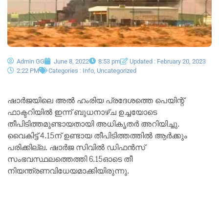
Admin GG
June 8, 2022
8:53 pm
Updated : February 20, 2023
2:22 PM
Categories :
Info
,
Uncategorized
ഷാർജയിലെ അൽ ഹംരിയ പ്രദേശത്തെ പെയിന്റ്
ഫാക്ടറിയിൽ ഇന്ന് ബുധനാഴ്ച ഉച്ചയോടെ
തീപിടിത്തമുണ്ടായതായി അധികൃതർ അറിയിച്ചു.
വൈകിട്ട് 4.15ന് ഉണ്ടായ തീപിടിത്തത്തിൽ ആർക്കും
പരിക്കില്ല. ഷാർജ സിവിൽ ഡിഫൻസ്
സംഭവസ്ഥലത്തെത്തി 6.15ഓടെ തീ
നിയന്ത്രണവിധേയമാക്കിയിരുന്നു.