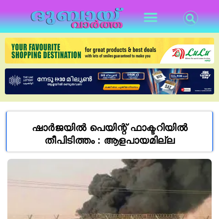
ഷാർജയിൽ പെയിന്റ് ഫാക്ടറിയിൽ
തീപിടിത്തം : ആളപായമില്ല