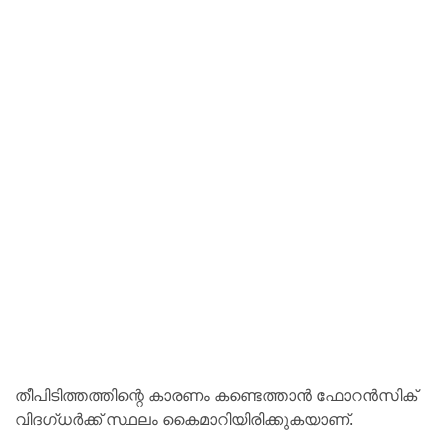
തീപിടിത്തത്തിന്റെ കാരണം കണ്ടെത്താൻ ഫോറൻസിക്
വിദഗ്ധർക്ക് സ്ഥലം കൈമാറിയിരിക്കുകയാണ്.