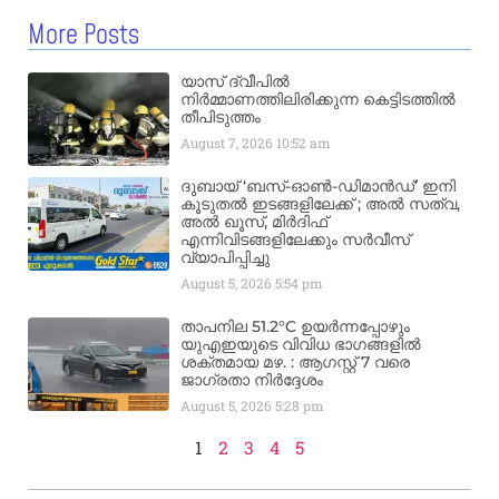
More Posts
യാസ് ദ്വീപിൽ
നിർമ്മാണത്തിലിരിക്കുന്ന കെട്ടിടത്തിൽ
തീപിടുത്തം
August 7, 2026
10:52 am
ദുബായ് ‘ബസ്-ഓൺ-ഡിമാൻഡ്’ ഇനി
കൂടുതൽ ഇടങ്ങളിലേക്ക് ; അൽ സത്വ,
അൽ ഖൂസ്, മിർദിഫ്
എന്നിവിടങ്ങളിലേക്കും സർവീസ്
വ്യാപിപ്പിച്ചു
August 5, 2026
5:54 pm
താപനില 51.2°C ഉയർന്നപ്പോഴും
യുഎഇയുടെ വിവിധ ഭാഗങ്ങളിൽ
ശക്തമായ മഴ. : ആഗസ്റ്റ് 7 വരെ
ജാഗ്രതാ നിർദ്ദേശം
August 5, 2026
5:28 pm
1
2
3
4
5