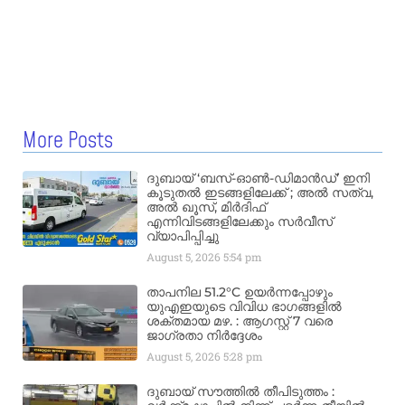
More Posts
ദുബായ് ‘ബസ്-ഓൺ-ഡിമാൻഡ്’ ഇനി
കൂടുതൽ ഇടങ്ങളിലേക്ക് ; അൽ സത്വ,
അൽ ഖൂസ്, മിർദിഫ്
എന്നിവിടങ്ങളിലേക്കും സർവീസ്
വ്യാപിപ്പിച്ചു
August 5, 2026
5:54 pm
താപനില 51.2°C ഉയർന്നപ്പോഴും
യുഎഇയുടെ വിവിധ ഭാഗങ്ങളിൽ
ശക്തമായ മഴ. : ആഗസ്റ്റ് 7 വരെ
ജാഗ്രതാ നിർദ്ദേശം
August 5, 2026
5:28 pm
ദുബായ് സൗത്തിൽ തീപിടുത്തം :