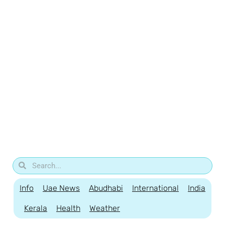
Info
Uae News
Abudhabi
International
India
Kerala
Health
Weather