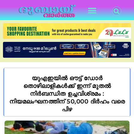
യുഎഇയിൽ ഔട്ട് ഡോർ
തൊഴിലാളികൾക്ക് ഇന്ന് മുതൽ
നിര്‍ബന്ധിത ഉച്ചവിശ്രമം :
നിയമലംഘനത്തിന് 50,000 ദിർഹം വരെ
പിഴ