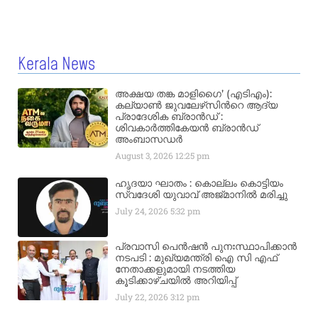
Kerala News
അക്ഷയ തങ്ക മാളിഗൈ’ (എടിഎം):
കല്യാണ്‍ ജുവലേഴ്‌സിന്‍റെ ആദ്യ
പ്രാദേശിക ബ്രാന്‍ഡ് :
ശിവകാര്‍ത്തികേയന്‍ ബ്രാന്‍ഡ്
അംബാസഡര്‍
August 3, 2026
12:25 pm
ഹൃദയാ ഘാതം : കൊല്ലം കൊട്ടിയം
സ്വദേശി യുവാവ് അജ്മാനിൽ മരിച്ചു
July 24, 2026
5:32 pm
പ്രവാസി പെൻഷൻ പുനഃസ്ഥാപിക്കാൻ
നടപടി : മുഖ്യമന്ത്രി ഐ സി എഫ്
നേതാക്കളുമായി നടത്തിയ
കൂടിക്കാഴ്ചയിൽ അറിയിപ്പ്
July 22, 2026
3:12 pm