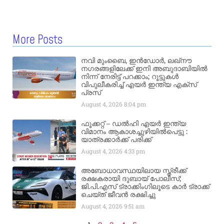
More Posts
നവി മുംബൈ, ഇൻഡോർ, ലഖ്നൗ
നഗരങ്ങളിലേക്ക് ഇനി അബുദാബിയിൽ
നിന്ന് നേരിട്ട് പറക്കാം; റൂട്ടുകൾ
വിപുലീകരിച്ച് എയർ ഇന്ത്യ എക്സ്
പ്രസ്
August 4, 2026
8:04 pm
ഫൂക്കറ്റ് – ഡൽഹി എയര്‍ ഇന്ത്യ
വിമാനം ആകാശച്ചുഴിയില്‍പെട്ടു :
യാത്രക്കാര്‍ക്ക് പരിക്ക്
August 4, 2026
4:33 pm
അബോധാവസ്ഥയിലായ സ്ത്രീക്ക്
രക്ഷകരായി ദുബായ് പോലീസ്;
ജി.പി.എസ് ട്രാക്കിംഗിലൂടെ കാർ ട്രാക്ക്
ചെയ്ത് ജീവൻ രക്ഷിച്ചു
August 4, 2026
9:51 am