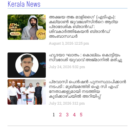
Kerala News
അക്ഷയ തങ്ക മാളിഗൈ’ (എടിഎം):
കല്യാണ്‍ ജുവലേഴ്‌സിന്‍റെ ആദ്യ
പ്രാദേശിക ബ്രാന്‍ഡ് :
ശിവകാര്‍ത്തികേയന്‍ ബ്രാന്‍ഡ്
അംബാസഡര്‍
August 3, 2026
12:25 pm
ഹൃദയാ ഘാതം : കൊല്ലം കൊട്ടിയം
സ്വദേശി യുവാവ് അജ്മാനിൽ മരിച്ചു
July 24, 2026
5:32 pm
പ്രവാസി പെൻഷൻ പുനഃസ്ഥാപിക്കാൻ
നടപടി : മുഖ്യമന്ത്രി ഐ സി എഫ്
നേതാക്കളുമായി നടത്തിയ
കൂടിക്കാഴ്ചയിൽ അറിയിപ്പ്
July 22, 2026
3:12 pm
1
2
3
4
5