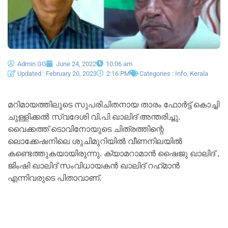
Admin GG
June 24, 2022
10:06 am
Updated : February 20, 2023
2:16 PM
Categories :
Info
,
Kerala
മറിമായത്തിലൂടെ സുപരിചിതനായ താരം ഫോർട്ട് കൊച്ചി
ചുള്ളിക്കൽ സ്വദേശി വി.പി ഖാലിദ് അന്തരിച്ചു.
വൈക്കത്ത് ടൊവിനോയുടെ ചിത്രത്തിന്റെ
ലൊക്കേഷനിലെ ശുചിമുറിയിൽ വീണനിലയിൽ
കണ്ടെത്തുകയായിരുന്നു. ക്യാമറാമാൻ ഷൈജു ഖാലിദ് ,
ജിംഷി ഖാലിദ് സംവിധായകൻ ഖാലിദ് റഹ്‌മാൻ
എന്നിവരുടെ പിതാവാണ്.