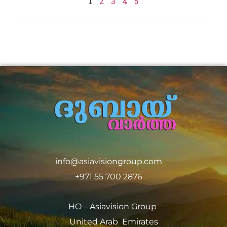
1
2
3
4
5
info@asiavisiongroup.com
+971 55 700 2876
HO – Asiavision Group
United Arab Emirates