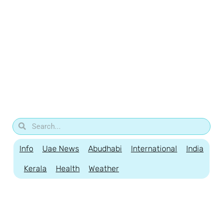
Info
Uae News
Abudhabi
International
India
Kerala
Health
Weather