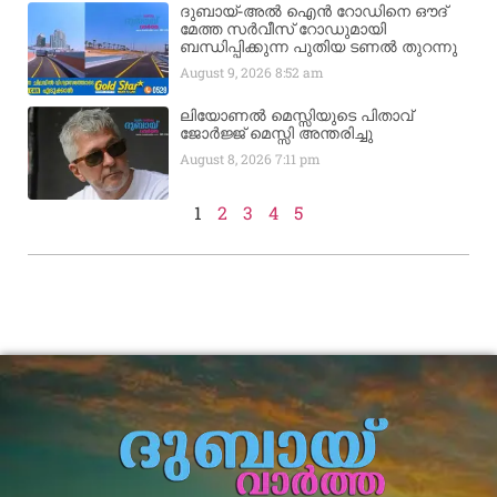
ദുബായ്-അൽ ഐൻ റോഡിനെ ഔദ്
മേത്ത സർവീസ് റോഡുമായി
ബന്ധിപ്പിക്കുന്ന പുതിയ ടണൽ തുറന്നു
August 9, 2026
8:52 am
ലിയോണൽ മെസ്സിയുടെ പിതാവ്
ജോർജ്ജ് മെസ്സി അന്തരിച്ചു
August 8, 2026
7:11 pm
1
2
3
4
5