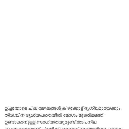
ഉച്ചയോടെ ചില മേഘങ്ങൾ കിഴക്കോട്ട് ദൃശ്യമായേക്കാം.
തിരശ്ചീന ദൃശ്യപരതയിൽ മോശം മൂടൽമഞ്ഞ്
ഉണ്ടാകാനുള്ള സാധ്യതയുമുണ്ട്.താപനില
കുറയുമെന്നാണ് പ്രതീക്ഷിക്കുന്നത്. ദുബായിലെ ഏറ്റവും