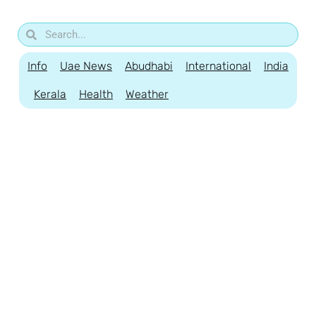
Info
Uae News
Abudhabi
International
India
Kerala
Health
Weather