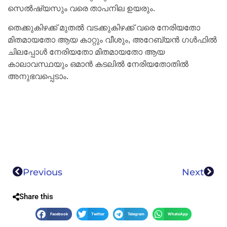
സെൽഷ്യസും വരെ താപനില ഉയരും.
തെക്കുകിഴക്ക് മുതൽ വടക്കുകിഴക്ക് വരെ നേരിയതോ
മിതമായതോ ആയ കാറ്റും വീശും, അറേബ്യൻ ഗൾഫിൽ
ചിലപ്പോൾ നേരിയതോ മിതമായതോ ആയ
കാലാവസ്ഥയും ഒമാൻ കടലിൽ നേരിയതോതിൽ
അനുഭവപ്പെടാം.
Previous
Next
Share this
Facebook
Twitter
Telegram
WhatsApp