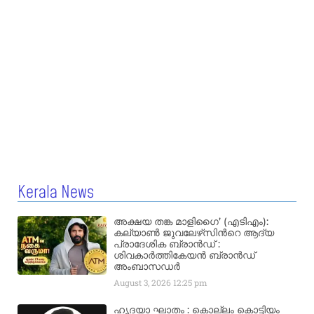
Kerala News
അക്ഷയ തങ്ക മാളിഗൈ’ (എടിഎം):
കല്യാണ്‍ ജുവലേഴ്‌സിന്‍റെ ആദ്യ
പ്രാദേശിക ബ്രാന്‍ഡ് :
ശിവകാര്‍ത്തികേയന്‍ ബ്രാന്‍ഡ്
അംബാസഡര്‍
August 3, 2026
12:25 pm
ഹൃദയാ ഘാതം : കൊല്ലം കൊട്ടിയം