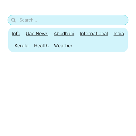
Info
Uae News
Abudhabi
International
India
Kerala
Health
Weather