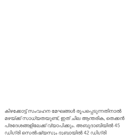
കിഴക്കോട്ട് സംവഹന മേഘങ്ങൾ രൂപപ്പെടുന്നതിനാൽ
മഴയ്ക്ക് സാധ്യതയുണ്ട്, ഇത് ചില ആന്തരിക, തെക്കൻ
പ്രദേശങ്ങളിലേക്ക് വ്യാപിക്കും. അബുദാബിയിൽ 45
ഡിഗ്രി സെൽഷ്യസും ദുബായിൽ 42 ഡിഗ്രി