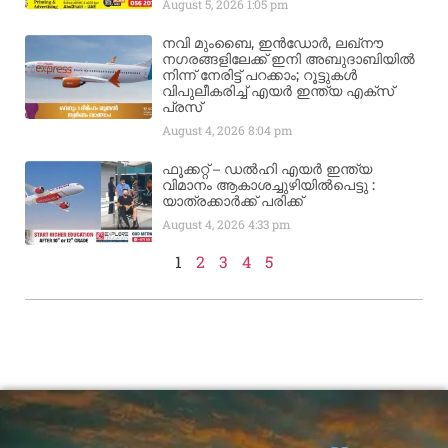
August 5, 2026
1:05 pm
നവി മുംബൈ, ഇൻഡോർ, ലഖ്നൗ
നഗരങ്ങളിലേക്ക് ഇനി അബുദാബിയിൽ
നിന്ന് നേരിട്ട് പറക്കാം; റൂട്ടുകൾ
വിപുലീകരിച്ച് എയർ ഇന്ത്യ എക്സ്
പ്രസ്
August 4, 2026
8:04 pm
ഫൂക്കറ്റ് – ഡൽഹി എയര്‍ ഇന്ത്യ
വിമാനം ആകാശച്ചുഴിയില്‍പെട്ടു :
യാത്രക്കാര്‍ക്ക് പരിക്ക്
August 4, 2026
4:33 pm
1
2
3
4
5