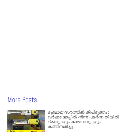
More Posts
ദുബായ് സൗത്തിൽ തീപിടുത്തം :
വർക്ക്‌ഷോപ്പിൽ നിന്ന് പടർന്ന തീയിൽ
ട്രക്കുകളും കാരവാനുകളും
കത്തിനശിച്ചു