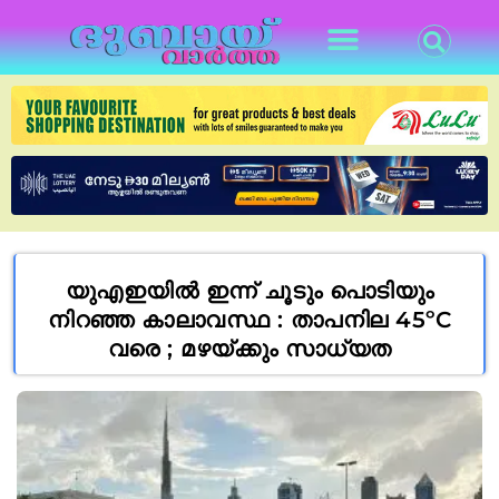
യുഎഇയിൽ ഇന്ന് ചൂടും പൊടിയും
നിറഞ്ഞ കാലാവസ്ഥ : താപനില 45ºC
വരെ ; മഴയ്ക്കും സാധ്യത