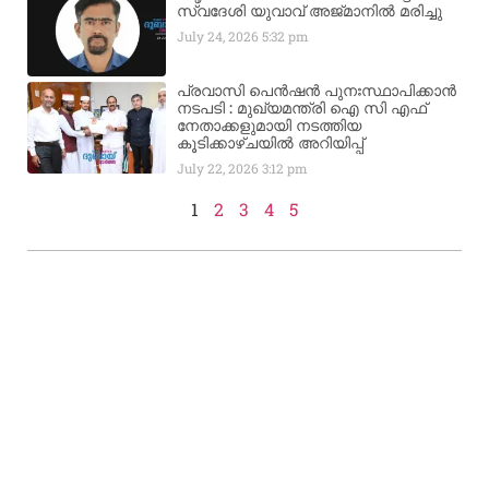
സ്വദേശി യുവാവ് അജ്മാനിൽ മരിച്ചു
July 24, 2026
5:32 pm
പ്രവാസി പെൻഷൻ പുനഃസ്ഥാപിക്കാൻ
നടപടി : മുഖ്യമന്ത്രി ഐ സി എഫ്
നേതാക്കളുമായി നടത്തിയ
കൂടിക്കാഴ്ചയിൽ അറിയിപ്പ്
July 22, 2026
3:12 pm
1
2
3
4
5