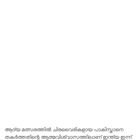
ആദ്യ മത്സരത്തിൽ ചിരവൈരികളായ പാകിസ്താനെ
തകർത്തതിന്റെ ആത്മവിശ്വാസത്തിലാണ് ഇന്ത്യ ഇന്ന്