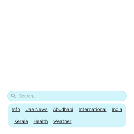
Info
Uae News
Abudhabi
International
India
Kerala
Health
Weather