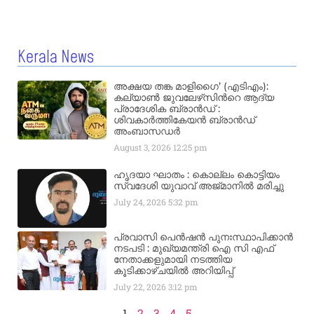
Kerala News
അക്ഷയ തങ്ക മാളിഗൈ’ (എടിഎം):
കല്യാണ്‍ ജുവലേഴ്‌സിന്‍റെ ആദ്യ
പ്രാദേശിക ബ്രാന്‍ഡ് :
ശിവകാര്‍ത്തികേയന്‍ ബ്രാന്‍ഡ്
അംബാസഡര്‍
August 3, 2026
12:25 pm
ഹൃദയാ ഘാതം : കൊല്ലം കൊട്ടിയം
സ്വദേശി യുവാവ് അജ്മാനിൽ മരിച്ചു
July 24, 2026
5:32 pm
പ്രവാസി പെൻഷൻ പുനഃസ്ഥാപിക്കാൻ
നടപടി : മുഖ്യമന്ത്രി ഐ സി എഫ്
നേതാക്കളുമായി നടത്തിയ
കൂടിക്കാഴ്ചയിൽ അറിയിപ്പ്
July 22, 2026
3:12 pm
1
2
3
4
5