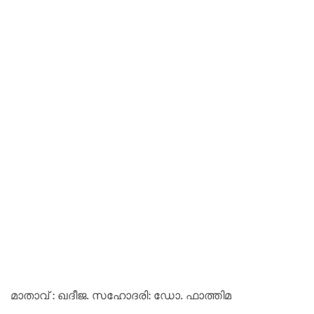
മാതാവ് : ഖദീജ. സഹോദരി: ഡോ. ഫാത്തിമ