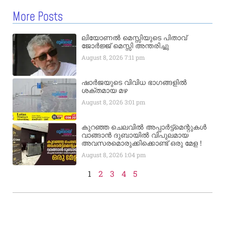
More Posts
ലിയോണൽ മെസ്സിയുടെ പിതാവ്
ജോർജ്ജ് മെസ്സി അന്തരിച്ചു
August 8, 2026
7:11 pm
ഷാർജയുടെ വിവിധ ഭാഗങ്ങളിൽ
ശക്തമായ മഴ
August 8, 2026
3:01 pm
കുറഞ്ഞ ചെലവിൽ അപ്പാർട്ട്മെന്റുകൾ
വാങ്ങാൻ ദുബായിൽ വിപുലമായ
അവസരമൊരുക്കിക്കൊണ്ട് ഒരു മേള !
August 8, 2026
1:04 pm
1
2
3
4
5