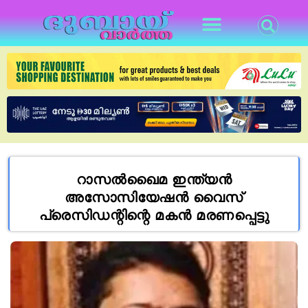
റാസൽഖൈമ ഇന്ത്യൻ
അസോസിയേഷൻ വൈസ്
പ്രെസിഡന്റിന്റെ മകൻ മരണപ്പെട്ടു