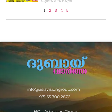
August 5, 2026
1:05 pm
1
2
3
4
5
info@asiavisiongroup.com
+971 55 700 2876
HO – Asiavision Group