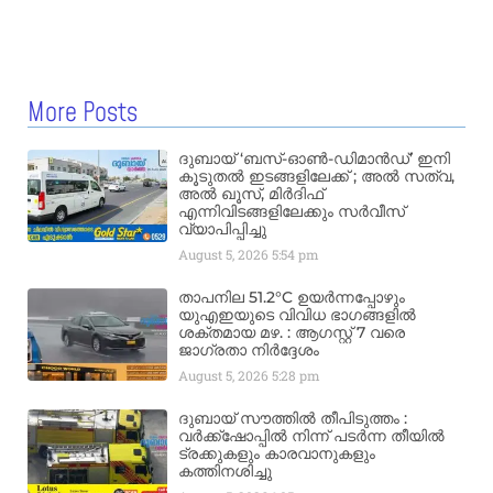
More Posts
ദുബായ് ‘ബസ്-ഓൺ-ഡിമാൻഡ്’ ഇനി
കൂടുതൽ ഇടങ്ങളിലേക്ക് ; അൽ സത്വ,
അൽ ഖൂസ്, മിർദിഫ്
എന്നിവിടങ്ങളിലേക്കും സർവീസ്
വ്യാപിപ്പിച്ചു
August 5, 2026
5:54 pm
താപനില 51.2°C ഉയർന്നപ്പോഴും
യുഎഇയുടെ വിവിധ ഭാഗങ്ങളിൽ
ശക്തമായ മഴ. : ആഗസ്റ്റ് 7 വരെ
ജാഗ്രതാ നിർദ്ദേശം
August 5, 2026
5:28 pm
ദുബായ് സൗത്തിൽ തീപിടുത്തം :
വർക്ക്‌ഷോപ്പിൽ നിന്ന് പടർന്ന തീയിൽ
ട്രക്കുകളും കാരവാനുകളും
കത്തിനശിച്ചു