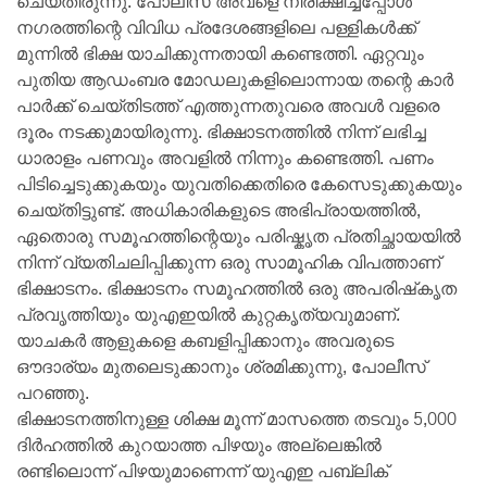
ചെയ്തിരുന്നു. പോലീസ് അവളെ നിരീക്ഷിച്ചപ്പോൾ
നഗരത്തിന്റെ വിവിധ പ്രദേശങ്ങളിലെ പള്ളികൾക്ക്
മുന്നിൽ ഭിക്ഷ യാചിക്കുന്നതായി കണ്ടെത്തി. ഏറ്റവും
പുതിയ ആഡംബര മോഡലുകളിലൊന്നായ തന്റെ കാർ
പാർക്ക് ചെയ്തിടത്ത് എത്തുന്നതുവരെ അവൾ വളരെ
ദൂരം നടക്കുമായിരുന്നു. ഭിക്ഷാടനത്തിൽ നിന്ന് ലഭിച്ച
ധാരാളം പണവും അവളിൽ നിന്നും കണ്ടെത്തി. പണം
പിടിച്ചെടുക്കുകയും യുവതിക്കെതിരെ കേസെടുക്കുകയും
ചെയ്തിട്ടുണ്ട്. അധികാരികളുടെ അഭിപ്രായത്തിൽ,
ഏതൊരു സമൂഹത്തിന്റെയും പരിഷ്കൃത പ്രതിച്ഛായയിൽ
നിന്ന് വ്യതിചലിപ്പിക്കുന്ന ഒരു സാമൂഹിക വിപത്താണ്
ഭിക്ഷാടനം. ഭിക്ഷാടനം സമൂഹത്തിൽ ഒരു അപരിഷ്‌കൃത
പ്രവൃത്തിയും യുഎഇയിൽ കുറ്റകൃത്യവുമാണ്.
യാചകർ ആളുകളെ കബളിപ്പിക്കാനും അവരുടെ
ഔദാര്യം മുതലെടുക്കാനും ശ്രമിക്കുന്നു, പോലീസ്
പറഞ്ഞു.
ഭിക്ഷാടനത്തിനുള്ള ശിക്ഷ മൂന്ന് മാസത്തെ തടവും 5,000
ദിർഹത്തിൽ കുറയാത്ത പിഴയും അല്ലെങ്കിൽ
രണ്ടിലൊന്ന് പിഴയുമാണെന്ന് യുഎഇ പബ്ലിക്