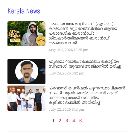
Kerala News
അക്ഷയ തങ്ക മാളിഗൈ’ (എടിഎം):
കല്യാണ്‍ ജുവലേഴ്‌സിന്‍റെ ആദ്യ
പ്രാദേശിക ബ്രാന്‍ഡ് :
ശിവകാര്‍ത്തികേയന്‍ ബ്രാന്‍ഡ്
അംബാസഡര്‍
August 3, 2026
12:25 pm
ഹൃദയാ ഘാതം : കൊല്ലം കൊട്ടിയം
സ്വദേശി യുവാവ് അജ്മാനിൽ മരിച്ചു
July 24, 2026
5:32 pm
പ്രവാസി പെൻഷൻ പുനഃസ്ഥാപിക്കാൻ
നടപടി : മുഖ്യമന്ത്രി ഐ സി എഫ്
നേതാക്കളുമായി നടത്തിയ
കൂടിക്കാഴ്ചയിൽ അറിയിപ്പ്
July 22, 2026
3:12 pm
1
2
3
4
5