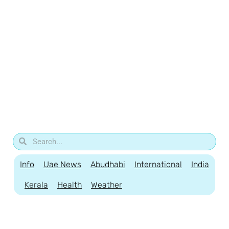
Info
Uae News
Abudhabi
International
India
Kerala
Health
Weather