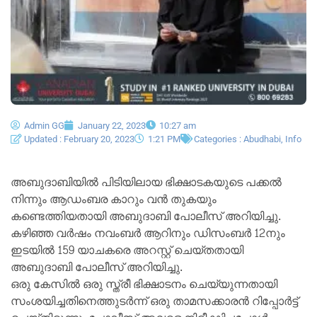
Admin GG
January 22, 2023
10:27 am
Updated : February 20, 2023
1:21 PM
Categories :
Abudhabi
,
Info
അബുദാബിയിൽ പിടിയിലായ ഭിക്ഷാടകയുടെ പക്കൽ
നിന്നും ആഡംബര കാറും വൻ തുകയും
കണ്ടെത്തിയതായി അബുദാബി പോലീസ് അറിയിച്ചു.
കഴിഞ്ഞ വർഷം നവംബർ ആറിനും ഡിസംബർ 12നും
ഇടയിൽ 159 യാചകരെ അറസ്റ്റ് ചെയ്തതായി
അബുദാബി പോലീസ് അറിയിച്ചു.
ഒരു കേസിൽ ഒരു സ്ത്രീ ഭിക്ഷാടനം ചെയ്യുന്നതായി
സംശയിച്ചതിനെത്തുടർന്ന് ഒരു താമസക്കാരൻ റിപ്പോർട്ട്