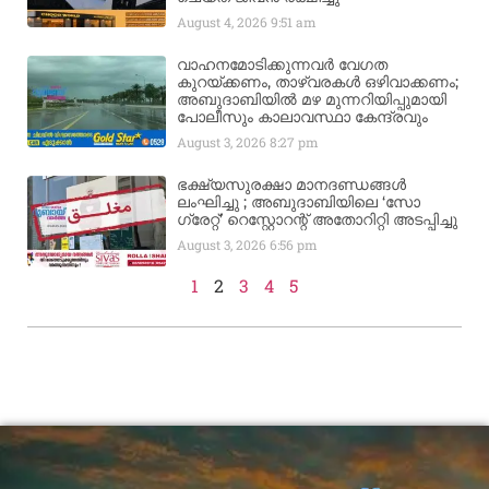
August 4, 2026
9:51 am
വാഹനമോടിക്കുന്നവർ വേഗത
കുറയ്ക്കണം, താഴ്‌വരകൾ ഒഴിവാക്കണം;
അബുദാബിയിൽ മഴ മുന്നറിയിപ്പുമായി
പോലീസും കാലാവസ്ഥാ കേന്ദ്രവും
August 3, 2026
8:27 pm
ഭക്ഷ്യസുരക്ഷാ മാനദണ്ഡങ്ങൾ
ലംഘിച്ചു ; അബുദാബിയിലെ ‘സോ
ഗ്രേറ്റ്’ റെസ്റ്റോറന്റ് അതോറിറ്റി അടപ്പിച്ചു
August 3, 2026
6:56 pm
1
2
3
4
5