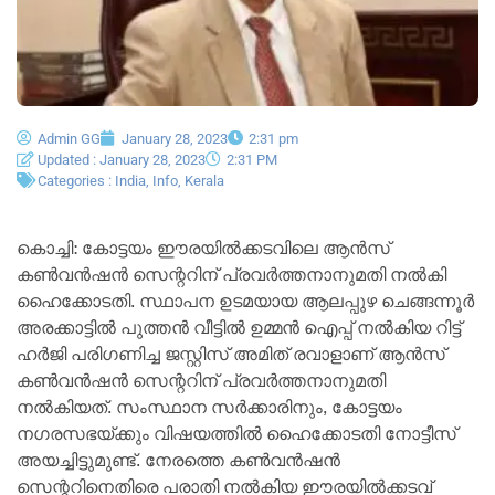
Admin GG
January 28, 2023
2:31 pm
Updated : January 28, 2023
2:31 PM
Categories :
India
,
Info
,
Kerala
കൊച്ചി: കോട്ടയം ഈരയിൽക്കടവിലെ ആൻസ്
കൺവൻഷൻ സെന്ററിന് പ്രവർത്തനാനുമതി നൽകി
ഹൈക്കോടതി. സ്ഥാപന ഉടമയായ ആലപ്പുഴ ചെങ്ങന്നൂർ
അരക്കാട്ടിൽ പുത്തൻ വീട്ടിൽ ഉമ്മൻ ഐപ്പ് നൽകിയ റിട്ട്
ഹർജി പരിഗണിച്ച ജസ്റ്റിസ് അമിത് രവാളാണ് ആൻസ്
കൺവൻഷൻ സെന്ററിന് പ്രവർത്തനാനുമതി
നൽകിയത്. സംസ്ഥാന സർക്കാരിനും, കോട്ടയം
നഗരസഭയ്ക്കും വിഷയത്തിൽ ഹൈക്കോടതി നോട്ടീസ്
അയച്ചിട്ടുമുണ്ട്. നേരത്തെ കൺവൻഷൻ
സെന്ററിനെതിരെ പരാതി നൽകിയ ഈരയിൽക്കടവ്