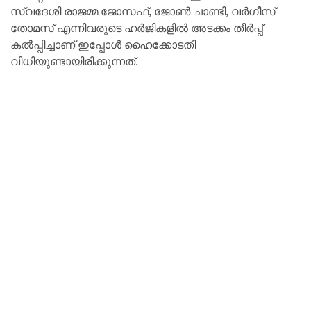
സ്വദേശി രാജമ്മ ജോസഫ്, ജോൺ ചാണ്ടി, വർഗീസ്
തോമസ് എന്നിവരുടെ ഹർജികളിൽ അടക്കം തീർപ്പ്
കൽപ്പിച്ചാണ് ഇപ്പോൾ ഹൈക്കോടതി
വിധിയുണ്ടായിരിക്കുന്നത്.