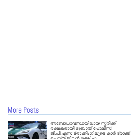
More Posts
അബോധാവസ്ഥയിലായ സ്ത്രീക്ക്
രക്ഷകരായി ദുബായ് പോലീസ്;
ജി.പി.എസ് ട്രാക്കിംഗിലൂടെ കാർ ട്രാക്ക്
ചെയ്ത് ജീവൻ രക്ഷിച്ചു