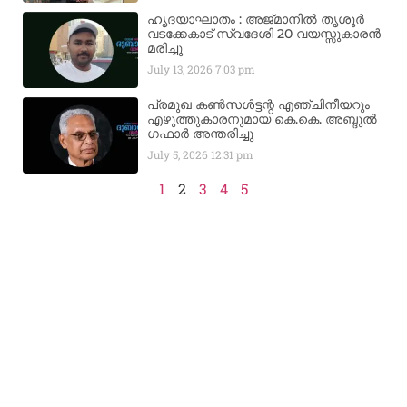
ഹൃദയാഘാതം : അജ്​മാനിൽ തൃശൂർ
വടക്കേകാട് സ്വദേശി 20 വയസ്സുകാരൻ
മരിച്ചു
July 13, 2026
7:03 pm
പ്രമുഖ കൺസൾട്ടന്റ എഞ്ചിനീയറും
എഴുത്തുകാരനുമായ കെ.കെ. അബ്ദുൽ
ഗഫാർ അന്തരിച്ചു
July 5, 2026
12:31 pm
1
2
3
4
5