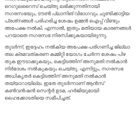
റെഗുലറൈസ് ചെയ്തു ലഭിക്കുന്നതിനായി
നഗരസഭയും, ടൗൺ പ്ലാനിങ് വിഭാഗവും ചൂണ്ടിക്കാട്ടിയ
പ്രശ്‌നങ്ങൾ പരിഹരിച്ച ശേഷം ഉമ്മൻ ഐപ്പ് വീണ്ടും
അപേക്ഷ നൽകി. എന്നാൽ, ഇതും മതിയായ കാരണങ്ങൾ
പറയാതെ നഗരസഭ നിരസിക്കുകയായിരുന്നു.
തുടർന്ന്, ഇദ്ദേഹം നൽകിയ അപേക്ഷ പരിഗണിച്ച ജില്ലാ
തല ക്രമവത്കരണ കമ്മിറ്റി യോഗം ചേർന്ന ശേഷം പിഴ
തുക ഈടാക്കുകയും, കെട്ടിടത്തിന് അനുമതി നൽകാൻ
നിർദേശം നൽകുകയും ചെയ്തു. എന്നിട്ടും, നഗരസഭ
അധികൃതർ കെട്ടിടത്തിന് അനുമതി നൽകാൻ
തയ്യാറായില്ല. ഇതേ തുടർന്നാണ് ആൻസ്
കൺവൻഷൻ സെന്റർ ഉടമ, ഹർജിയുമായി
ഹൈക്കോടതിയെ സമീപിച്ചത്.