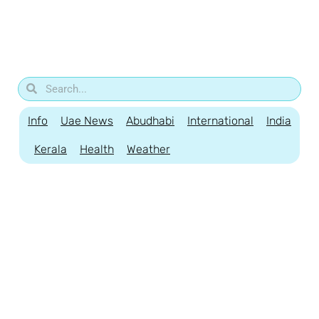
Info
Uae News
Abudhabi
International
India
Kerala
Health
Weather