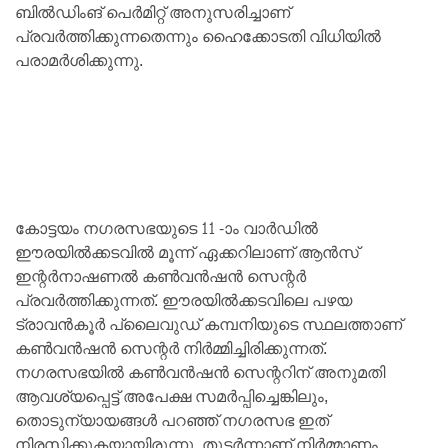
ബിൽഡിംങ് പെർമിറ്റ് അനുസരിച്ചാണ്
പ്രവർത്തിക്കുന്നതെന്നും ഹൈക്കോടതി വിധിയിൽ
പരാമർശിക്കുന്നു.
കോട്ടയം നഗരസഭയുടെ 11 -ാം വാർഡിൽ
ഈരയിൽക്കടവിൽ മൂന്ന് ഏക്കറിലാണ് ആൻസ്
ഇന്റർനാഷണൽ കൺവൻഷൻ സെന്റർ
പ്രവർത്തിക്കുന്നത്. ഈരയിൽക്കടവിലെ പഴയ
ട്രാവൻകൂർ പ്ലൈവുഡ് കമ്പനിയുടെ സ്ഥലത്താണ്
കൺവൻഷൻ സെന്റർ നിർമ്മിച്ചിരിക്കുന്നത്.
നഗരസഭയിൽ കൺവൻഷൻ സെന്ററിന് അനുമതി
ആവശ്യപ്പെട്ട് അപേക്ഷ സമർപ്പിച്ചെങ്കിലും,
തൊടുന്യായങ്ങൾ പറഞ്ഞ് നഗരസഭ ഇത്
നിരസിക്കുകയായിരുന്നു. തുടർന്നാണ് നിർമ്മാണം