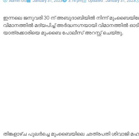
Admin GG
January 31, 2023
3:16 pm
Updated : January 31, 2023
ഇന്നലെ ജനുവരി 30 ന് അബുദാബിയിൽ നിന്ന് മുംബൈയില
വിമാനത്തിൽ മദ്യപിച്ച് അർദ്ധനഗ്നയായി വിമാനത്തിൽ ഓടി
യാത്രക്കാരിയെ മുംബൈ പോലീസ് അറസ്റ്റ് ചെയ്തു.
തിങ്കളാഴ്ച പുലർച്ചെ മുംബൈയിലെ ഛത്രപതി ശിവാജി മഹാ