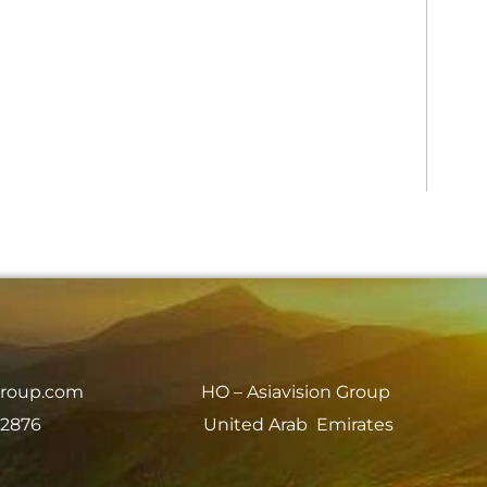
group.com
HO – Asiavision Group
 2876
United Arab Emirates