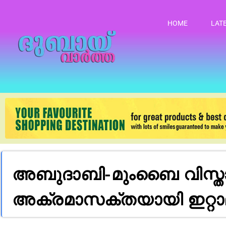
HOME
LAT
അബുദാബി-മുംബൈ വിസ്താര
അക്രമാസക്തയായി ഇറ്റാ