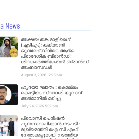
la News
അക്ഷയ തങ്ക മാളിഗൈ’
(എടിഎം): കല്യാണ്‍
ജുവലേഴ്‌സിന്‍റെ ആദ്യ
പ്രാദേശിക ബ്രാന്‍ഡ് :
ശിവകാര്‍ത്തികേയന്‍ ബ്രാന്‍ഡ്
അംബാസഡര്‍
August 3, 2026
12:25 pm
ഹൃദയാ ഘാതം : കൊല്ലം
കൊട്ടിയം സ്വദേശി യുവാവ്
അജ്മാനിൽ മരിച്ചു
July 24, 2026
5:32 pm
പ്രവാസി പെൻഷൻ
പുനഃസ്ഥാപിക്കാൻ നടപടി :
മുഖ്യമന്ത്രി ഐ സി എഫ്
നേതാക്കളുമായി നടത്തിയ