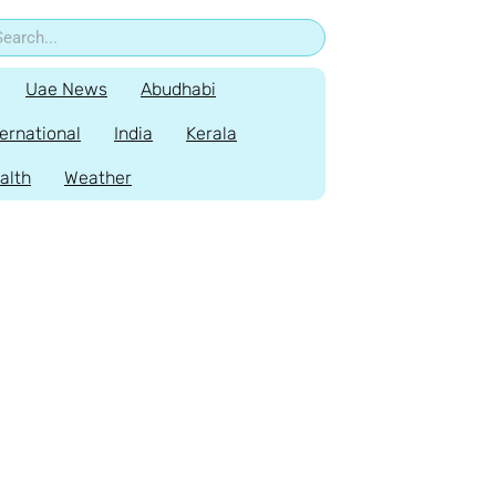
Uae News
Abudhabi
ternational
India
Kerala
alth
Weather