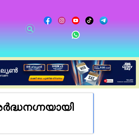
അർദ്ധനഗ്നയായി