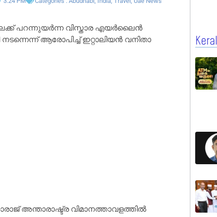
3:24 PM
Categories :
Abudhabi
,
India
,
Travel
,
Uae News
േക്ക് പറന്നുയർന്ന വിസ്താര എയർലൈൻ
 നടന്നെന്ന് ആരോപിച്ച് ഇറ്റാലിയൻ വനിതാ
Kera
രാജ് അന്താരാഷ്ട്ര വിമാനത്താവളത്തിൽ