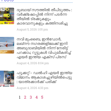
ദുബായ് സൗത്തിൽ തീപിടുത്തം :
വർക്ക്‌ഷോപ്പിൽ നിന്ന് പടർന്ന
തീയിൽ ട്രക്കുകളും
കാരവാനുകളും കത്തിനശിച്ചു
August 5, 2026
1:05 pm
നവി മുംബൈ, ഇൻഡോർ,
ലഖ്നൗ നഗരങ്ങളിലേക്ക് ഇനി
അബുദാബിയിൽ നിന്ന് നേരിട്ട്
പറക്കാം; റൂട്ടുകൾ വിപുലീകരിച്ച്
എയർ ഇന്ത്യ എക്സ് പ്രസ്
August 4, 2026
8:04 pm
ഫൂക്കറ്റ് – ഡൽഹി എയര്‍ ഇന്ത്യ
വിമാനം ആകാശച്ചുഴിയില്‍പെട്ടു
: യാത്രക്കാര്‍ക്ക് പരിക്ക്
August 4, 2026
4:33 pm
1
2
3
4
5