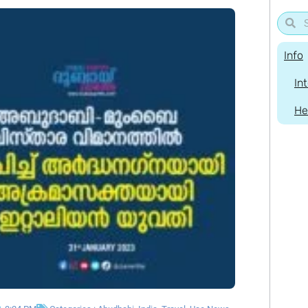
Info
In
He