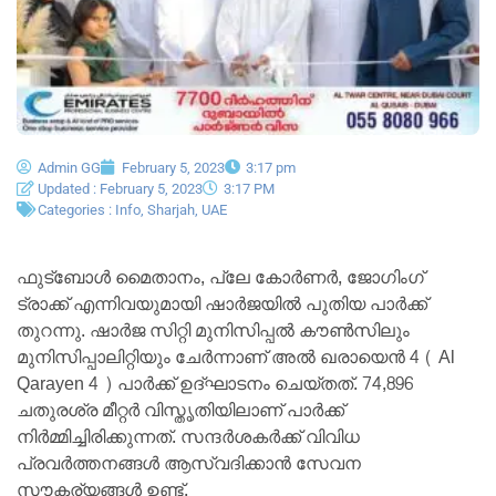
Admin GG
February 5, 2023
3:17 pm
Updated : February 5, 2023
3:17 PM
Categories :
Info
,
Sharjah
,
UAE
ഫുട്ബോൾ മൈതാനം, പ്ലേ കോർണർ, ജോഗിംഗ്
ട്രാക്ക് എന്നിവയുമായി ഷാർജയിൽ പുതിയ പാർക്ക്
തുറന്നു. ഷാർജ സിറ്റി മുനിസിപ്പൽ കൗൺസിലും
മുനിസിപ്പാലിറ്റിയും ചേർന്നാണ് അൽ ഖരായെൻ 4 ( Al
Qarayen 4 ) പാർക്ക് ഉദ്ഘാടനം ചെയ്തത്. 74,896
ചതുരശ്ര മീറ്റർ വിസ്തൃതിയിലാണ് പാർക്ക്
നിർമ്മിച്ചിരിക്കുന്നത്. സന്ദർശകർക്ക് വിവിധ
പ്രവർത്തനങ്ങൾ ആസ്വദിക്കാൻ സേവന
സൗകര്യങ്ങൾ ഉണ്ട്.