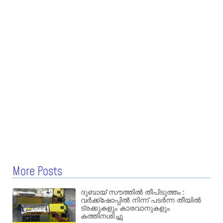
More Posts
ദുബായ് സൗത്തിൽ തീപിടുത്തം :
വർക്ക്‌ഷോപ്പിൽ നിന്ന് പടർന്ന തീയിൽ
ട്രക്കുകളും കാരവാനുകളും
കത്തിനശിച്ചു