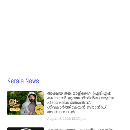
Kerala News
അക്ഷയ തങ്ക മാളിഗൈ’ (എടിഎം):
കല്യാണ്‍ ജുവലേഴ്‌സിന്‍റെ ആദ്യ
പ്രാദേശിക ബ്രാന്‍ഡ് :
ശിവകാര്‍ത്തികേയന്‍ ബ്രാന്‍ഡ്
അംബാസഡര്‍
August 3, 2026
12:25 pm
ഹൃദയാ ഘാതം : കൊല്ലം കൊട്ടിയം