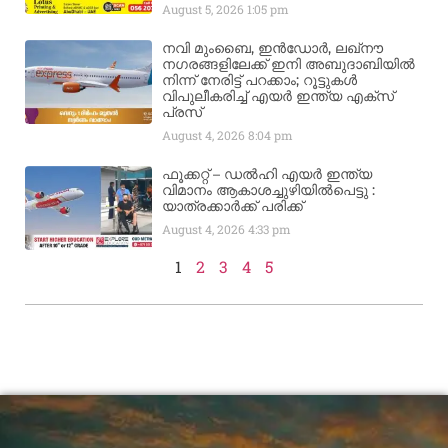
August 5, 2026
1:05 pm
നവി മുംബൈ, ഇൻഡോർ, ലഖ്നൗ
നഗരങ്ങളിലേക്ക് ഇനി അബുദാബിയിൽ
നിന്ന് നേരിട്ട് പറക്കാം; റൂട്ടുകൾ
വിപുലീകരിച്ച് എയർ ഇന്ത്യ എക്സ്
പ്രസ്
August 4, 2026
8:04 pm
ഫൂക്കറ്റ് – ഡൽഹി എയര്‍ ഇന്ത്യ
വിമാനം ആകാശച്ചുഴിയില്‍പെട്ടു :
യാത്രക്കാര്‍ക്ക് പരിക്ക്
August 4, 2026
4:33 pm
1
2
3
4
5