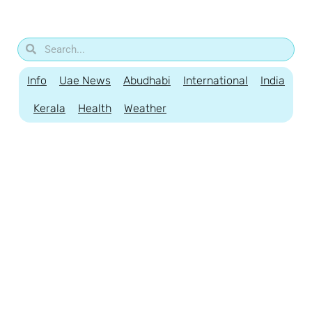
Info
Uae News
Abudhabi
International
India
Kerala
Health
Weather