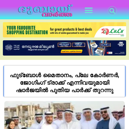
ഫുട്ബോൾ മൈതാനം, പ്ലേ കോർണർ,
ജോഗിംഗ് ട്രാക്ക് എന്നിവയുമായി
ഷാർജയിൽ പുതിയ പാർക്ക് തുറന്നു