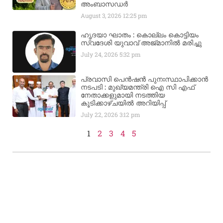
അംബാസഡര്‍
August 3, 2026
12:25 pm
ഹൃദയാ ഘാതം : കൊല്ലം കൊട്ടിയം
സ്വദേശി യുവാവ് അജ്മാനിൽ മരിച്ചു
July 24, 2026
5:32 pm
പ്രവാസി പെൻഷൻ പുനഃസ്ഥാപിക്കാൻ
നടപടി : മുഖ്യമന്ത്രി ഐ സി എഫ്
നേതാക്കളുമായി നടത്തിയ
കൂടിക്കാഴ്ചയിൽ അറിയിപ്പ്
July 22, 2026
3:12 pm
1
2
3
4
5