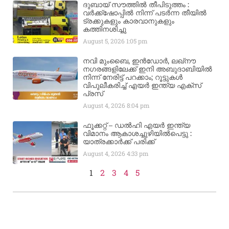
ദുബായ് സൗത്തിൽ തീപിടുത്തം :
വർക്ക്‌ഷോപ്പിൽ നിന്ന് പടർന്ന തീയിൽ
ട്രക്കുകളും കാരവാനുകളും
കത്തിനശിച്ചു
August 5, 2026
1:05 pm
നവി മുംബൈ, ഇൻഡോർ, ലഖ്നൗ
നഗരങ്ങളിലേക്ക് ഇനി അബുദാബിയിൽ
നിന്ന് നേരിട്ട് പറക്കാം; റൂട്ടുകൾ
വിപുലീകരിച്ച് എയർ ഇന്ത്യ എക്സ്
പ്രസ്
August 4, 2026
8:04 pm
ഫൂക്കറ്റ് – ഡൽഹി എയര്‍ ഇന്ത്യ
വിമാനം ആകാശച്ചുഴിയില്‍പെട്ടു :
യാത്രക്കാര്‍ക്ക് പരിക്ക്
August 4, 2026
4:33 pm
1
2
3
4
5