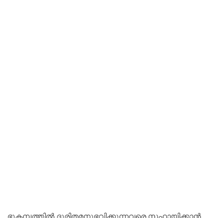
ഭൂകമ്പത്തിൽ ദുരിതമനുഭവിക്കുന്നവരെ സഹായിക്കാൻ