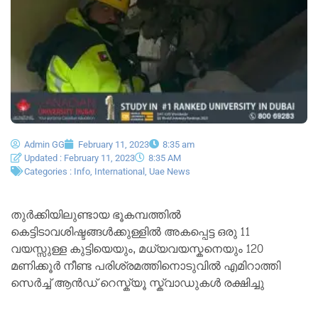
Admin GG
February 11, 2023
8:35 am
Updated : February 11, 2023
8:35 AM
Categories :
Info
,
International
,
Uae News
തുർക്കിയിലുണ്ടായ ഭൂകമ്പത്തിൽ
കെട്ടിടാവശിഷ്ടങ്ങൾക്കുള്ളിൽ അകപ്പെട്ട ഒരു 11
വയസ്സുള്ള കുട്ടിയെയും, മധ്യവയസ്കനെയും 120
മണിക്കൂർ നീണ്ട പരിശ്രമത്തിനൊടുവിൽ എമിറാത്തി
സെർച്ച് ആൻഡ് റെസ്ക്യൂ സ്ക്വാഡുകൾ രക്ഷിച്ചു