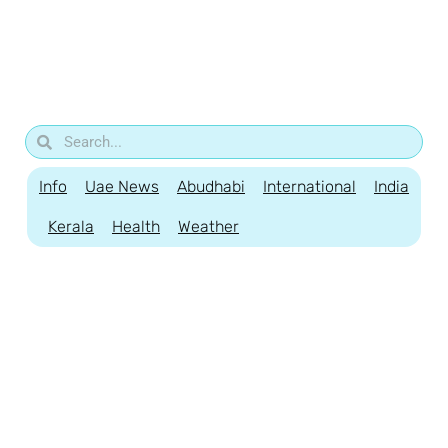
Info
Uae News
Abudhabi
International
India
Kerala
Health
Weather