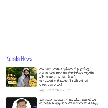
Kerala News
അക്ഷയ തങ്ക മാളിഗൈ’ (എടിഎം):
കല്യാണ്‍ ജുവലേഴ്‌സിന്‍റെ ആദ്യ
പ്രാദേശിക ബ്രാന്‍ഡ് :
ശിവകാര്‍ത്തികേയന്‍ ബ്രാന്‍ഡ്
അംബാസഡര്‍
August 3, 2026
12:25 pm
ഹൃദയാ ഘാതം : കൊല്ലം കൊട്ടിയം
സ്വദേശി യുവാവ് അജ്മാനിൽ മരിച്ചു