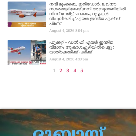
നവി മുംബൈ, ഇൻഡോർ, ലഖ്നൗ
നഗരങ്ങളിലേക്ക് ഇനി അബുദാബിയിൽ
നിന്ന് നേരിട്ട് പറക്കാം; റൂട്ടുകൾ
വിപുലീകരിച്ച് എയർ ഇന്ത്യ എക്സ്
പ്രസ്
August 4, 2026
8:04 pm
ഫൂക്കറ്റ് – ഡൽഹി എയര്‍ ഇന്ത്യ
വിമാനം ആകാശച്ചുഴിയില്‍പെട്ടു :
യാത്രക്കാര്‍ക്ക് പരിക്ക്
August 4, 2026
4:33 pm
1
2
3
4
5