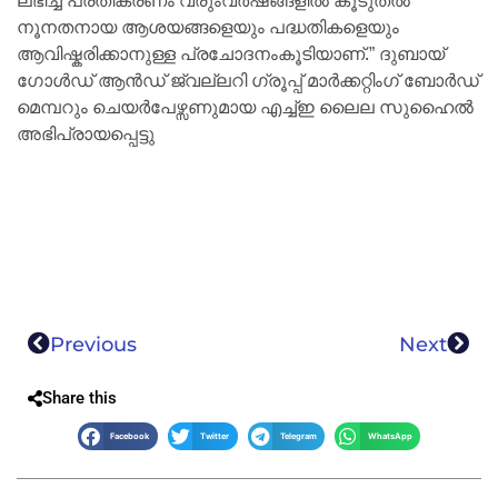
ലഭിച്ച പ്രതികരണം വരുംവർഷങ്ങളിൽ കൂടുതൽ
നൂനതനായ ആശയങ്ങളെയും പദ്ധതികളെയും
ആവിഷ്കരിക്കാനുള്ള പ്രചോദനംകൂടിയാണ്.” ദുബായ്
ഗോൾഡ് ആൻഡ് ജ്വല്ലറി ഗ്രൂപ്പ് മാർക്കറ്റിംഗ് ബോർഡ്
മെമ്പറും ചെയർപേഴ്സണുമായ എച്ച്ഇ ലൈല സുഹൈൽ
അഭിപ്രായപ്പെട്ടു
Previous
Next
Share this
Facebook
Twitter
Telegram
WhatsApp