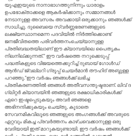
യുഎഇയുടെ നാനാഭാഗത്തുനിന്നും ധാരാളം
ഉപഭോക്താക്കളെ ആകർഷിക്കാനും സമ്മാനങ്ങൾ
നേടാനുള്ള അവസരം അവക്കായി ഒരുക്കാനും ഞങ്ങൾക്ക്
സാധിച്ചു. ദുബൈയെ സ്വർണ്ണഭരണങ്ങളുടെ
ലക്ഷ്യസ്ഥാനമെന്ന പദവിയിൽ നിർത്തിക്കൊണ്ട്
ജനജീവിതത്തെ പരിവർത്തനംചെയ്യാനുള്ള
പ്രതിബദ്ധതയിലാണ് ഈ ക്യാമ്പയിലെ പൈതൃകം
നിലനില്ക്കുന്നത്.” ഈ വർഷത്തെ നറുക്കെടുപ്പ്
പദ്ധതികളുടെ വിജയത്തെക്കുറിച്ച് ദുബായ് ഗോൾഡ്
ആൻഡ് ജ്വല്ലറി ഗ്രൂപ്പ് ചെയർമാൻ തൗഹിദ് അബ്ദുള്ള
പറഞ്ഞു.”ഈ വർഷം ഞങ്ങൾക്ക് ലഭിച്ച
പ്രതികരണത്തിൽ ഞങ്ങൾ അതീവസന്തുഷ്ടരാണ്. ലിവ് ദ
ഗ്ലിറ്റർ ക്യാമ്പയിൻ ഞങ്ങളുടെ രക്ഷാധികാരികൾക്ക്
ഏറെ ഇഷ്ടപ്പെടുകയും അവർ ഞങ്ങളെ
അഭിനന്ദിക്കുകയും ചെയ്തു, കൂടാതെ
സേവനമികവിലൂടെ ഞങ്ങളുടെ അംഗങ്ങൾക്ക് അവരുടെ
ഏറ്റവും മികച്ച പ്രവർത്തനം കാഴ്ചവെക്കാനുള്ള ഒരു
വേദിയായി ഇത് മാറുകയുണ്ടായി. ഈ വർഷം ഞങ്ങൾക്ക്