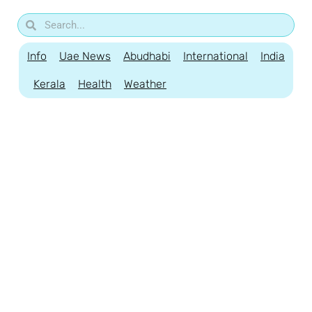
Info
Uae News
Abudhabi
International
India
Kerala
Health
Weather