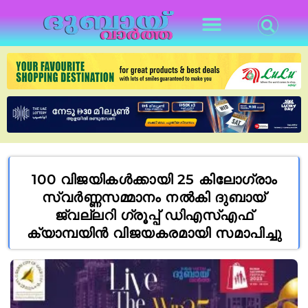
100 വിജയികൾക്കായി 25 കിലോഗ്രാം
സ്വർണ്ണസമ്മാനം നൽകി ദുബായ്
ജ്വല്ലറി ഗ്രൂപ്പ് ഡിഎസ്എഫ്
ക്യാമ്പയിൻ വിജയകരമായി സമാപിച്ചു