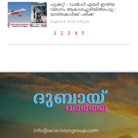
ഫൂക്കറ്റ് – ഡൽഹി എയര്‍ ഇന്ത്യ
വിമാനം ആകാശച്ചുഴിയില്‍പെട്ടു :
യാത്രക്കാര്‍ക്ക് പരിക്ക്
August 4, 2026
4:33 pm
1
2
3
4
5
info@asiavisiongroup.com