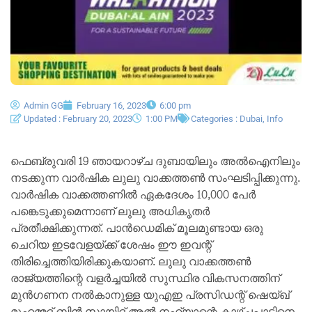
Admin GG
February 16, 2023
6:00 pm
Updated : February 20, 2023
1:00 PM
Categories :
Dubai
,
Info
ഫെബ്രുവരി 19 ഞായറാഴ്ച ദുബായിലും അൽഐനിലും
നടക്കുന്ന വാർഷിക ലുലു വാക്കത്തൺ സംഘടിപ്പിക്കുന്നു.
വാർഷിക വാക്കത്തണിൽ ഏകദേശം 10,000 പേർ
പങ്കെടുക്കുമെന്നാണ് ലുലു അധികൃതർ
പ്രതീക്ഷിക്കുന്നത്. പാൻഡെമിക് മൂലമുണ്ടായ ഒരു
ചെറിയ ഇടവേളയ്ക്ക് ശേഷം ഈ ഇവന്റ്
തിരിച്ചെത്തിയിരിക്കുകയാണ്. ലുലു വാക്കത്തൺ
രാജ്യത്തിന്റെ വളർച്ചയിൽ സുസ്ഥിര വികസനത്തിന്
മുൻഗണന നൽകാനുള്ള യുഎഇ പ്രസിഡന്റ് ഷെയ്ഖ്
മുഹമ്മദ് ബിൻ സായിദ് അൽ നഹ്യാന്റെ കാഴ്ചപ്പാടിനെ