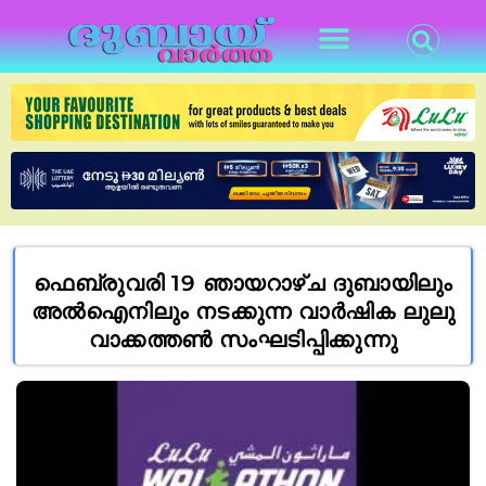
ഫെബ്രുവരി 19 ഞായറാഴ്ച ദുബായിലും
അൽഐനിലും നടക്കുന്ന വാർഷിക ലുലു
വാക്കത്തൺ സംഘടിപ്പിക്കുന്നു