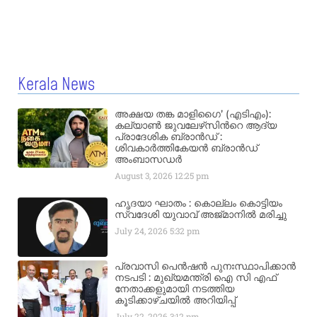
Kerala News
അക്ഷയ തങ്ക മാളിഗൈ’ (എടിഎം):
കല്യാണ്‍ ജുവലേഴ്‌സിന്‍റെ ആദ്യ
പ്രാദേശിക ബ്രാന്‍ഡ് :
ശിവകാര്‍ത്തികേയന്‍ ബ്രാന്‍ഡ്
അംബാസഡര്‍
August 3, 2026
12:25 pm
ഹൃദയാ ഘാതം : കൊല്ലം കൊട്ടിയം
സ്വദേശി യുവാവ് അജ്മാനിൽ മരിച്ചു
July 24, 2026
5:32 pm
പ്രവാസി പെൻഷൻ പുനഃസ്ഥാപിക്കാൻ
നടപടി : മുഖ്യമന്ത്രി ഐ സി എഫ്
നേതാക്കളുമായി നടത്തിയ
കൂടിക്കാഴ്ചയിൽ അറിയിപ്പ്
July 22, 2026
3:12 pm