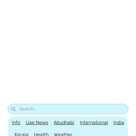
Info
Uae News
Abudhabi
International
India
Kerala
Health
Weather