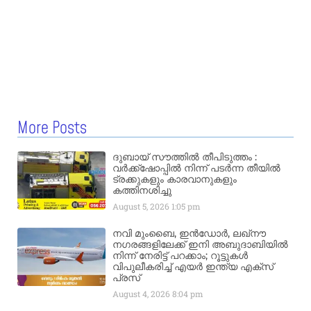
More Posts
ദുബായ് സൗത്തിൽ തീപിടുത്തം :
വർക്ക്‌ഷോപ്പിൽ നിന്ന് പടർന്ന തീയിൽ
ട്രക്കുകളും കാരവാനുകളും
കത്തിനശിച്ചു
August 5, 2026
1:05 pm
നവി മുംബൈ, ഇൻഡോർ, ലഖ്നൗ
നഗരങ്ങളിലേക്ക് ഇനി അബുദാബിയിൽ
നിന്ന് നേരിട്ട് പറക്കാം; റൂട്ടുകൾ
വിപുലീകരിച്ച് എയർ ഇന്ത്യ എക്സ്
പ്രസ്
August 4, 2026
8:04 pm