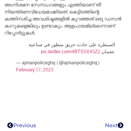
അഗ്നിശമന സേനാംഗങ്ങളും എത്തിയാണ് തീ
നിയന്ത്രണവിധേയമാക്കിയത്. കെട്ടിടത്തിന്റെ
കത്തിനശിച്ച അവശിഷ്ടങ്ങളിൽ കുറഞ്ഞത് ഒരു ഡസൻ
കാറുകളെങ്കിലും ഉണ്ടാകും. ആളപായമില്ലെന്നാണ്
റിപ്പോർട്ടുകൾ.
السيطرة على حادث حريق متطور في صناعية
pic.twitter.com/4BTS5X45Z2
عجمان
— ‏ajmanpoliceghq (@ajmanpoliceghq)
February 17, 2023
Previous
Next