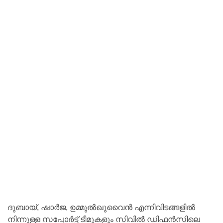
ദുബായ്, ഷാർജ, ഉമ്മുൽഖുവൈൻ എന്നിവിടങ്ങളിൽ
നിന്നുള്ള സപ്പോർട്ട് ടീമുകളും സിവിൽ ഡിഫൻസിലെ