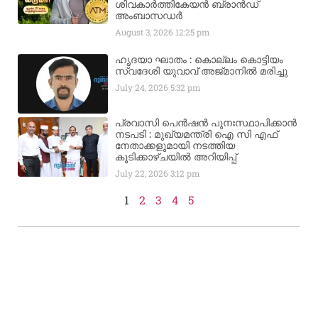
ശിവകാര്‍ത്തികേയന്‍ ബ്രാന്‍ഡ്
അംബാസഡര്‍
August 3, 2026
12:25 pm
ഹൃദയാ ഘാതം : കൊല്ലം കൊട്ടിയം
സ്വദേശി യുവാവ് അജ്മാനിൽ മരിച്ചു
July 24, 2026
5:32 pm
പ്രവാസി പെൻഷൻ പുനഃസ്ഥാപിക്കാൻ
നടപടി : മുഖ്യമന്ത്രി ഐ സി എഫ്
നേതാക്കളുമായി നടത്തിയ
കൂടിക്കാഴ്ചയിൽ അറിയിപ്പ്
July 22, 2026
3:12 pm
1
2
3
4
5