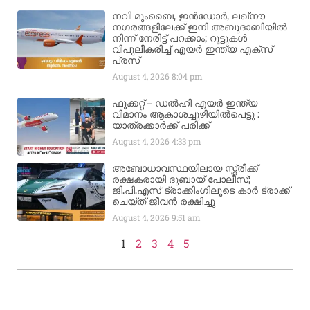
നവി മുംബൈ, ഇൻഡോർ, ലഖ്നൗ
നഗരങ്ങളിലേക്ക് ഇനി അബുദാബിയിൽ
നിന്ന് നേരിട്ട് പറക്കാം; റൂട്ടുകൾ
വിപുലീകരിച്ച് എയർ ഇന്ത്യ എക്സ്
പ്രസ്
August 4, 2026
8:04 pm
ഫൂക്കറ്റ് – ഡൽഹി എയര്‍ ഇന്ത്യ
വിമാനം ആകാശച്ചുഴിയില്‍പെട്ടു :
യാത്രക്കാര്‍ക്ക് പരിക്ക്
August 4, 2026
4:33 pm
അബോധാവസ്ഥയിലായ സ്ത്രീക്ക്
രക്ഷകരായി ദുബായ് പോലീസ്;
ജി.പി.എസ് ട്രാക്കിംഗിലൂടെ കാർ ട്രാക്ക്
ചെയ്ത് ജീവൻ രക്ഷിച്ചു
August 4, 2026
9:51 am
1
2
3
4
5