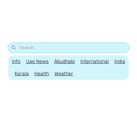
Info
Uae News
Abudhabi
International
India
Kerala
Health
Weather