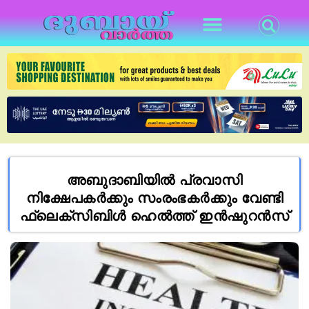
അബുദാബിയിൽ പ്രവാസി
നിക്ഷേപകർക്കും സംരംഭകർക്കും വേണ്ടി
ഫ്ലെക്സിബിൾ ഹെൽത്ത് ഇൻഷുറൻസ്