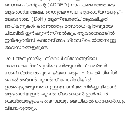
ഡെവലപ്‌മെന്റിന്റെ (ADDED) സഹകരണത്തോടെ
ആരോഗ്യ മേഖല റെഗുലേറ്ററായ ആരോഗ്യ വകുപ്പ് –
അബുദാബി (DoH) ആണ് ലോഞ്ച് ആരംഭിച്ചത്.
ഓപ്ഷനുകൾ കുറഞ്ഞതും മത്സരാധിഷ്ഠിതവുമായ
ചിലവിൽ ഇൻഷുറൻസ് നൽകും, ആവശ്യമെങ്കിൽ
ഇൻഷുറൻസ് കവറേജ് അപ്‌ഗ്രേഡ് ചെയ്യാനുള്ള
അവസരങ്ങളുമുണ്ട്.
DoH അനുസരിച്ച്, നിരവധി വിഭാഗങ്ങളിലെ
താമസക്കാർക്ക് പുതിയ ഇൻഷുറൻസ് ഓപ്ഷൻ
സബ്‌സ്‌ക്രൈബുചെയ്യാനാകും. ‘ഫ്ലെക്സിബിൾ
ഹെൽത്ത് ഇൻഷുറൻസ്’ പോളിസിയിൽ
ഉൾപ്പെടുത്തുന്നതിനുള്ള യോഗ്യത നിർണ്ണയിക്കാൻ
ആരോഗ്യ ഇൻഷുറൻസ് ദാതാക്കൾ ഇൻഷ്വർ
ചെയ്തയാളുടെ അവസ്ഥയും മെഡിക്കൽ റെക്കോർഡും
വിലയിരുത്തും.