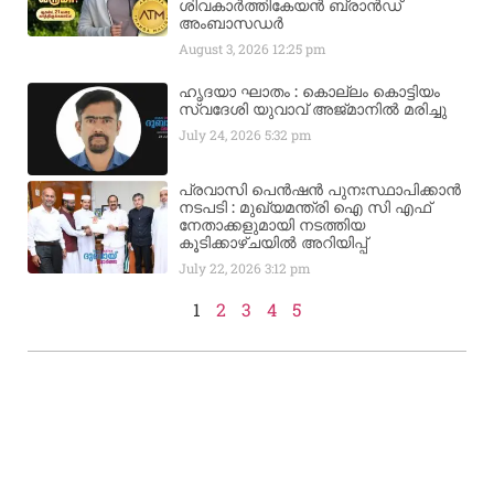
ശിവകാര്‍ത്തികേയന്‍ ബ്രാന്‍ഡ്
അംബാസഡര്‍
August 3, 2026
12:25 pm
ഹൃദയാ ഘാതം : കൊല്ലം കൊട്ടിയം
സ്വദേശി യുവാവ് അജ്മാനിൽ മരിച്ചു
July 24, 2026
5:32 pm
പ്രവാസി പെൻഷൻ പുനഃസ്ഥാപിക്കാൻ
നടപടി : മുഖ്യമന്ത്രി ഐ സി എഫ്
നേതാക്കളുമായി നടത്തിയ
കൂടിക്കാഴ്ചയിൽ അറിയിപ്പ്
July 22, 2026
3:12 pm
1
2
3
4
5