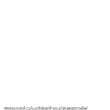
അബുദാബി ഡിപ്പാർട്ട്‌മെന്റ് ഓഫ് ഇക്കണോമിക്