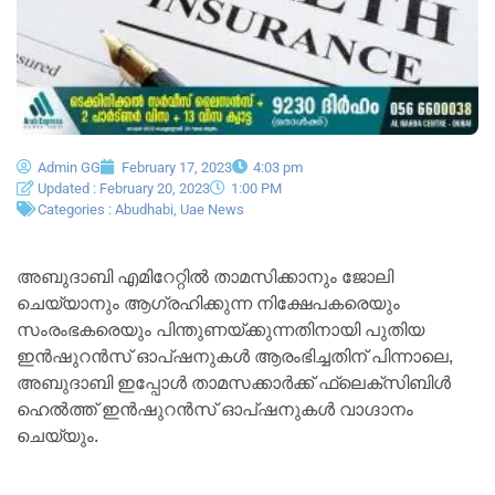
Admin GG
February 17, 2023
4:03 pm
Updated : February 20, 2023
1:00 PM
Categories :
Abudhabi
,
Uae News
അബുദാബി എമിറേറ്റിൽ താമസിക്കാനും ജോലി
ചെയ്യാനും ആഗ്രഹിക്കുന്ന നിക്ഷേപകരെയും
സംരംഭകരെയും പിന്തുണയ്ക്കുന്നതിനായി പുതിയ
ഇൻഷുറൻസ് ഓപ്ഷനുകൾ ആരംഭിച്ചതിന് പിന്നാലെ,
അബുദാബി ഇപ്പോൾ താമസക്കാർക്ക് ഫ്ലെക്സിബിൾ
ഹെൽത്ത് ഇൻഷുറൻസ് ഓപ്ഷനുകൾ വാഗ്ദാനം
ചെയ്യും.