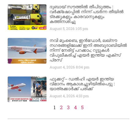
ദുബായ് സൗത്തിൽ തീപിടുത്തം :
വർക്ക്‌ഷോപ്പിൽ നിന്ന് പടർന്ന തീയിൽ
ട്രക്കുകളും കാരവാനുകളും
കത്തിനശിച്ചു
August 5, 2026
1:05 pm
നവി മുംബൈ, ഇൻഡോർ, ലഖ്നൗ
നഗരങ്ങളിലേക്ക് ഇനി അബുദാബിയിൽ
നിന്ന് നേരിട്ട് പറക്കാം; റൂട്ടുകൾ
വിപുലീകരിച്ച് എയർ ഇന്ത്യ എക്സ്
പ്രസ്
August 4, 2026
8:04 pm
ഫൂക്കറ്റ് – ഡൽഹി എയര്‍ ഇന്ത്യ
വിമാനം ആകാശച്ചുഴിയില്‍പെട്ടു :
യാത്രക്കാര്‍ക്ക് പരിക്ക്
August 4, 2026
4:33 pm
1
2
3
4
5