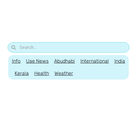
Info
Uae News
Abudhabi
International
India
Kerala
Health
Weather