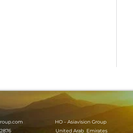
group.com
HO – Asiavision Group
 2876
United Arab Emirates