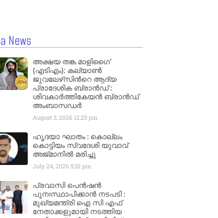
la News
അക്ഷയ തങ്ക മാളിഗൈ’
(എടിഎം): കല്യാണ്‍
ജുവലേഴ്‌സിന്‍റെ ആദ്യ
പ്രാദേശിക ബ്രാന്‍ഡ് :
ശിവകാര്‍ത്തികേയന്‍ ബ്രാന്‍ഡ്
അംബാസഡര്‍
August 3, 2026
12:25 pm
ഹൃദയാ ഘാതം : കൊല്ലം
കൊട്ടിയം സ്വദേശി യുവാവ്
അജ്മാനിൽ മരിച്ചു
July 24, 2026
5:32 pm
പ്രവാസി പെൻഷൻ
പുനഃസ്ഥാപിക്കാൻ നടപടി :
മുഖ്യമന്ത്രി ഐ സി എഫ്
നേതാക്കളുമായി നടത്തിയ