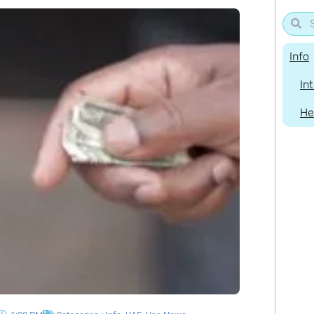
Info
In
He