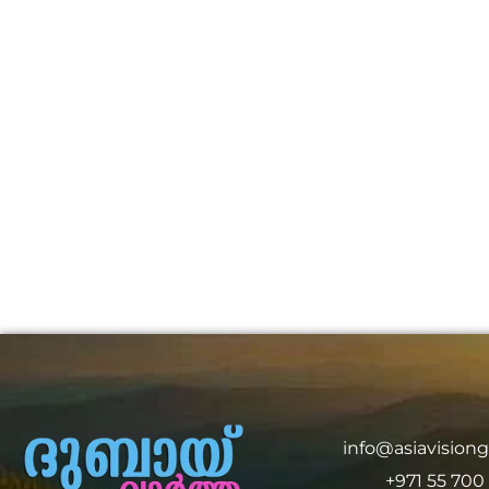
info@asiavision
+971 55 700