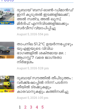
ദുബായ് ‘ബസ്-ഓൺ-ഡിമാൻഡ്’
ഇനി കൂടുതൽ ഇടങ്ങളിലേക്ക് ;
അൽ സത്വ, അൽ ഖൂസ്,
മിർദിഫ് എന്നിവിടങ്ങളിലേക്കും
സർവീസ് വ്യാപിപ്പിച്ചു
August 5, 2026
5:54 pm
താപനില 51.2°C ഉയർന്നപ്പോഴും
യുഎഇയുടെ വിവിധ
ഭാഗങ്ങളിൽ ശക്തമായ മഴ. :
ആഗസ്റ്റ് 7 വരെ ജാഗ്രതാ
നിർദ്ദേശം
August 5, 2026
5:28 pm
ദുബായ് സൗത്തിൽ തീപിടുത്തം :
വർക്ക്‌ഷോപ്പിൽ നിന്ന് പടർന്ന
തീയിൽ ട്രക്കുകളും
കാരവാനുകളും കത്തിനശിച്ചു
August 5, 2026
1:05 pm
1
2
3
4
5