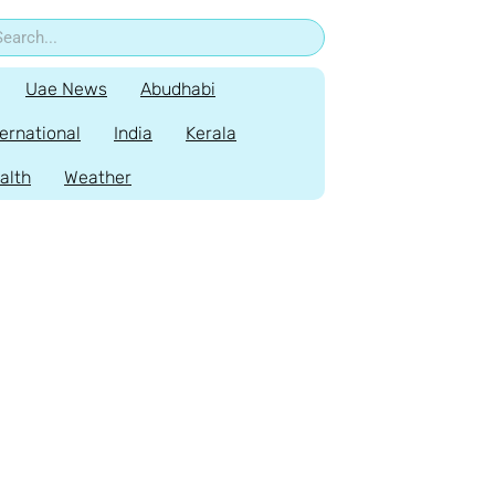
Uae News
Abudhabi
ternational
India
Kerala
alth
Weather