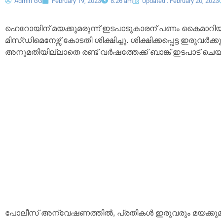
Admin GG
February 19, 2023
8:26 am
Updated : February 20, 2023
ഹെറോയിന് മയക്കുമരുന്ന് ഇടപാടുകാരന് പണം കൈമാറിയത
മിസ്‌ഡിമെനേഴ്സ് കോടതി ശിക്ഷിച്ചു. ശിക്ഷിക്കപ്പെട്ട ഇരുവർ
അനുമതിയില്ലാതെ രണ്ട് വർഷത്തേക്ക് ബാങ്ക് ഇടപാട് ചെയ്യ
പോലീസ് അന്വേഷണത്തിൽ, പ്രതികൾ ഇരുവരും മയക്കുമരു