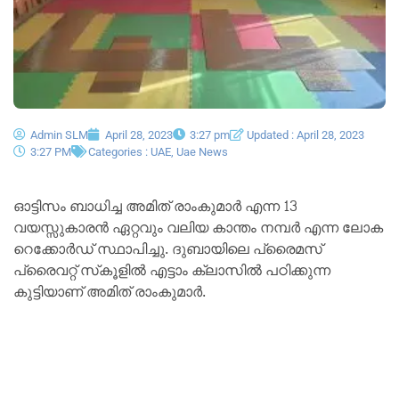
Admin SLM
April 28, 2023
3:27 pm
Updated : April 28, 2023
3:27 PM
Categories :
UAE
,
Uae News
ഓട്ടിസം ബാധിച്ച അമിത് രാംകുമാർ എന്ന 13
വയസ്സുകാരൻ ഏറ്റവും വലിയ കാന്തം നമ്പർ എന്ന ലോക
റെക്കോർഡ് സ്ഥാപിച്ചു. ദുബായിലെ പ്രൈമസ്
പ്രൈവറ്റ് സ്‌കൂളിൽ എട്ടാം ക്ലാസിൽ പഠിക്കുന്ന
കുട്ടിയാണ് അമിത് രാംകുമാർ.