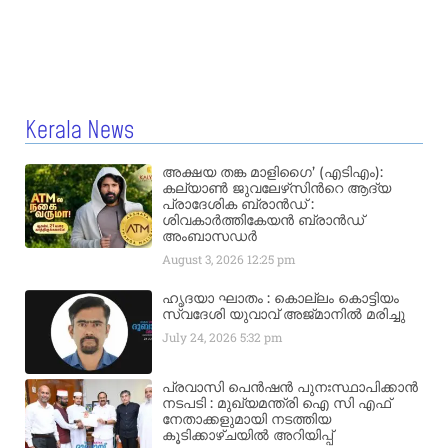
Kerala News
അക്ഷയ തങ്ക മാളിഗൈ’ (എടിഎം):
കല്യാണ്‍ ജുവലേഴ്‌സിന്‍റെ ആദ്യ
പ്രാദേശിക ബ്രാന്‍ഡ് :
ശിവകാര്‍ത്തികേയന്‍ ബ്രാന്‍ഡ്
അംബാസഡര്‍
August 3, 2026
12:25 pm
ഹൃദയാ ഘാതം : കൊല്ലം കൊട്ടിയം
സ്വദേശി യുവാവ് അജ്മാനിൽ മരിച്ചു
July 24, 2026
5:32 pm
പ്രവാസി പെൻഷൻ പുനഃസ്ഥാപിക്കാൻ
നടപടി : മുഖ്യമന്ത്രി ഐ സി എഫ്
നേതാക്കളുമായി നടത്തിയ
കൂടിക്കാഴ്ചയിൽ അറിയിപ്പ്