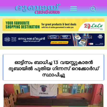
ഓട്ടിസം ബാധിച്ച 13 വയസ്സുകാരൻ
ദുബായിൽ പുതിയ ഗിന്നസ് റെക്കോർഡ്
സ്ഥാപിച്ചു