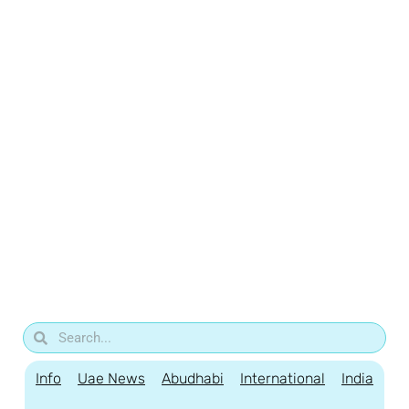
Info
Uae News
Abudhabi
International
India