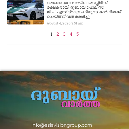
അബോധാവസ്ഥയിലായ സ്ത്രീക്ക്
രക്ഷകരായി ദുബായ് പോലീസ്;
ജി.പി.എസ് ട്രാക്കിംഗിലൂടെ കാർ ട്രാക്ക്
ചെയ്ത് ജീവൻ രക്ഷിച്ചു
August 4, 2026
9:51 am
1
2
3
4
5
info@asiavisiongroup.com