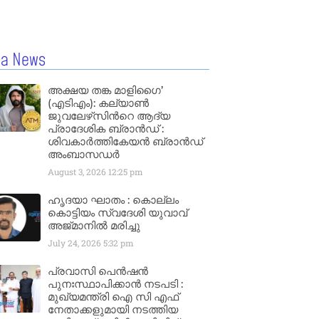
la News
അക്ഷയ തങ്ക മാളിഗൈ’
(എടിഎം): കല്യാണ്‍
ജുവലേഴ്‌സിന്‍റെ ആദ്യ
പ്രാദേശിക ബ്രാന്‍ഡ് :
ശിവകാര്‍ത്തികേയന്‍ ബ്രാന്‍ഡ്
അംബാസഡര്‍
August 3, 2026
12:25 pm
ഹൃദയാ ഘാതം : കൊല്ലം
കൊട്ടിയം സ്വദേശി യുവാവ്
അജ്മാനിൽ മരിച്ചു
July 24, 2026
5:32 pm
പ്രവാസി പെൻഷൻ
പുനഃസ്ഥാപിക്കാൻ നടപടി :
മുഖ്യമന്ത്രി ഐ സി എഫ്
നേതാക്കളുമായി നടത്തിയ