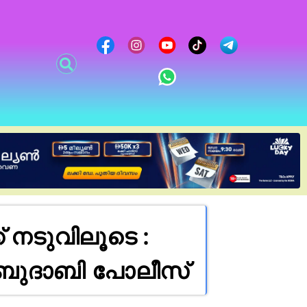
് നടുവിലൂടെ :
 അബുദാബി പോലീസ്