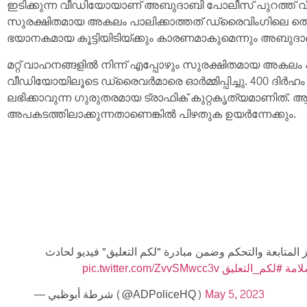
ഇടിക്കുന്ന വീഡിയോയാണ് അബുദാബി പോലീസ് പുറത്ത് വീട്ട
സുരക്ഷിതമായ അകലം പാലിക്കാത്തത് ഡ്രൈവിംഗിലെ തെറ്റ
ഭയാനകമായ കൂട്ടിയിടിയ്ക്കും കാരണമാകുമെന്നും അബുദാബ
മറ്റ് വാഹനങ്ങളിൽ നിന്ന് എപ്പോഴും സുരക്ഷിതമായ അകല
വീഡിയോയിലൂടെ ഡ്രൈവർമാരെ ഓർമ്മിപ്പിച്ചു. 400 ദിർഹം പ
ലഭിക്കാവുന്ന ഗുരുതരമായ ട്രാഫിക് കുറ്റകൃത്യമാണിത്.
അപകടത്തിലാക്കുന്നതാണെങ്കിൽ പിഴതുക ഉയർന്നേക്കും.
 المتابعة والتحكم وضمن مبادرة "لكم التعليق" فيديو لحادث
pic.twitter.com/ZvvSMwcc3v
#لكم_التعليق
#مة
— شرطة أبوظبي (@ADPoliceHQ)
May 5, 2023