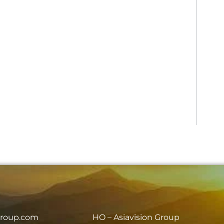
group.com
HO – Asiavision Group