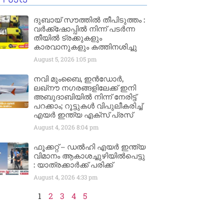
ദുബായ് സൗത്തിൽ തീപിടുത്തം :
വർക്ക്‌ഷോപ്പിൽ നിന്ന് പടർന്ന
തീയിൽ ട്രക്കുകളും
കാരവാനുകളും കത്തിനശിച്ചു
August 5, 2026
1:05 pm
നവി മുംബൈ, ഇൻഡോർ,
ലഖ്നൗ നഗരങ്ങളിലേക്ക് ഇനി
അബുദാബിയിൽ നിന്ന് നേരിട്ട്
പറക്കാം; റൂട്ടുകൾ വിപുലീകരിച്ച്
എയർ ഇന്ത്യ എക്സ് പ്രസ്
August 4, 2026
8:04 pm
ഫൂക്കറ്റ് – ഡൽഹി എയര്‍ ഇന്ത്യ
വിമാനം ആകാശച്ചുഴിയില്‍പെട്ടു
: യാത്രക്കാര്‍ക്ക് പരിക്ക്
August 4, 2026
4:33 pm
1
2
3
4
5