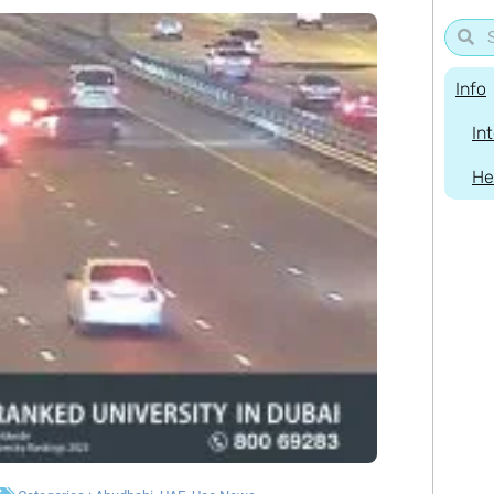
Info
In
He