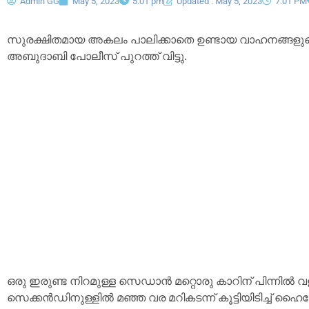
Admin GG
May 5, 2023
5:01 pm
Updated : May 5, 2023
7:01 PM
സുരക്ഷിതമായ അകലം പാലിക്കാതെ ഉണ്ടായ വാഹനങ്ങളുട
അബുദാബി പോലീസ് പുറത്ത് വിട്ടു.
ഒരു ഇരുണ്ട നിറമുള്ള സെഡാൻ മറ്റൊരു കാറിന് പിന്നിൽ 
സെക്കൻഡിനുള്ളിൽ മഞ്ഞ വര മറികടന്ന് കൂട്ടിയിടിച്ച് ഹ