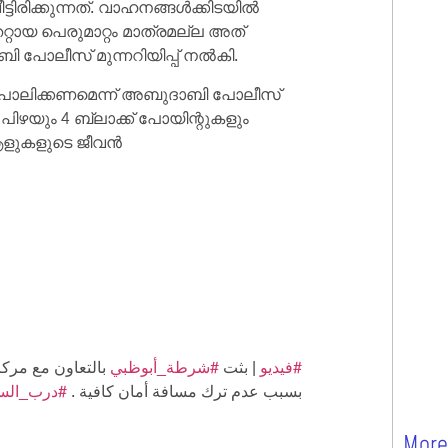
ിരിക്കുന്നത്. വാഹനങ്ങൾക്കിടയിൽ
ായ പെരുമാറ്റം മാത്രമല്ല അത്
ി പോലീസ് മുന്നറിയിപ്പ് നൽകി.
ം പാലിക്കണമെന്ന് അബുദാബി പോലീസ്
ിഴയും 4 ബ്ലാക്ക് പോയിന്റുകളും
 ആളുകളുടെ ജീവൻ
#فيديو
| بثت
#شرطة_أبوظبي
بالتعاون مع مركز
بسبب عدم ترك مسافة أمان كافية .
درب_السلا
More