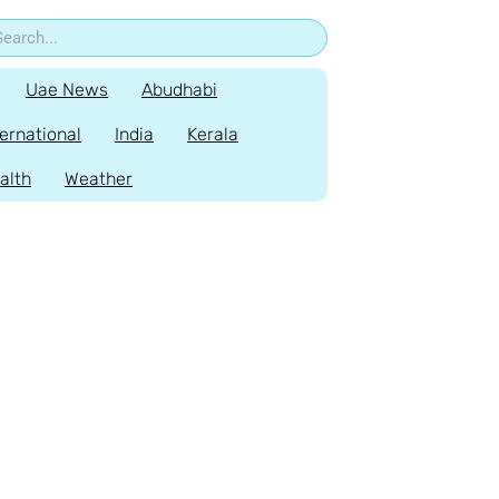
Uae News
Abudhabi
ternational
India
Kerala
alth
Weather