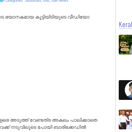
Categories :
Abudhabi
,
UAE
,
Uae News
െ ഭയാനകമായ കൂട്ടിയിടിയുടെ വീഡിയോ
Kera
വളരെ അടുത്ത് വേണ്ടത്ര അകലം പാലിക്കാതെ
ൈവേക്ക് നടുവിലൂടെ പോയി ബാരിക്കേഡിൽ