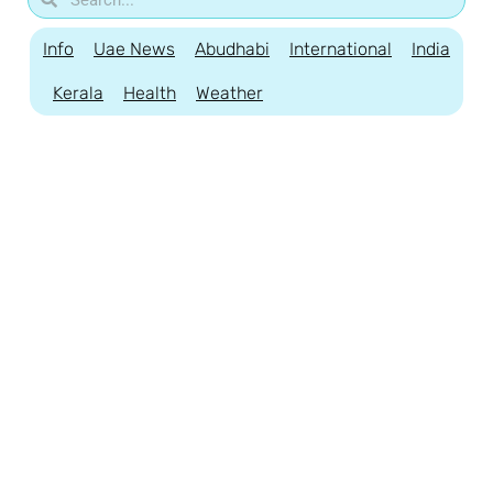
Info
Uae News
Abudhabi
International
India
Kerala
Health
Weather