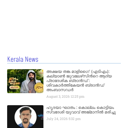
Kerala News
അക്ഷയ തങ്ക മാളിഗൈ’ (എടിഎം):
കല്യാണ്‍ ജുവലേഴ്‌സിന്‍റെ ആദ്യ
പ്രാദേശിക ബ്രാന്‍ഡ് :
ശിവകാര്‍ത്തികേയന്‍ ബ്രാന്‍ഡ്
അംബാസഡര്‍
August 3, 2026
12:25 pm
ഹൃദയാ ഘാതം : കൊല്ലം കൊട്ടിയം
സ്വദേശി യുവാവ് അജ്മാനിൽ മരിച്ചു
July 24, 2026
5:32 pm