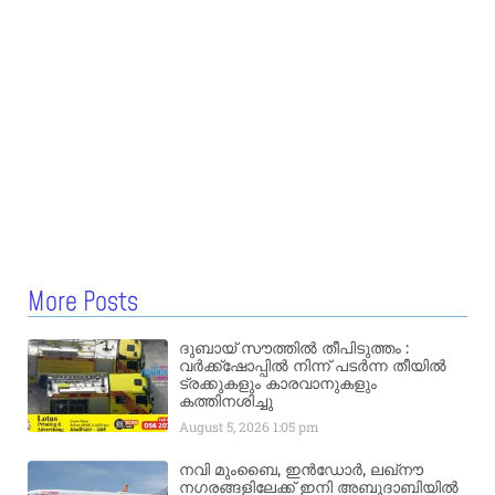
More Posts
ദുബായ് സൗത്തിൽ തീപിടുത്തം :
വർക്ക്‌ഷോപ്പിൽ നിന്ന് പടർന്ന തീയിൽ
ട്രക്കുകളും കാരവാനുകളും
കത്തിനശിച്ചു
August 5, 2026
1:05 pm
നവി മുംബൈ, ഇൻഡോർ, ലഖ്നൗ
നഗരങ്ങളിലേക്ക് ഇനി അബുദാബിയിൽ