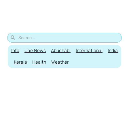
Info
Uae News
Abudhabi
International
India
Kerala
Health
Weather