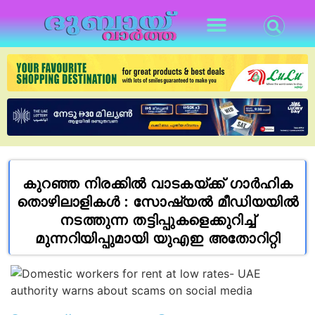
കുറഞ്ഞ നിരക്കിൽ വാടകയ്ക്ക് ഗാർഹിക
തൊഴിലാളികൾ : സോഷ്യൽ മീഡിയയിൽ
നടത്തുന്ന തട്ടിപ്പുകളെക്കുറിച്ച്
മുന്നറിയിപ്പുമായി യുഎഇ അതോറിറ്റി