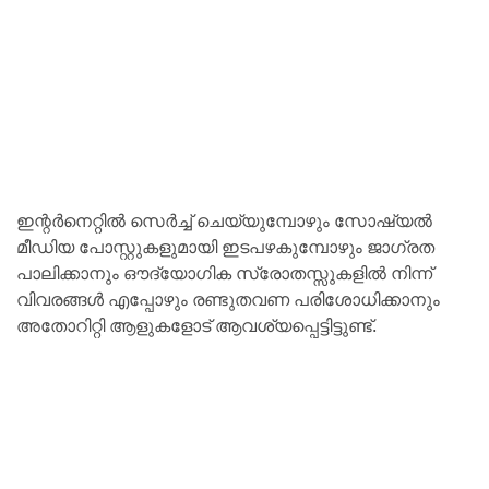
ഇന്റർനെറ്റിൽ സെർച്ച് ചെയ്യുമ്പോഴും സോഷ്യൽ
മീഡിയ പോസ്റ്റുകളുമായി ഇടപഴകുമ്പോഴും ജാഗ്രത
പാലിക്കാനും ഔദ്യോഗിക സ്രോതസ്സുകളിൽ നിന്ന്
വിവരങ്ങൾ എപ്പോഴും രണ്ടുതവണ പരിശോധിക്കാനും
അതോറിറ്റി ആളുകളോട് ആവശ്യപ്പെട്ടിട്ടുണ്ട്.