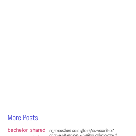
More Posts
ദുബായിൽ ബാച്ചിലർ/ഷെയറിംഗ്
റൂമുകൾക്കുള്ള പുതിയ നിയമങ്ങൾ